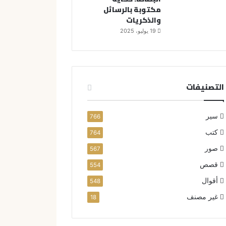
مكتوبة بالرسائل
والذكريات
19 يوليو، 2025
التصنيفات
سير
766
كتب
764
صور
567
قصص
554
أقوال
548
غير مصنف
18