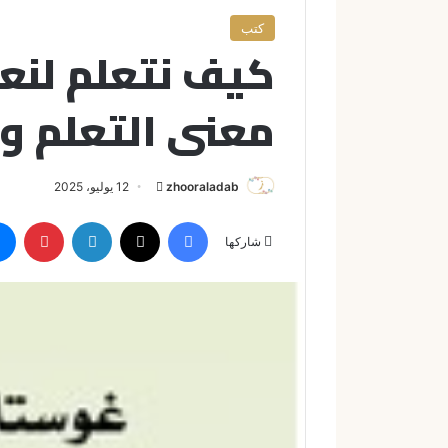
كتب
كيف نتعلم لنع
معنى التعلم وا
zhooraladab
أ
12 يوليو، 2025
ر
فيسبوك
X
لينكدإن
بينتيريست
س
شاركها
ل
ب
ر
ي
د
ا
إ
ل