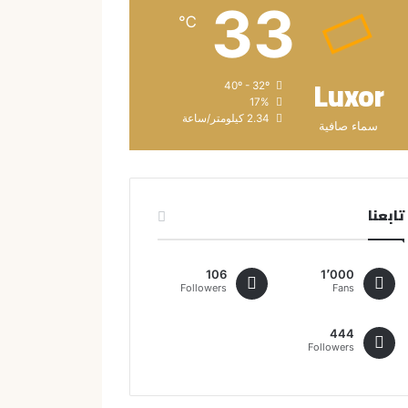
33
℃
Luxor
40º - 32º
17%
2.34 كيلومتر/ساعة
سماء صافية
تابعنا
106
1٬000
Followers
Fans
444
Followers