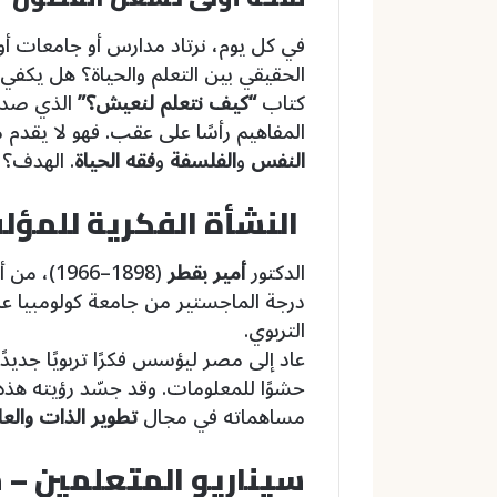
في كل يوم، نرتاد مدارس أو جامعات أو 
الحقيقي بين التعلم والحياة؟ هل يكفي
كتاب
“كيف نتعلم لنعيش؟”
الذي صدر
المفاهيم رأسًا على عقب. فهو لا يقدم م
النفس
و
الفلسفة
و
فقه الحياة
. الهدف؟ 
النشأة الفكرية للمؤلف
الدكتور
أمير بقطر
(1898–66
التربوي.
عاد إلى مصر ليؤسس فكرًا تربويًا جديدًا
حشوًا للمعلومات. وقد جسّد رؤيته هذه
مساهماته في مجال
تطوير الذات والع
سيناريو المتعلمين – م