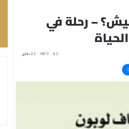
يش؟ – رحلة في
لحياة
0
167
2 دقائق
ماسنجر