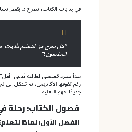
في بدايات الكتاب، يطرح د. بقطر تساؤلً
“هل نخرج من التعليم بأدوات حق
المضمون؟”
يبدأ بسرد قصصي لطالبة تُدعى “أمل”، 
رغم تفوقها الأكاديمي، ثم تنتقل إلى تجر
جديدًا لفهم التعليم.
فصول الكتاب: رحلة في
الفصل الأول: لماذا نتعلم؟