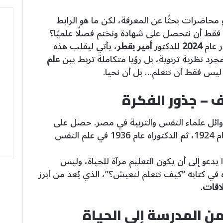
محاضرات بحثًا عن المعرفة، لكن ما هو الرابط
 فقط أن نتحصل على شهادة ونختم فصلًا علميًا؟
 عام
2024
للدكتور
أمير بقطر
، يأتي ليقلب هذه
جرد نظرية تربوية، بل رؤيا متكاملة تربط بين
علم
ليس فقط أن نتعلم… بل أن نحيا.
 – جذور الفكرة
19)، من أوائل علماء النفس والتربية في مصر. حصل على
درجة الماجستير من جامعة كولومبيا عام 1924، ثم الدكتوراه عام 1936 في علم النفس
 يدعو إلى أن يكون التعليم مرآة للحياة، وليس
 في كتابه “كيف نتعلم لنعيش؟”، الذي يُعد من أبرز
لاقات
.
ن المدرسة إلى الحياة