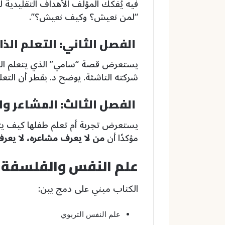
فيه يُفكك المؤلف الأهداف التقليدية لل
“لمن نعيش؟ وكيف نعيش؟”.
الفصل الثاني: التعلم الذا
يستعرض قصة “سامي” الذي يتعلم الب
شركته الناشئة. يوضح د. بقطر أن التعلم 
الفصل الثالث: المشاعر وا
يستعرض تجربة أم تعلم طفلها كيف يتع
مؤكدًا أن
من لا يعرف مشاعره، لا يعرف
علم النفس والفلسفة 
الكتاب مبني على دمج بين:
علم النفس التربوي