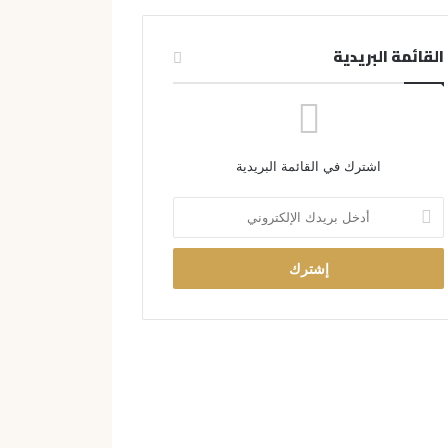
القائمة البريدية
اشترك في القائمة البريدية
أ
د
خ
ل
ب
ر
ي
د
ك
ا
ل
إ