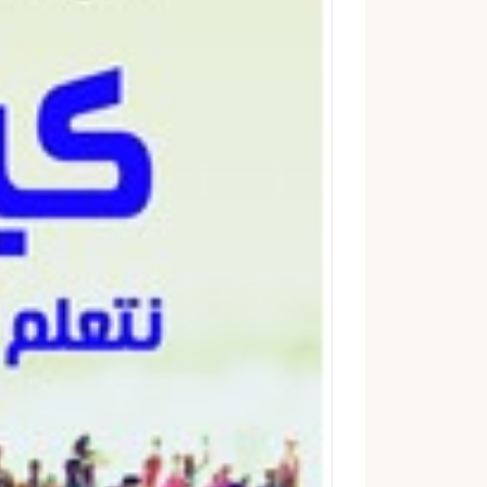
ك
ت
ر
و
ن
ي
ا