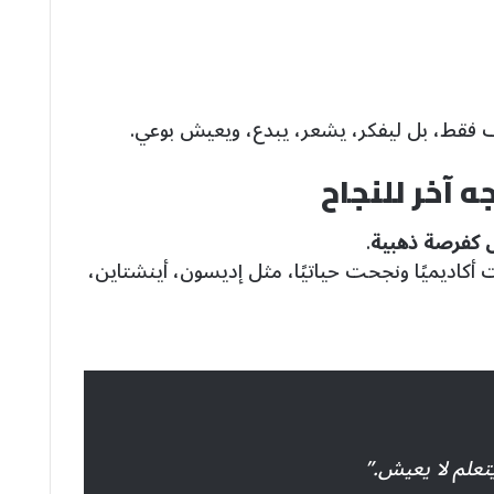
ف فقط، بل ليفكر، يشعر، يبدع، ويعيش بوعي.
 آخر للنجاح
 كفرصة ذهبية
.
يميًا ونجحت حياتيًا، مثل إديسون، أينشتاين،
يتعلم لا يعيش.”