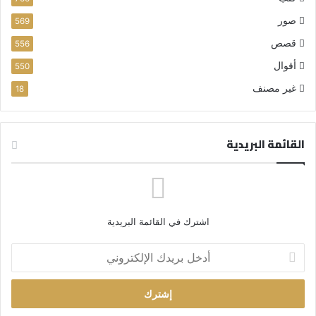
صور
569
قصص
556
أقوال
550
غير مصنف
18
القائمة البريدية
اشترك في القائمة البريدية
أ
د
خ
ل
ب