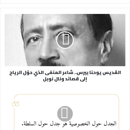
ر
ي
د
ك
ا
ل
إ
ل
ك
ت
ر
القديس يوحنا بيرس.. شاعر المنفى الذي حوّل الرياح
و
إلى قصائد ونال نوبل
ن
ي