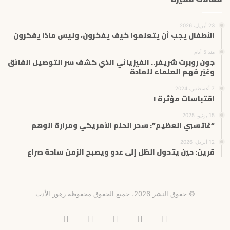
23 أبريل، 2026
الأطفال يجب أن يتعلموا كيف يفكرون، وليس ماذا يفكرون
منذ 5 أيام
جون روبرت شريفر.. الفيزيائي الذي كشف سر التوصيل الفائق
وغيّر فهم العلماء للمادة
7 أغسطس، 2024
اقتباسات مؤثرة ١
15 يونيو، 2025
“غاتسبي العظيم”: سحر الحلم الأمريكي ومرارة الوهم
12 أبريل، 2026
قرين: حين يتحول الظل إلى عدو ويصبح الزمن ساحة صراع
© حقوق النشر 2026، جميع الحقوق محفوظة زهور الأدب
فيسبوك
X
انستقرام
تيلقرام
‫TikTok