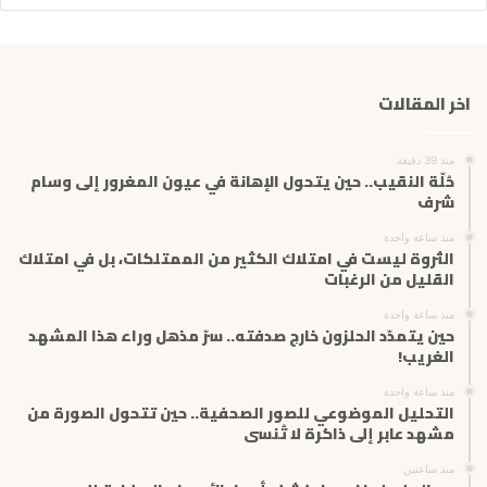
ر
ي
د
ك
اخر المقالات
ا
ل
إ
منذ 39 دقيقة
ل
حُلّة النقيب.. حين يتحول الإهانة في عيون المغرور إلى وسام
ك
شرف
ت
منذ ساعة واحدة
ر
الثروة ليست في امتلاك الكثير من الممتلكات، بل في امتلاك
و
القليل من الرغبات
ن
ي
منذ ساعة واحدة
حين يتمدّد الحلزون خارج صدفته.. سرّ مذهل وراء هذا المشهد
الغريب!
منذ ساعة واحدة
التحليل الموضوعي للصور الصحفية.. حين تتحول الصورة من
مشهد عابر إلى ذاكرة لا تُنسى
منذ ساعتين