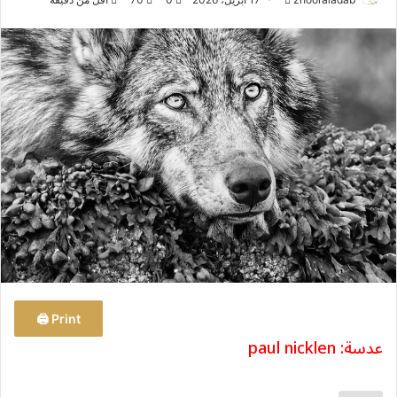
ر
س
ل
ب
ر
ي
د
ا
إ
ل
ك
ت
ر
و
Print 🖨
ن
عدسة: paul nicklen
ي
ا