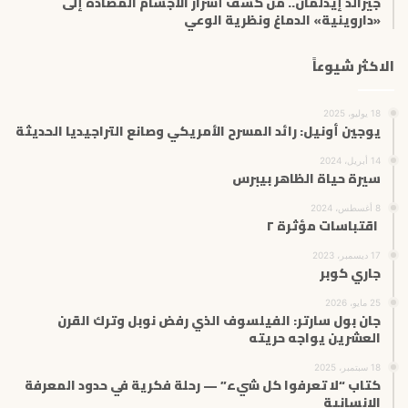
جيرالد إيدلمان.. من كشف أسرار الأجسام المضادة إلى
«داروينية» الدماغ ونظرية الوعي
الاكثر شيوعاً
18 يوليو، 2025
يوجين أونيل: رائد المسرح الأمريكي وصانع التراجيديا الحديثة
14 أبريل، 2024
سيرة حياة الظاهر بيبرس
8 أغسطس، 2024
اقتباسات مؤثرة ٢
17 ديسمبر، 2023
جاري كوبر
25 مايو، 2026
جان بول سارتر: الفيلسوف الذي رفض نوبل وترك القرن
العشرين يواجه حريته
18 سبتمبر، 2025
كتاب “لا تعرفوا كل شيء” — رحلة فكرية في حدود المعرفة
الإنسانية