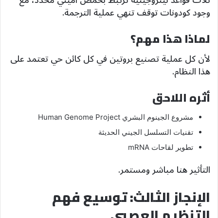
ثلاث قواعد نيتروجينية ترتبط بحمض أميني محدد، مع
وجود كودونات توقف تنهي عملية الترجمة.
لماذا هذا مهم؟
لأن كل عملية تصنيع بروتين في كل كائن حي تعتمد على
هذا النظام.
أثره اللاحق
مشروع الجينوم البشري Human Genome Project
تقنيات التسلسل الجيني الحديثة
تطوير لقاحات mRNA
التأثير هنا مباشر ومستمر.
الإنجاز الثالث: توسيع فهم
التنظيم العصبي