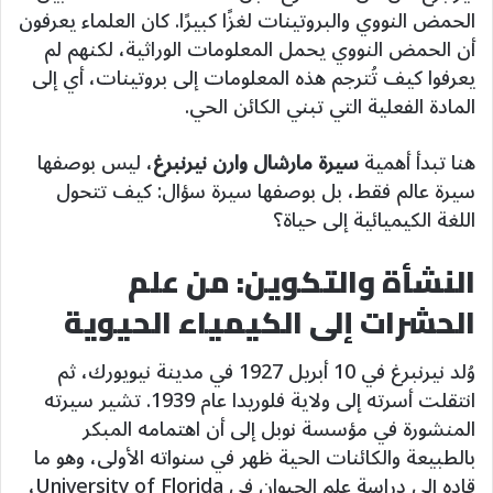
الحمض النووي والبروتينات لغزًا كبيرًا. كان العلماء يعرفون
أن الحمض النووي يحمل المعلومات الوراثية، لكنهم لم
يعرفوا كيف تُترجم هذه المعلومات إلى بروتينات، أي إلى
المادة الفعلية التي تبني الكائن الحي.
هنا تبدأ أهمية
سيرة مارشال وارن نيرنبرغ
، ليس بوصفها
سيرة عالم فقط، بل بوصفها سيرة سؤال: كيف تتحول
اللغة الكيميائية إلى حياة؟
النشأة والتكوين: من علم
الحشرات إلى الكيمياء الحيوية
وُلد نيرنبرغ في 10 أبريل 1927 في مدينة نيويورك، ثم
انتقلت أسرته إلى ولاية فلوريدا عام 1939. تشير سيرته
المنشورة في مؤسسة نوبل إلى أن اهتمامه المبكر
بالطبيعة والكائنات الحية ظهر في سنواته الأولى، وهو ما
قاده إلى دراسة علم الحيوان في University of Florida،