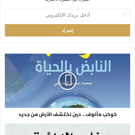
أ
د
خ
ل
ب
ر
ي
د
ك
ا
ل
إ
ل
ك
ت
ر
كوكب مألوف… حين نكتشف الأرض من جديد
و
ن
ي