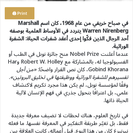
Print 🖨
في صباح خريفي من عام 1968، كان اسم Marshall
Warren Nirenberg يتردد في الأوساط العلمية بوصفه
أحد الرجال الذين فكّوا إحدى أعقد شفرات الحياة: الشفرة
الوراثية.
عندما أعلنت Nobel Prize منح جائزة نوبل في الطب أو
الفسيولوجيا له، بالمشاركة مع Robert W. Holley وHar
Gobind Khorana، كان نص القرار واضحًا:
«من أجل
تفسيرهم للشفرة الوراثية ووظيفتها في تخليق البروتين»
.
وفقًا لمؤسسة نوبل، لم يكن هذا مجرد تكريم لاكتشاف
علمي، بل اعترافًا بتحول جذري في فهم الإنسان لآلية
الحياة ذاتها.
في تاريخ العلوم، هناك لحظات لا تضيف معرفة جديدة
فقط، بل تغيّر طريقة التفكير في المعرفة نفسها. ما فعله
نيرنبرغ كان من هذا النوع. قبل أعماله، كانت العلاقة بين