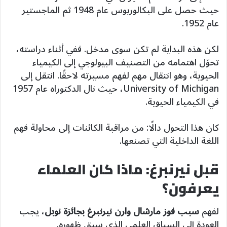
حيث حصل على البكالوريوس عام 1948 ثم الماجستير
عام 1952.
لكن هذه البداية لم تكن سوى مدخل. ففي أثناء دراسته،
تحوّل اهتمامه من التصنيف البيولوجي إلى الكيمياء
الحيوية، وهو انتقال مهم لفهم مسيرته لاحقًا. انتقل إلى
University of Michigan، حيث نال الدكتوراه عام 1957
في الكيمياء الحيوية.
كان هذا التحول دالًا: من مراقبة الكائنات إلى محاولة فهم
اللغة الداخلية التي تصنعها.
قبل نيرنبرغ: ماذا كان العلماء
يعرفون؟
لفهم
سبب فوز مارشال وارن نيرنبرغ بجائزة نوبل
، يجب
العودة إلى السياق العلمي الذي سبق ظهوره.