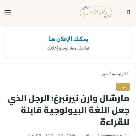
بحث عن
الق
يمكنك الإعلان هنا
تواصل معنا لوضع إعلانك
الرئيسية
/
سير
سير
مارشال وارن نيرنبرغ: الرجل الذي
جعل اللغة البيولوجية قابلة
للقراءة
zhooraladab
أ
25 يونيو، 2026
0
57
5 دقائق