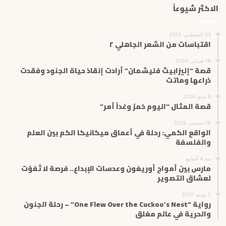
الاكثر شيوعاً
23 أغسطس، 2024
اقتباسات من الشعر الجاهلي ٢
16 فبراير، 2024
قصة “إليزابيث فليشمان” أرادت إنقاذ حياة الجنود وفقدت
ذراعها وماتت
9 مايو، 2024
قصة المثال “اليوم خمرٌ وغداً أمر”
16 سبتمبر، 2025
الواقع الكمي: رحلة في أعماق ميكانيكا الكم بين العلم
والفلسفة
منذ 4 أسابيع
مارس بين أمواج أوريغون وعدسات الإبداع.. فرصة لا تُفوّت
لعشاق التصوير
2 يونيو، 2025
رواية “One Flew Over the Cuckoo’s Nest” – رحلة الجنون
والحرية في عالم مغلق