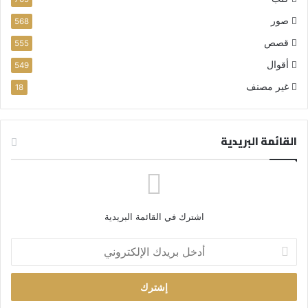
صور
568
قصص
555
أقوال
549
غير مصنف
18
القائمة البريدية
اشترك في القائمة البريدية
أ
د
خ
ل
ب