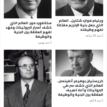
ويليام هوارد شتاين.. العالم
ستانفورد مور: العالم الذي
الذي جعل بنية الإنزيم مفتاحًا
كشف أسرار البروتينات ومهّد
لفهم وظيفته
لفهم العلاقة بين البنية
والوظيفة
منذ 20 ساعة
منذ يومين
كريستيان بوهيمر أنفينسن..
العالم الذي كشف سر طي
البروتينات وأعاد تعريف
العلاقة بين البنية والوظيفة
منذ 4 أيام