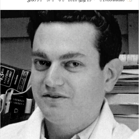
ر
س
ل
ب
ر
ي
د
ا
إ
ل
ك
ت
ر
و
ن
ي
ا