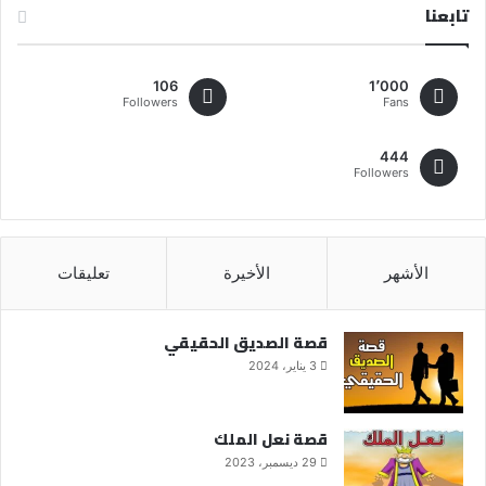
تابعنا
106
1٬000
Followers
Fans
444
Followers
الأشهر
الأخيرة
تعليقات
قصة الصديق الحقيقي
3 يناير، 2024
قصة نعل الملك
29 ديسمبر، 2023