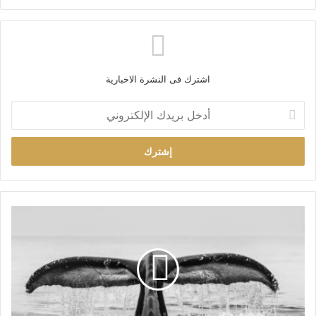
اشترك فى النشرة الاخبارية
أ
د
خ
ل
ب
ر
ي
د
ك
ا
ل
إ
ل
ك
ت