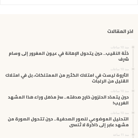
ر
ي
د
ك
اخر المقالات
ا
ل
إ
منذ 10 ساعات
ل
حُلّة النقيب.. حين يتحول الإهانة في عيون المغرور إلى وسام
ك
شرف
ت
منذ 10 ساعات
ر
الثروة ليست في امتلاك الكثير من الممتلكات، بل في امتلاك
و
القليل من الرغبات
ن
ي
منذ 10 ساعات
حين يتمدّد الحلزون خارج صدفته.. سرّ مذهل وراء هذا المشهد
الغريب!
منذ 10 ساعات
التحليل الموضوعي للصور الصحفية.. حين تتحول الصورة من
مشهد عابر إلى ذاكرة لا تُنسى
منذ 11 ساعة