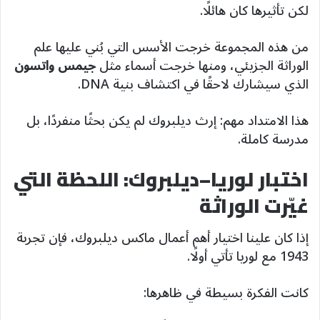
لكن تأثيرها كان هائلًا.
من هذه المجموعة خرجت الأسس التي بُني عليها علم
الوراثة الجزيئي، ومنها خرجت أسماء مثل
جيمس واتسون
الذي سيشارك لاحقًا في اكتشاف بنية DNA.
هذا الامتداد مهم: إرث ديلبروك لم يكن بحثًا منفردًا، بل
مدرسة كاملة.
اختبار لوريا–ديلبروك: اللحظة التي
غيّرت الوراثة
إذا كان علينا اختيار أهم أعمال ماكس ديلبروك، فإن تجربة
1943 مع لوريا تأتي أولًا.
كانت الفكرة بسيطة في ظاهرها: