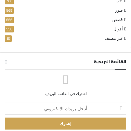
كتب
766
صور
569
قصص
556
أقوال
550
غير مصنف
18
القائمة البريدية
اشترك في القائمة البريدية
أ
د
خ
ل
ب