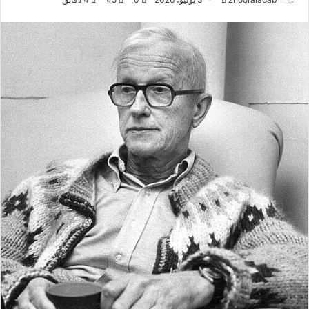
ر
س
ل
ب
ر
ي
د
ا
إ
ل
ك
ت
ر
و
ن
ي
ا