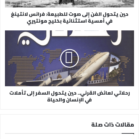
ر
حين يتحول الفن إلى صوت للطبيعة: فرانس لانتينغ
و
في أمسية استثنائية بخليج مونتيري
ن
ي
رحلاتي لعائض القرني.. حين يتحول السفر إلى تأملات
في الإنسان والحياة
مقالات ذات صلة