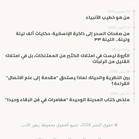
10 سبتمبر، 2024
من هو خطيب الأنبياء
13 أكتوبر، 2025
من صفحات السحر إلى ذاكرة الإنسانية: حكايات ألف ليلة
وليلة.. الليلة ٣٣
منذ 10 ساعات
الثروة ليست في امتلاك الكثير من الممتلكات، بل في امتلاك
القليل من الرغبات
28 يونيو، 2026
بين النظرية والحياة: لماذا يستحق “مقدمة إلى علم الاتصال”
القراءة؟
17 يناير، 2024
ملخص كتاب المدينة الوحيدة “مغامرات في فن البقاء وحيدا”
© حقوق النشر 2026، جميع الحقوق محفوظة زهور الأدب