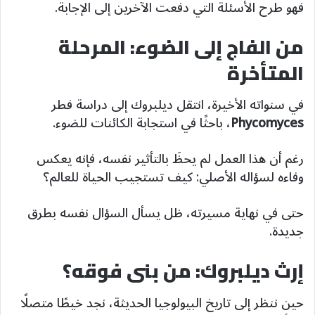
فهو طرح الأسئلة التي دفعت الآخرين إلى الإجابة.
من الفاج إلى الضوء: المرحلة
المتأخرة
في سنواته الأخيرة، انتقل ديلبروك إلى دراسة فطر
Phycomyces
، باحثًا في استجابة الكائنات للضوء.
رغم أن هذا العمل لم يحظَ بالتأثير نفسه، فإنه يعكس
وفاءه لسؤاله الأصلي: كيف تستجيب الحياة للعالم؟
حتى في نهاية مسيرته، ظل يسأل السؤال نفسه بطرق
جديدة.
إرث ديلبروك: من بنى فوقه؟
حين ننظر إلى تاريخ البيولوجيا الحديثة، نجد خيطًا متصلًا