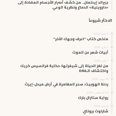
جيرالد إيدلمان.. من كشف أسرار الأجسام المضادة إلى
«داروينية» الدماغ ونظرية الوعي
الاكثر شيوعاً
3 مايو، 2024
ملخص كتاب “اعرف وجهك الآخر”
1 مايو، 2024
أبيات شعر عن الموت
1 مايو، 2026
من لغز الحياة إلى شيفرتها: حكاية فرانسيس كريك
واكتشاف الـDNA
18 يونيو، 2025
رحلة الهوبيت: سحر المغامرة في أرض ميدل-إيرث
30 أغسطس، 2024
رواية سنترال بارك
9 مايو، 2024
شارلوت برونتي