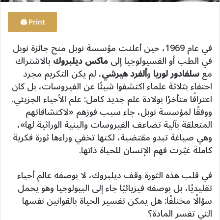
Print 🖨
في عام 1969، حين أعلنت مؤسسة نوبل منح جائزة نوبل
في الطب أو الفسيولوجيا إلى
ماكس ديلبروك
بالاشتراك
مع
سلفادور لوريا
و
ألفرد هيرشي
، لم يكن التكريم مجرد
احتفاء بثلاثة علماء اكتشفوا شيئًا عن الفيروسات، بل كان
اعترافًا متأخرًا بولادة علم جديد كامل: علم الأحياء الجزيئي.
ووفقًا لمؤسسة نوبل، جاء سبب فوزهم «لاكتشافاتهم
المتعلقة بآلية تضاعف الفيروسات والبنية الوراثية لها»،
وهي صياغة تبدو مقتضبة، لكنها تخفي وراءها ثورة فكرية
كاملة غيّرت فهم الإنسان للحياة ذاتها.
في قلب هذه الثورة وقف ديلبروك، لا بوصفه عالم أحياء
تقليديًا، بل بوصفه فيزيائيًا جاء إلى البيولوجيا وهو يحمل
سؤالًا مختلفًا: هل يمكن تفسير الحياة بالقوانين نفسها
التي تفسر المادة؟