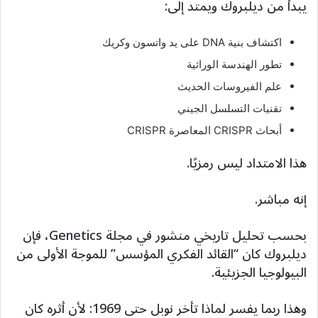
يبدأ من ديلبروك ويمتد إلى:
اكتشاف بنية DNA على يد واتسون وكريك
تطور الهندسة الوراثية
علم الفيروسات الحديث
تقنيات التسلسل الجيني
أبحاث CRISPR المعاصرة CRISPR
هذا الامتداد ليس رمزيًا.
إنه مباشر.
بحسب تحليل تاريخي منشور في مجلة Genetics، فإن
ديلبروك كان “القائد الفكري المؤسس” للموجة الأولى من
البيولوجيا الجزيئية.
وهذا ربما يفسر لماذا تأخر نوبل حتى 1969: لأن أثره كان