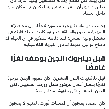
لكن بينما كان معظم زملائه منشغلين ببنية الذرة، كان
ديلبروك يرى أن اللغز الحقيقي ربما يكمن في مكان آخر:
داخل الخلية.
بحسب دراسات تاريخية منشورة لاحقًا، فإن محاضرته
الشهيرة «الضوء والحياة» لنيلز بور كانت لحظة فارقة في
تشكيل وعيه العلمي؛ فقد دفعته للتفكير في أن الحياة قد
تحتاج قوانين جديدة تتجاوز الفيزياء الكلاسيكية.
قبل ديلبروك: الجين بوصفه لغزًا
غامضًا
قبل ثلاثينيات القرن العشرين، كان مفهوم الجين موجودًا
نظريًا بفضل أعمال
غريغور مندل
وورثته العلميين، لكن
الجين نفسه لم يكن مفهومًا ماديًا واضحًا.
كان العلماء يعرفون أن الصفات تُورث، لكنهم لا يعرفون