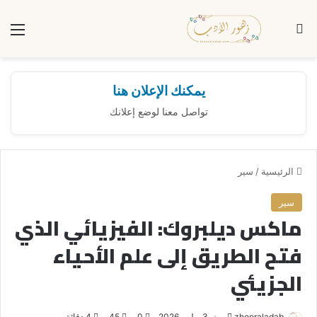
بحث عن
الق
يمكنك الإعلان هنا
تواصل معنا لوضع إعلانك
الرئيسية
/
سير
سير
ماكس ديلبروك: الفيزيائي الذي
فتح الطريق إلى علم الأحياء
الجزيئي
zhooraladab
أ
3 يوليو، 2026
0
45
4 دقائق