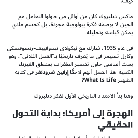
كيف.
ماكس ديلبروك كان من أوائل من حاولوا التعامل مع
الجين لا بوصفه فكرة بيولوجية مجردة، بل كجسم مادي
يمكن قياسه وتحليله.
في عام 1935، شارك مع نيكولاي تيموفييف-ريسوفسكي
وكارل تسيمر في ما يُعرف تاريخيًا بـ”العمل الثلاثي”، وهو
بحث أساسي حاول تفسير الطفرات بمنطق الفيزياء
الكمية. هذا العمل ألهم لاحقًا
إرفين شرودنغر
في كتابه
الشهير
What Is Life?
.
وهنا بدأ الامتداد التاريخي الأول لفكر ديلبروك.
الهجرة إلى أمريكا: بداية التحول
الحقيقي