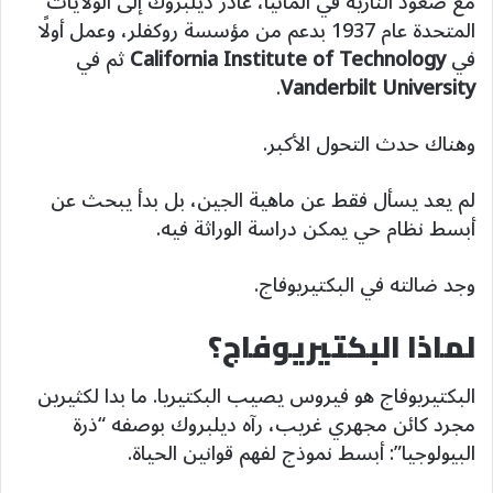
مع صعود النازية في ألمانيا، غادر ديلبروك إلى الولايات
المتحدة عام 1937 بدعم من مؤسسة روكفلر، وعمل أولًا
في
California Institute of Technology
ثم في
.
Vanderbilt University
وهناك حدث التحول الأكبر.
لم يعد يسأل فقط عن ماهية الجين، بل بدأ يبحث عن
أبسط نظام حي يمكن دراسة الوراثة فيه.
وجد ضالته في البكتيريوفاج.
لماذا البكتيريوفاج؟
البكتيريوفاج هو فيروس يصيب البكتيريا. ما بدا لكثيرين
مجرد كائن مجهري غريب، رآه ديلبروك بوصفه “ذرة
البيولوجيا”: أبسط نموذج لفهم قوانين الحياة.