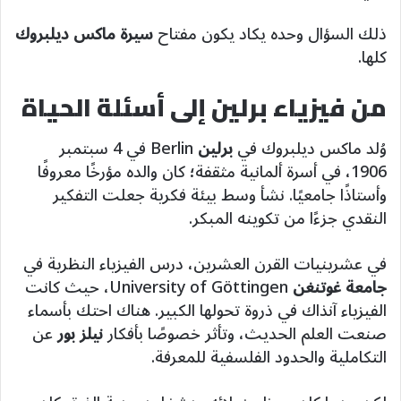
ذلك السؤال وحده يكاد يكون مفتاح
سيرة ماكس ديلبروك
كلها.
من فيزياء برلين إلى أسئلة الحياة
وُلد ماكس ديلبروك في
برلين
Berlin في 4 سبتمبر
1906، في أسرة ألمانية مثقفة؛ كان والده مؤرخًا معروفًا
وأستاذًا جامعيًا. نشأ وسط بيئة فكرية جعلت التفكير
النقدي جزءًا من تكوينه المبكر.
في عشرينيات القرن العشرين، درس الفيزياء النظرية في
جامعة غوتنغن
University of Göttingen، حيث كانت
الفيزياء آنذاك في ذروة تحولها الكبير. هناك احتك بأسماء
صنعت العلم الحديث، وتأثر خصوصًا بأفكار
نيلز بور
عن
التكاملية والحدود الفلسفية للمعرفة.