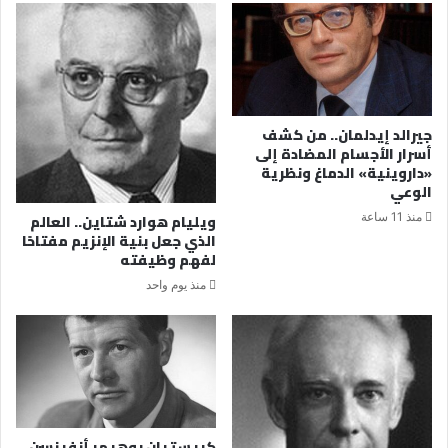
جيرالد إيدلمان.. من كشف
أسرار الأجسام المضادة إلى
«داروينية» الدماغ ونظرية
الوعي
منذ 11 ساعة
ويليام هوارد شتاين.. العالم
الذي جعل بنية الإنزيم مفتاحًا
لفهم وظيفته
منذ يوم واحد
كريستيان بوهيمر أنفينسن..