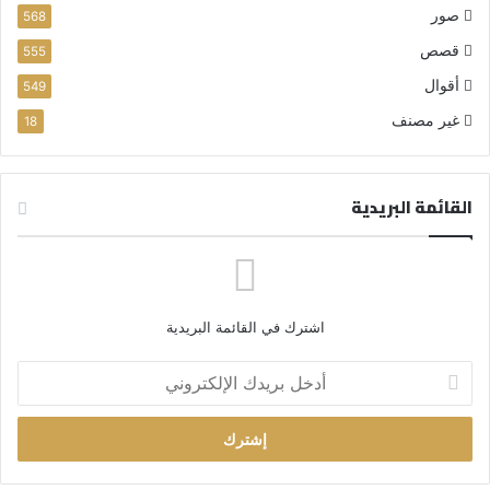
صور
568
قصص
555
أقوال
549
غير مصنف
18
القائمة البريدية
اشترك في القائمة البريدية
أ
د
خ
ل
ب
ر