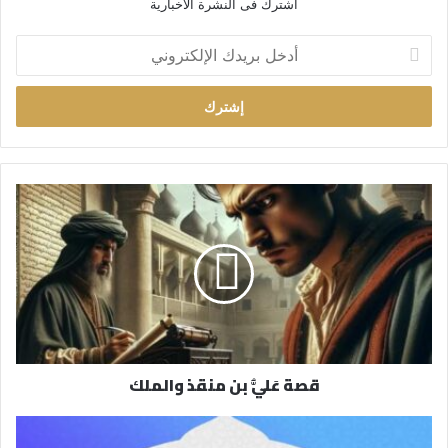
اشترك فى النشرة الاخبارية
أ
د
خ
ل
ب
ر
ي
د
ك
ا
ل
إ
ل
ك
ت
ر
قصة عَليُّ بن منقذ والملك
و
ن
ي