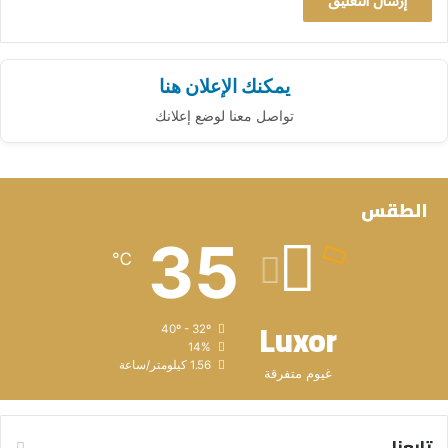
يمكنك الإعلان هنا
تواصل معنا لوضع إعلانك
الطقس
35
℃
Luxor
40º - 32º
14%
1.56 كيلومتر/ساعة
غيوم متفرقة
تابعنا