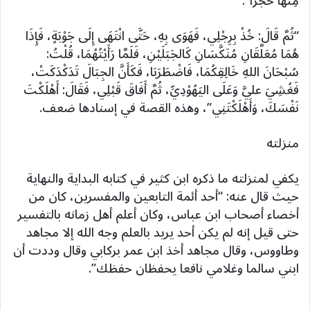
مِنْهَا حَجَراً”.
“ثُمَّ قَالَ: خُذْ بِرِجْلِي، فَهَوَى بِهِ، حَتَّى انْتَهَى إِلَى جَوْبَةٍ، فَإِذَا
هُمَا مُعَلَّقَانِ مُنَكَّسَانِ كَالجَبَلَيْنِ، فَلَمَّا رَأَيْتُهُمَا، قُلْتُ:
سُبْحَانَ اللهِ خَالِقِكُمَا، فَاضْطَرَبَا، فَكَأَنَّ الجِبَالَ تَدَكْدَكَتْ،
فَغُشِيَ عليَّ وَعَلَى اليَهُوْدِيِّ، ثُمَّ أَفَاقَ قَبْلِي، فَقَالَ: أَهْلَكْتَ
نَفْسَكَ، وَأَهْلَكْتَنِي”، وهذه القصة في إسنادها ضعف.
منزلته
يكفي لمنزلته ما ذكره ابن كثير في كتابه البداية والنهاية
حيث قال عنه: “أحد أئمة التابعين والمفسرين، كان من
أخصاء أصحاب ابن عباس، وكان أعلم أهل زمانه بالتفسير
حتى قيل إنه لم يكن أحد يريد بالعلم وجه الله إلا مجاهد
وطاووس، وقال مجاهد أخذ ابن عمر بركابي وقال وددت أن
ابني سالما وغلامي نافعا يحفظان حفظك”.