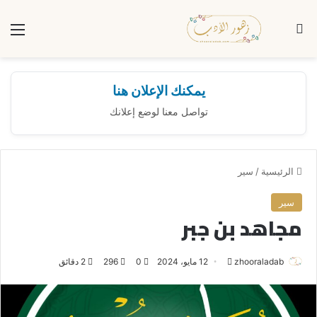
بحث عن
الق
يمكنك الإعلان هنا
تواصل معنا لوضع إعلانك
الرئيسية
/
سير
سير
مجاهد بن جبر
zhooraladab
أ
12 مايو، 2024
0
296
2 دقائق
ر
س
ل