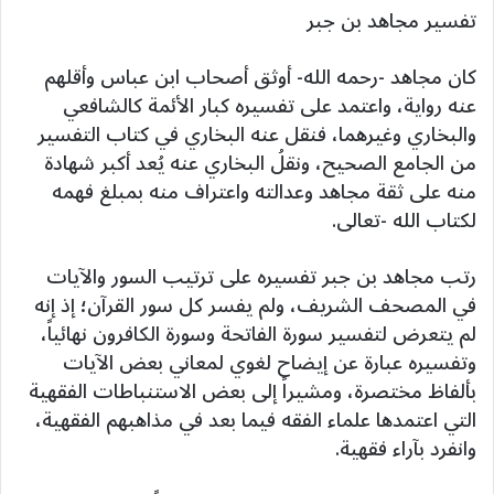
تفسير مجاهد بن جبر
كان مجاهد -رحمه الله- أوثق أصحاب ابن عباس وأقلهم
عنه رواية، واعتمد على تفسيره كبار الأئمة كالشافعي
والبخاري وغيرهما، فنقل عنه البخاري في كتاب التفسير
من الجامع الصحيح، ونقلُ البخاري عنه يُعد أكبر شهادة
منه على ثقة مجاهد وعدالته واعتراف منه بمبلغ فهمه
لكتاب الله -تعالى.
رتب مجاهد بن جبر تفسيره على ترتيب السور والآيات
في المصحف الشريف، ولم يفسر كل سور القرآن؛ إذ إنه
لم يتعرض لتفسير سورة الفاتحة وسورة الكافرون نهائياً،
وتفسيره عبارة عن إيضاح لغوي لمعاني بعض الآيات
بألفاظ مختصرة، ومشيراً إلى بعض الاستنباطات الفقهية
التي اعتمدها علماء الفقه فيما بعد في مذاهبهم الفقهية،
وانفرد بآراء فقهية.