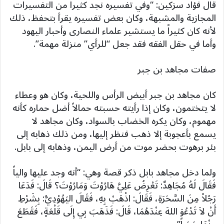
قال فؤاد سزكين: “وفي تفسيره نجد كثيراً من التفسيرات
المجازية والمشبهة، وكان بعض تفسيره يقرأ بتحفظ، ذلك
لأنه كان كثيراً ما يستشير علماء النصارى وأحبار اليهود
وأما في حقل الفقه فقد جعل “للرأي” منزلة مهمة”.
صفات مجاهد بن جبر
كان مجاهد بن جبر أبيض الرأس واللحية، وكان هو وعطاء
لا يتختمون، وكان إذا رأيته حسبته حمالاً أضل حماره كأنه
مهموم، وكان يكره الخضاب بالسواد، وكان مجاهد لا
يسمع بأعجوبة إلا ذهب فنظر إليها، ومن ذلك ذهابه إلى
بئر برهوت بحضر موت من أرض اليمن، وذهابه إلى بابل.
ولما دخل مجاهد بابل ذكر قصة وهي: “أنه وجد عليها والياً
فَقَالَ لَهُ مُجَاهِدٌ: تَعْرِضُ عَلِيَّ هَارُوْتَ وَمَارُوْتَ؟ قَالَ: فَدَعَا
رَجُلاً مِنَ السَّحَرَةِ، فَقَالَ: اذْهَبْ بِهِ، فَقَالَ اليَهُوْدِيُّ: بِشَرْطِ
أَنْ لاَ تَدْعُوَ اللهَ عِنْدَهُمَا، قَالَ: فَذَهَبَ بِي إِلَى قَلْعَةٍ، فَقَطَعَ