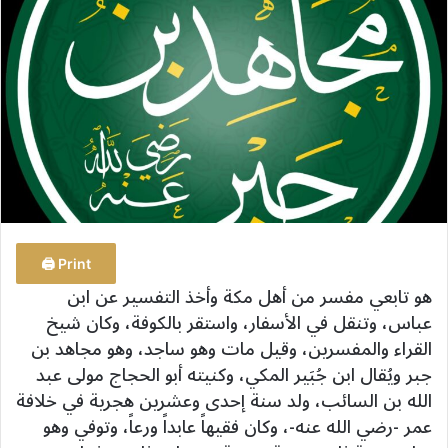
ب
ر
ي
د
ا
إ
ل
ك
ت
ر
و
Print 🖨
ن
هو تابعي مفسر من أهل مكة وأخذ التفسير عن ابن
ي
عباس، وتنقل في الأسفار، واستقر بالكوفة، وكان شيخ
ا
القراء والمفسرين، وقيل مات وهو ساجد، وهو مجاهد بن
جبر ويُقال ابن جُبَير المكي، وكنيته أبو الحجاج مولى عبد
الله بن السائب، ولد سنة إحدى وعشرين هجرية في خلافة
عمر -رضي الله عنه-، وكان فقيهاً عابداً ورعاً، وتوفي وهو