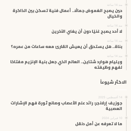
ت
منذ 14 ساعة
حين يصبح الغموض جمالًا.. أعمال فنية تسكن بين الذاكرة
ر
والخيال
و
ن
منذ 14 ساعة
ي
لا أحد يصبح غنيًا دون أن يغني الآخرين
منذ 14 ساعة
بناة.. هل يستحق أن يعيش القارئ معه ساعات من عمره؟
منذ 14 ساعة
ويليام هوارد شتاين.. العالم الذي جعل بنية الإنزيم مفتاحًا
لفهم وظيفته
الاكثر شيوعاً
14 أغسطس، 2025
جوزيف إرلانجر: رائد علم الأعصاب وصانع ثورة فهم الإشارات
العصبية
10 فبراير، 2024
ما لا تعرفه عن أمل دنقل