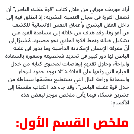
أراد جوزيف مورفي من خلال كتاب “قوة عقلك الباطن” أن
يُشعل الثورة في مجال التنمية البشرية؛ إذ انطلق فيه إلى
داخل العقل البشري وأعماق النفس الإنسانية للكشف
عن أغوارها، وقد هدف من خلاله إلى مساعدة الفرد على
تشكيل خياله ونمط فكره العادي نحو مصيره، مُشيرًا إلى
أنّ معرفة الإنسان لإمكاناته الداخلية وما يدور في عقله
الباطن لها دور كبير في تحديد شخصيته وشعوره بالسعادة
والراحة، وحاول تقديم إرهاصات لمحتوى كتابه من خلال
العبارة التي وثقها على الغلاف: “لا توجد حدود للرخاء
والسعادة وراحة البال التي تستطيع تحقيقها ببساطة من
خلال قوة عقلك الباطن”، وقد جاء هذا الكتاب مقسمًا إلى
عشرين قسمًا، فيما يأتي ملخص موجز لبعض هذه
الأقسام:
ملخص القسم الأول: