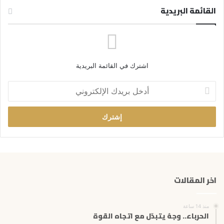
القائمة البريدية
اشترك في القائمة البريدية
أ
د
خ
ل
ب
ر
ي
د
ك
اخر المقالات
ا
ل
إ
منذ 14 ساعة
ل
الحرباء.. وجهٌ يتبدّل مع اتجاه القوة
ك