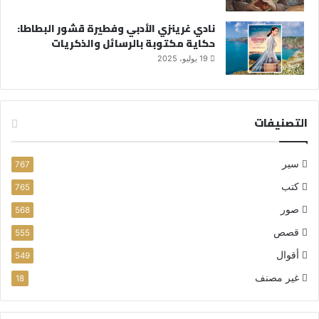
نادي غرينزي الأدبي وفطيرة قشور البطاطا:
حكاية مكتوبة بالرسائل والذكريات
19 يوليو، 2025
التصنيفات
سير
767
كتب
765
صور
568
قصص
555
أقوال
549
غير مصنف
18