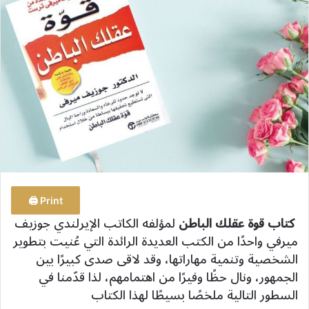
ب
ر
ي
د
ا
إ
ل
ك
ت
ر
و
ن
Print 🖨
ي
كتاب قوة عقلك الباطن
لمؤلفه الكاتب الإيرلندي جوزيف
ا
ميرفي واحدًا من الكتب العديدة الرائدة التي عُنيت بتطوير
الشخصية وتنمية مهاراتها، وقد لاقى صدى كبيرًا بين
الجمهور، ونال حظًا وفيرًا من اهتمامهم، لذا قدّمنا في
السطور التالية ملخصًا بسيطًا لهذا الكتاب