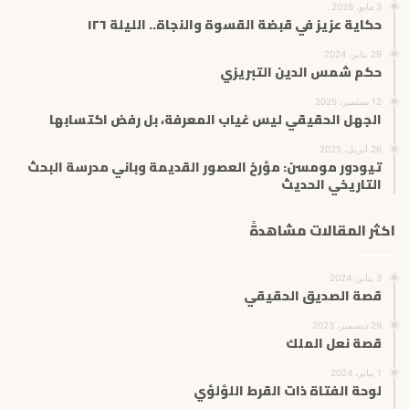
3 مايو، 2026
حكاية عزيز في قبضة القسوة والنجاة.. الليلة ١٢٦
29 يناير، 2024
حكم شمس الدين التبريزي
12 سبتمبر، 2025
الجهل الحقيقي ليس غياب المعرفة، بل رفض اكتسابها
26 أبريل، 2025
تيودور مومسن: مؤرخ العصور القديمة وباني مدرسة البحث
التاريخي الحديث
اكثر المقالات مشاهدةً
3 يناير، 2024
قصة الصديق الحقيقي
29 ديسمبر، 2023
قصة نعل الملك
1 يناير، 2024
لوحة الفتاة ذات القرط اللؤلؤي