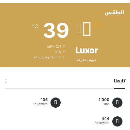
الطقس
39
℃
Luxor
40º - 32º
10%
3.32 كيلومتر/ساعة
غيوم متفرقة
تابعنا
106
1٬000
Followers
Fans
444
Followers