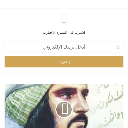
اشترك فى النشرة الاخبارية
أ
د
خ
ل
ب
ر
ي
د
ك
ا
ل
إ
ل
ك