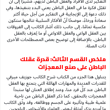
التفكير لدى الأفراد والعقل الباطن لديهم، مُشيرًا إلى أنّ
تقبّل فكرة ما في العقل الباطن يعني البدء بتنفيذها، وفي
ذلك دعوة إلى الإيجابية في التفكير من أجل حياة أكثر
سعادةً ورخاءً، موضحًا أنّ الأفكار السلبية نتائجها ستكون
عكسية تمامًا، إلى جانب ذلك أشار الكاتب إلى الفروقات
بين العقل الواعي والعقل اللاواعي أو ما يُعرَف بالعقل
الباطن، بالإضافة إلى توضيح بعض المصطلحات الأخرى
ذات الصلة.
ملخص القسم الثالث: قدرة عقلك
الباطن على صنع المعجزات
يتناول هذا الجزء من الكتاب شرح الكاتب جوزيف ميرفي
للقدرات العديدة والمهارات الهائلة التي يتمتع بها العقل
الباطن عند كلّ فرد منا، وعند إطلاق العنان لها ستبدأ
المعجزات بالتحقق، كما ذكر العقل الباطن من ناحية
علمية طبية وتأثيره على الجسم ووظائفه، وقد وثّق الكاتب
ما أورده بذكر أمثلة لبعض العلماء والأشخاص الناجحين