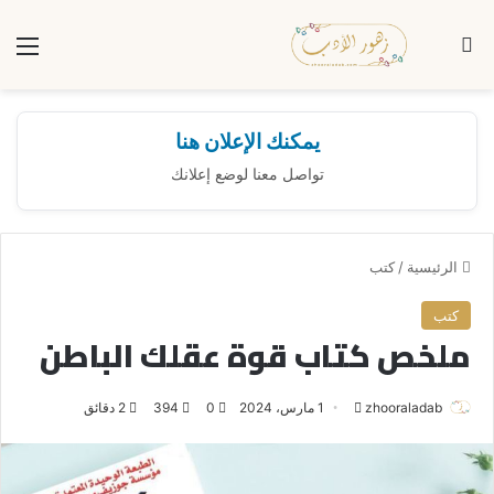
بحث عن
الق
يمكنك الإعلان هنا
تواصل معنا لوضع إعلانك
الرئيسية
/
كتب
كتب
ملخص كتاب قوة عقلك الباطن
zhooraladab
أ
1 مارس، 2024
0
394
2 دقائق
ر
س
ل