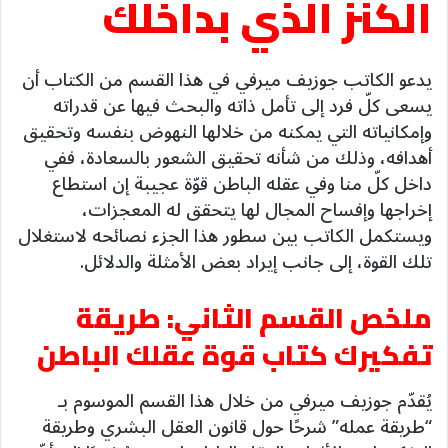
الكنز الذي بداخلك
يدعو الكاتب جوزيف ميرفي في هذا القسم من الكتاب أن
يسعى كلّ فرد إلى تأمل ذاته والبحث فيها عن قدراته
وإمكانياته التي يمكنه من خلالها النهوض بنفسه وتحقيق
أهدافه، وذلك من شأنه تحقيق الشعور بالسعادة، ففي
داخل كلّ منا وفي عقله الباطن قوّة عجيبة إن استطاع
إخراجها وإفساح المجال لها يتحقق له المعجزات،
ويستكمل الكاتب بين سطور هذا الجزء نصائحه لاستغلال
تلك القوة، إلى جانب إيراد بعض الأمثلة والدلائل.
ملخص القسم الثاني: طريقة
تفكيرك كتاب قوة عقلك الباطن
يُقدّم جوزيف ميرفي من خلال هذا القسم الموسوم بـ
“طريقة عمله” شرحًا حول قانون العقل البشري وطريقة