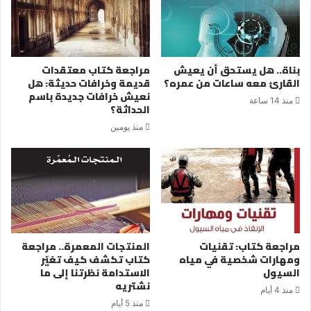
بناة.. هل يستحق أن يعيش
مراجعة كتاب معتقدات
القارئ معه ساعات من عمره؟
قديمة وخرافات حديثة: هل
نعيش خرافات جديدة باسم
منذ 14 ساعة
الحداثة؟
منذ يومين
مراجعة كتاب: تقنيات
المنتجات المعمرة.. مراجعة
ومهارات شخصية في مياه
كتاب تكشف كيف تغيّر
السيول
الاستدامة نظرتنا إلى ما
نشتريه
منذ 4 أيام
منذ 5 أيام