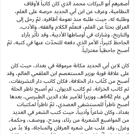
أصغرهم أبو البركات محمد الذي كان كاتباً لأوقاف
النظامية، وعرف عن ابن أبي الحديد حرصه على العلم،
وطلبه له، حيث طلبه منذ نعومة أظافره، ثمّ رحل إلى
العراق بحثاً عن العلم، فتعلّم الكلام والفقه، والأدب،
والتاريخ، وشارك في أوساطها الأدبية، وقد تأثّر بآراء
الجاحظ كثيراً، الأمر الذي دفعه للتحدّث عنها في كتبه، ثمّ
أصبح جاحظياً معتزلياً.
كان لابن أبي الحديد مكانة مرموقة في بغداد، حيث كان
على علاقة قوية بوزير المستعصم ابن العلقمي العالم، وقد
أصبح من كتّاب دار الخلافة، فكان كاتب دار التشريفات،
ثم كاتب الخزانة، ثم كاتب الديوان، ثم أصبح ناظر الحلة
في عام 642هـ، ووزيراً للأمير علاء الدين الطبرسي، بعدها
أصبح ناظراً للمستشفى العضدي، ثمّ ناظراً لمكتبات
بغداد، وكان شاعراً وأديباً، حيث كتب الشعر في العديد
من المواضيع الشعرية من رثاء، ومدح، ووصف، وحكمة،
وغزل، وقد غلب على شعره العرفان والمناجاة، ولا بدّ من