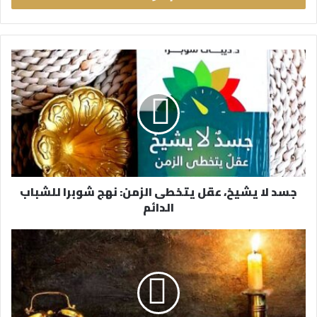
ب
ر
ي
د
ك
ا
ل
إ
ل
ك
ت
ر
جسد لا يشيخ، عقل يتخطى الزمن: نهج شوبرا للشباب
و
الدائم
ن
ي