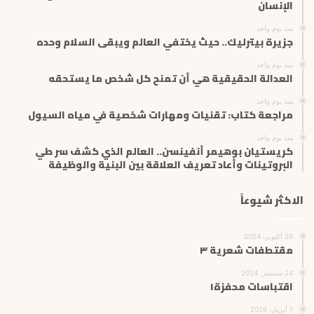
ك
الإنسان
ت
منذ يوم واحد
ر
جزيرة بيترليك.. حيث يختفي العالم ويبقى السلام وحده
و
ن
منذ يوم واحد
ي
العدالة الحقيقية هي أن تمنح كل شخص ما يستحقه
منذ يوم واحد
مراجعة كتاب: تقنيات ومهارات شخصية في مياه السيول
منذ يوم واحد
كريستيان بوهيمر أنفينسن.. العالم الذي كشف سر طي
البروتينات وأعاد تعريف العلاقة بين البنية والوظيفة
الاكثر شيوعاً
28 أكتوبر، 2024
مقتطفات شعرية ٣
24 سبتمبر، 2024
اقتباسات محفزة١
1 أبريل، 2026