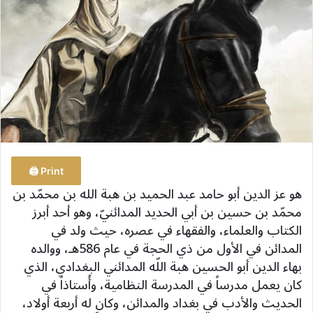
ب
ر
ي
د
ا
إ
ل
ك
ت
ر
Print 🖨
و
هو عز الدين أبو حامد عبد الحميد بن هبة الله بن محمّد بن
ن
محمّد بن حسين بن أبي الحديد المدائنيّ، وهو أحد أبرز
ي
الكتاب والعلماء، والفقهاء في عصره، حيث ولد في
ا
المدائن في الأول من ذي الحجة في عام 586هـ، ووالده
بهاء الدين أبو الحسين هبة اللّه المدائني البغدادي، الذي
كان يعمل مدرساً في المدرسة النظامية، وأُستاذاً في
الحديث والأدب في بغداد والمدائن، وكان له أربعة أولاد،