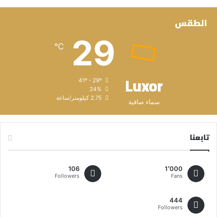
الطقس
29
℃
Luxor
41º - 29º
24%
2.75 كيلومتر/ساعة
سماء صافية
تابعنا
106
1٬000
Followers
Fans
444
Followers