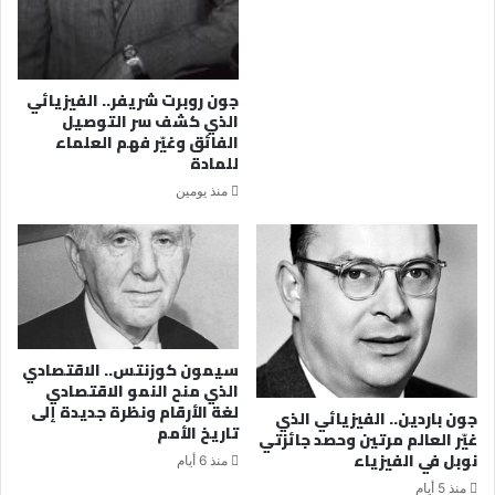
جون روبرت شريفر.. الفيزيائي
الذي كشف سر التوصيل
الفائق وغيّر فهم العلماء
للمادة
منذ يومين
سيمون كوزنتس.. الاقتصادي
الذي منح النمو الاقتصادي
لغة الأرقام ونظرة جديدة إلى
جون باردين.. الفيزيائي الذي
تاريخ الأمم
غيّر العالم مرتين وحصد جائزتي
نوبل في الفيزياء
منذ 6 أيام
منذ 5 أيام