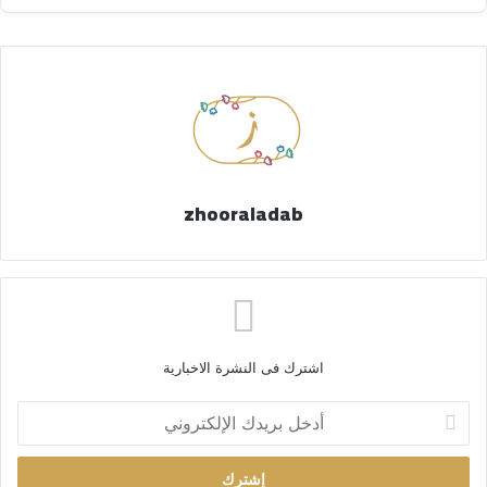
zhooraladab
اشترك فى النشرة الاخبارية
أ
د
خ
ل