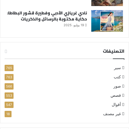
نادي غرينزي الأدبي وفطيرة قشور البطاطا:
حكاية مكتوبة بالرسائل والذكريات
19 يوليو، 2025
التصنيفات
سير
765
كتب
763
صور
566
قصص
553
أقوال
547
غير مصنف
18