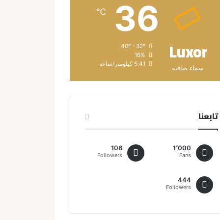
36
℃
Luxor
40º - 32º
16%
5.41 كيلومتر/ساعة
سماء صافية
تابعنا
106
1٬000
Followers
Fans
444
Followers