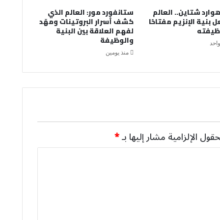
وارد شتاين.. العالم
ستانفورد مور: العالم الذي
 بنية الإنزيم مفتاحًا
كشف أسرار البروتينات ومهّد
ظيفته
لفهم العلاقة بين البنية
والوظيفة
واحد
منذ يومين
حقول الإلزامية مشار إليها بـ
*