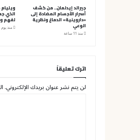
جيرالد إيدلمان.. من كشف
ويليام ه
أسرار الأجسام المضادة إلى
الذي جعل
«داروينية» الدماغ ونظرية
لفهم و
الوعي
منذ يوم 
منذ 11 ساعة
اترك تعليقاً
لن يتم نشر عنوان بريدك الإلكتروني.
ال
ا
ل
ت
ع
ل