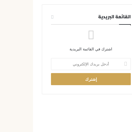
القائمة البريدية
اشترك في القائمة البريدية
أ
د
خ
ل
ب
ر
ي
د
ك
ا
ل
إ