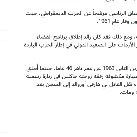
لسباق الرئاسي مرشحاً عن الحزب الديمقراطي، حيث
از عام 1961.
رئاسته لأقل من 3 سنوات، ومع ذلك فقد كان رائد إطلاق برنامج الفضاء
الأزمات على الصعيد الدولي في إطار الحرب الباردة
اغتيل جون كينيدي في 22 نوفمبر/تشرين الثاني 1963 عن عمر ناهز 46 عاما، حينما أُطلق
يارة مكشوفة رفقة زوجته جاكلين في زيارة رسمية
 نقل القاتل لي هارفي أوزوالد إلى السجن بعد
ه ومات.