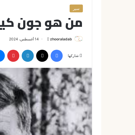
سير
من هو جون كي
zhooraladab
أ
14 أغسطس، 2024
ر
فيسبوك
X
لينكدإن
بينتيريست
س
شاركها
ل
ب
ر
ي
د
ا
إ
ل
ك
ت
ر