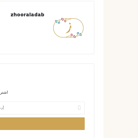
zhooraladab
اشترك
أ
د
خ
ل
ب
ر