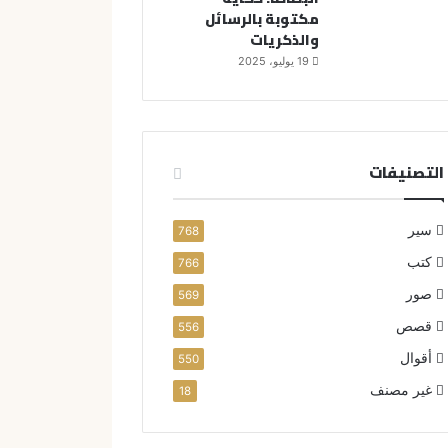
مكتوبة بالرسائل
والذكريات
19 يوليو، 2025
التصنيفات
سير
768
كتب
766
صور
569
قصص
556
أقوال
550
غير مصنف
18