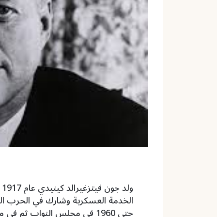
و
ن
ي
ا
و
حتى 1960 في مجلس النواب ثم في مجلس الشيوخ.