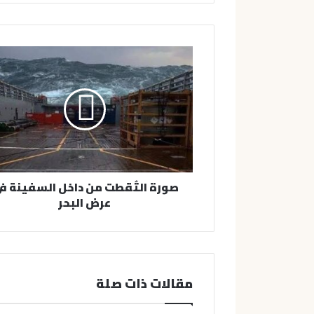
ي
د
ك
ا
ل
إ
ل
ك
ت
ر
و
ن
صورة التُقطت من داخل السفينة ف
ي
عرض البحر
مقالات ذات صلة