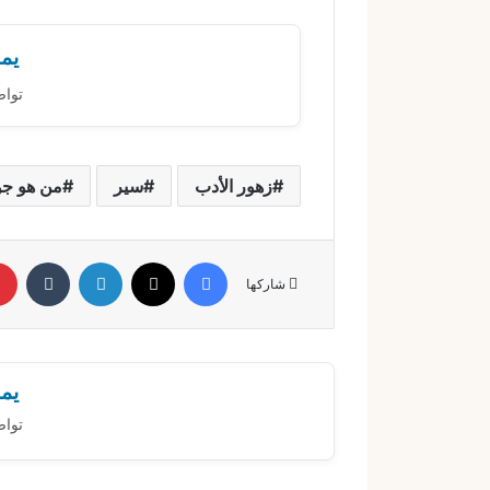
يمك
تواص
زهور الأدب
سير
من هو جو
فيسبوك
X
لينكدإن
‏Tumblr
شاركها
يمك
تواص