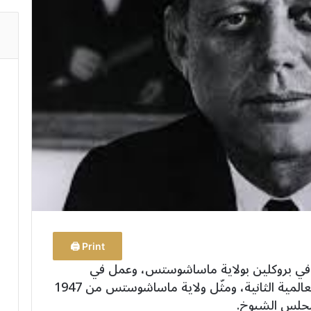
Print 🖨
لد جون فيتزغيرالد كينيدي عام 1917 في بروكلين بولاية ماساشوستس، وعمل في
الخدمة العسكرية وشارك في الحرب العالمية الثانية، ومثّل ولاية ماساشوستس من 1947