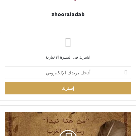
zhooraladab
اشترك فى النشرة الاخبارية
أ
د
خ
ل
ب
ر
ي
د
ك
ا
ل