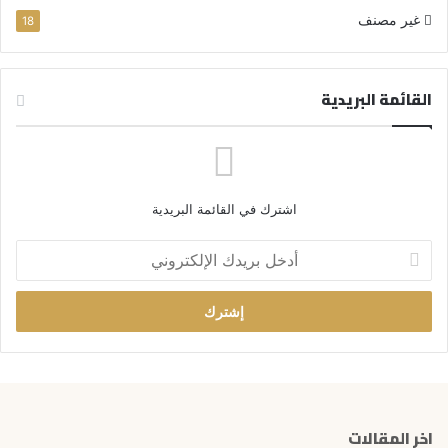
غير مصنف
18
القائمة البريدية
اشترك في القائمة البريدية
أ
د
خ
ل
ب
ر
ي
د
ك
اخر المقالات
ا