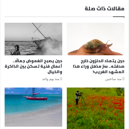
مقالات ذات صلة
حين يتمدّد الحلزون خارج
حين يصبح الغموض جمالًا..
صدفته.. سرّ مذهل وراء هذا
أعمال فنية تسكن بين الذاكرة
المشهد الغريب!
والخيال
منذ ساعتين
منذ يوم واحد