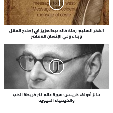
إ
ل
ك
ت
ر
الفكر السليم: رحلة خالد عبدالعزيز في إصلاح العقل
و
وبناء وعي الإنسان المعاصر
ن
ي
هانز أدولف كريبس: سيرة عالم غيّر خريطة الطب
والكيمياء الحيوية