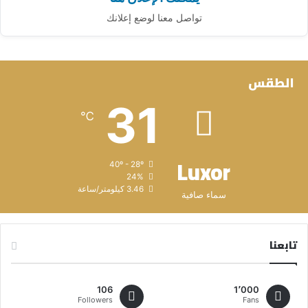
تواصل معنا لوضع إعلانك
الطقس
31
℃
Luxor
40º - 28º
24%
3.46 كيلومتر/ساعة
سماء صافية
تابعنا
106
1٬000
Followers
Fans