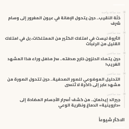
ل
إ
منذ ساعة واحدة
ل
حُلّة النقيب.. حين يتحول الإهانة في عيون المغرور إلى وسام
ك
شرف
ت
منذ ساعتين
ر
الثروة ليست في امتلاك الكثير من الممتلكات، بل في امتلاك
و
القليل من الرغبات
ن
ي
منذ ساعتين
حين يتمدّد الحلزون خارج صدفته.. سرّ مذهل وراء هذا المشهد
الغريب!
منذ ساعتين
التحليل الموضوعي للصور الصحفية.. حين تتحول الصورة من
مشهد عابر إلى ذاكرة لا تُنسى
منذ ساعتين
جيرالد إيدلمان.. من كشف أسرار الأجسام المضادة إلى
«داروينية» الدماغ ونظرية الوعي
الاكثر شيوعاً