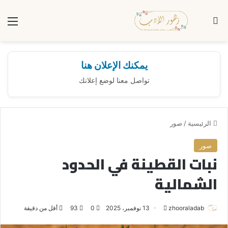
بحث عن
الق
يمكنك الإعلان هنا
تواصل معنا لوضع إعلانك
الرئيسية
/
صور
صور
نبات القطينة في الحدود
الشمالية
zhooraladab
أ
13 نوفمبر، 2025
0
93
أقل من دقيقة
ر