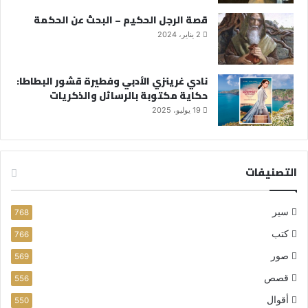
قصة الرجل الحكيم – البحث عن الحكمة
2 يناير، 2024
نادي غرينزي الأدبي وفطيرة قشور البطاطا:
حكاية مكتوبة بالرسائل والذكريات
19 يوليو، 2025
التصنيفات
سير
768
كتب
766
صور
569
قصص
556
أقوال
550