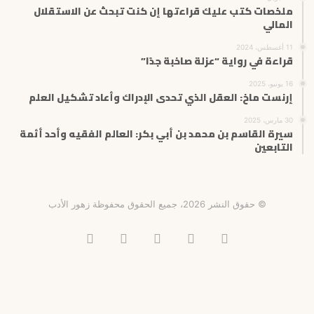
ملخصات كتب عليك قراءتها إن كنت تبحث عن الاستقلال
المالي
11 أغسطس، 2024
قراءة في رواية “عزلة صاخبة جدًا”
16 يونيو، 2025
إرنست ماخ: العقل الذي تحدى الإدراك وأعاد تشكيل العلم
30 مارس، 2025
سيرة القاسم بن محمد بن أبي بكر: العالم الفقيه وأحد أئمة
التابعين
© حقوق النشر 2026، جميع الحقوق محفوظة زهور الأدب
فيسبوك
X
انستقرام
تيلقرام
‫TikTok