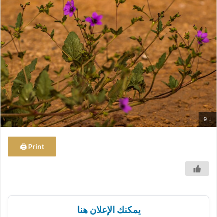
س
ل
ب
ر
ي
د
ا
إ
ل
ك
9
ت
ر
و
Print 🖨
ن
ي
ا
يمكنك الإعلان هنا