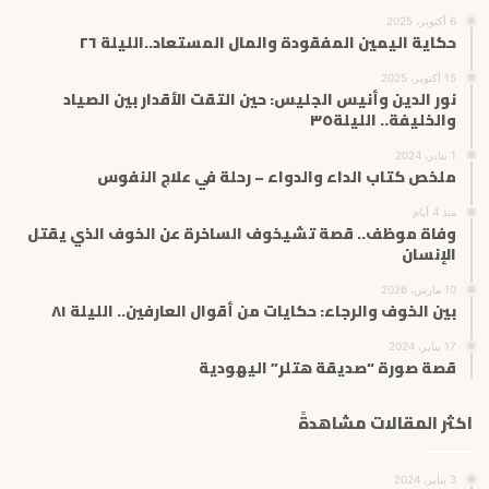
6 أكتوبر، 2025
حكاية اليمين المفقودة والمال المستعاد..الليلة ٢٦
15 أكتوبر، 2025
نور الدين وأنيس الجليس: حين التقت الأقدار بين الصياد
والخليفة.. الليلة٣٥
1 يناير، 2024
ملخص كتاب الداء والدواء – رحلة في علاج النفوس
منذ 4 أيام
وفاة موظف.. قصة تشيخوف الساخرة عن الخوف الذي يقتل
الإنسان
10 مارس، 2026
بين الخوف والرجاء: حكايات من أقوال العارفين.. الليلة ٨١
17 يناير، 2024
قصة صورة “صديقة هتلر” اليهودية
اكثر المقالات مشاهدةً
3 يناير، 2024