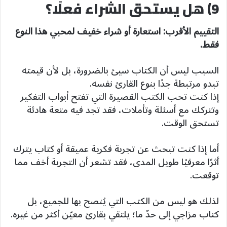
9) هل يستحق الشراء فعلًا؟
التقييم الأقرب: استعارة أو شراء خفيف لمحبي هذا النوع
فقط.
السبب ليس أن الكتاب سيئ بالضرورة، بل لأن قيمته
تبدو مرتبطة جدًا بنوع القارئ نفسه.
إذا كنت تحب الكتب القصيرة التي تفتح أبواب التفكير
وتتركك مع أسئلة وتأملات، فقد تجد فيه متعة هادئة
تستحق الوقت.
أما إذا كنت تبحث عن تجربة فكرية عميقة أو كتاب يترك
أثرًا معرفيًا طويل المدى، فقد تشعر أن التجربة أخف مما
توقعت.
لذلك هو ليس من الكتب التي يُنصح بها للجميع، بل
كتاب مزاجي إلى حدّ ما؛ يلتقي بقارئ معيّن أكثر من غيره.