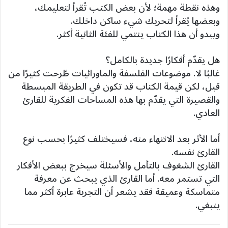
وهذه نقطة مهمة؛ لأن بعض الكتب تُقرأ لتعليمك،
وبعضها يُقرأ لتحريك شيء ساكن داخلك.
ويبدو أن هذا الكتاب ينتمي للفئة الثانية أكثر.
هل يقدّم أفكارًا جديدة بالكامل؟
غالبًا لا. موضوعات الفلسفة والماورائيات طُرحت كثيرًا من
قبل، لكن قيمة الكتاب قد تكون في الطريقة المبسطة
والقصيرة التي يقدّم بها هذه المساحات الفكرية للقارئ
العادي.
أما الأثر بعد الانتهاء منه، فسيختلف كثيرًا بحسب نوع
القارئ نفسه.
القارئ الشغوف بالتأمل والأسئلة سيخرج ببعض الأفكار
التي تستمر معه. أما القارئ الذي يبحث عن معرفة
متماسكة وعميقة فقد يشعر أن التجربة عابرة أكثر مما
ينبغي.