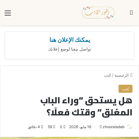
بحث عن
الق
يمكنك الإعلان هنا
تواصل معنا لوضع إعلانك
الرئيسية
/
كتب
كتب
هل يستحق “وراء الباب
المغلق” وقتك فعلًا؟
zhooraladab
أ
16 مايو، 2026
0
59
4 دقائق
ر