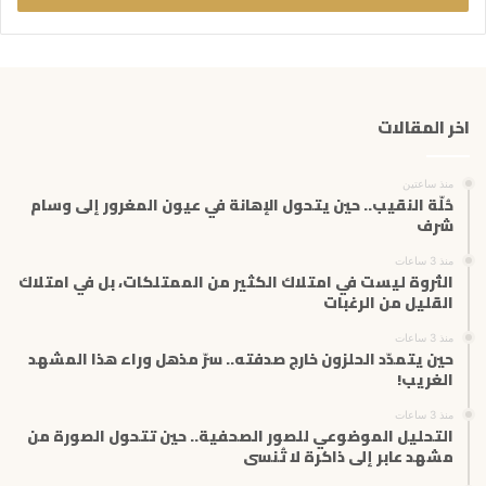
ب
ر
ي
د
ك
اخر المقالات
ا
ل
إ
منذ ساعتين
ل
حُلّة النقيب.. حين يتحول الإهانة في عيون المغرور إلى وسام
ك
شرف
ت
منذ 3 ساعات
ر
الثروة ليست في امتلاك الكثير من الممتلكات، بل في امتلاك
و
القليل من الرغبات
ن
ي
منذ 3 ساعات
حين يتمدّد الحلزون خارج صدفته.. سرّ مذهل وراء هذا المشهد
الغريب!
منذ 3 ساعات
التحليل الموضوعي للصور الصحفية.. حين تتحول الصورة من
مشهد عابر إلى ذاكرة لا تُنسى