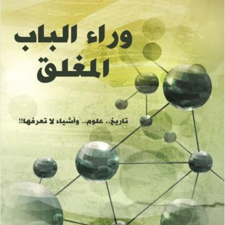
س
ل
ب
ر
ي
د
ا
إ
ل
ك
ت
ر
و
ن
ي
ا