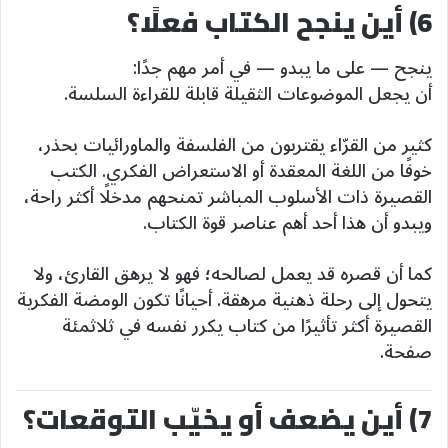
6) أين ينجح الكتاب فعلًا؟
ينجح — على ما يبدو — في أمر مهم جدًا:
أن يجعل الموضوعات الثقيلة قابلة للقراءة السلسة.
كثير من القرّاء يقتربون من الفلسفة والماورائيات بحذر،
خوفًا من اللغة المعقدة أو الاستعراض الفكري. الكتب
القصيرة ذات الأسلوب المباشر تمنحهم مدخلًا أكثر راحة،
ويبدو أن هذا أحد أهم عناصر قوة الكتاب.
كما أن قصره قد يعمل لصالحه؛ فهو لا يرهق القارئ، ولا
يتحول إلى رحلة ذهنية مرهقة. أحيانًا تكون الومضة الفكرية
القصيرة أكثر تأثيرًا من كتاب يكرر نفسه في ثلاثمئة
صفحة.
7) أين يضعف أو يخيّب التوقعات؟