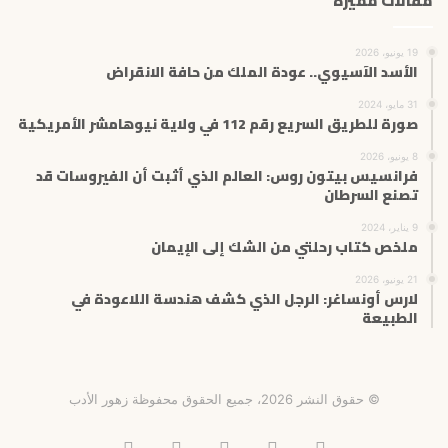
مقالات مميزة
19 يونيو، 2026
الأسد الآسيوي.. عودة الملك من حافة الانقراض
31 مايو، 2024
‏صورة للطريق السريع رقم 112 في ولاية نيوهامشر الأمريكية
8 يونيو، 2026
فرانسيس بيتون روس: العالم الذي أثبت أن الفيروسات قد
تصنع السرطان
9 يناير، 2024
ملخص كتاب رحلتي من الشك إلى الإيمان
21 يونيو، 2026
لارس أونساغر: الرجل الذي كشف هندسة اللاعودة في
الطبيعة
© حقوق النشر 2026، جميع الحقوق محفوظة زهور الأدب