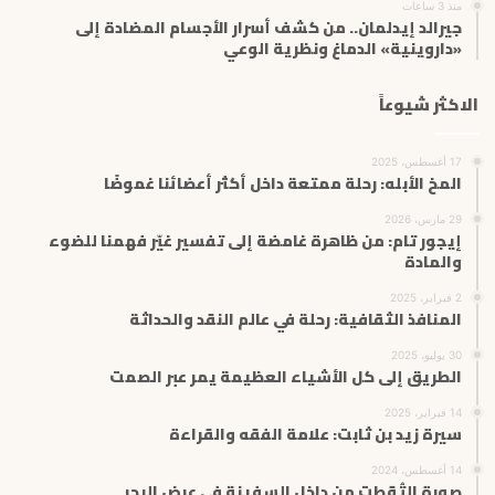
منذ 3 ساعات
جيرالد إيدلمان.. من كشف أسرار الأجسام المضادة إلى
«داروينية» الدماغ ونظرية الوعي
الاكثر شيوعاً
17 أغسطس، 2025
المخ الأبله: رحلة ممتعة داخل أكثر أعضائنا غموضًا
29 مارس، 2026
إيجور تام: من ظاهرة غامضة إلى تفسير غيّر فهمنا للضوء
والمادة
2 فبراير، 2025
المنافذ الثقافية: رحلة في عالم النقد والحداثة
30 يوليو، 2025
الطريق إلى كل الأشياء العظيمة يمر عبر الصمت
14 فبراير، 2025
سيرة زيد بن ثابت: علامة الفقه والقراءة
14 أغسطس، 2024
صورة التُقطت من داخل السفينة في عرض البحر