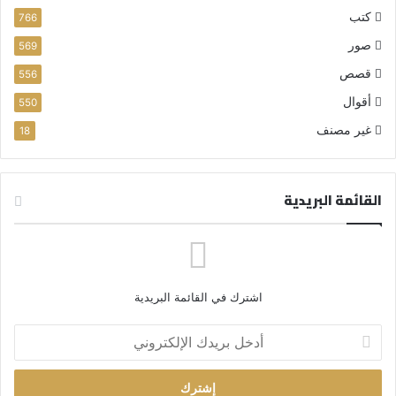
كتب
766
صور
569
قصص
556
أقوال
550
غير مصنف
18
القائمة البريدية
اشترك في القائمة البريدية
أ
د
خ
ل