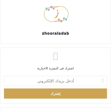
zhooraladab
اشترك فى النشرة الاخبارية
أ
د
خ
ل
ب
ر
ي