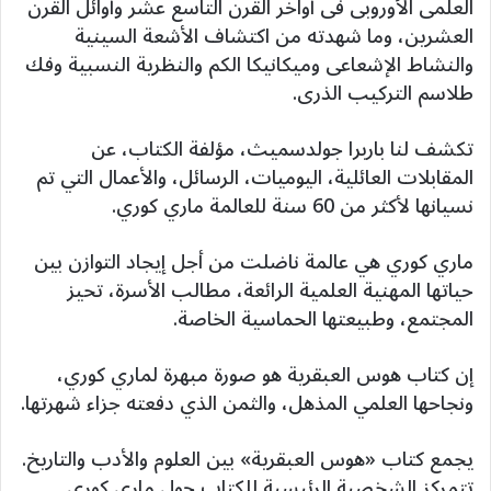
العلمى الأوروبى فى أواخر القرن التاسع عشر وأوائل القرن
العشرين، وما شهدته من اكتشاف الأشعة السينية
والنشاط الإشعاعى وميكانيكا الكم والنظرية النسبية وفك
طلاسم التركيب الذرى.
تكشف لنا باربرا جولدسميث، مؤلفة الكتاب، عن
المقابلات العائلية، اليوميات، الرسائل، والأعمال التي تم
نسيانها لأكثر من 60 سنة للعالمة ماري كوري.
ماري كوري هي عالمة ناضلت من أجل إيجاد التوازن بين
حياتها المهنية العلمية الرائعة، مطالب الأسرة، تحيز
المجتمع، وطبيعتها الحماسية الخاصة.
إن كتاب هوس العبقرية هو صورة مبهرة لماري كوري،
ونجاحها العلمي المذهل، والثمن الذي دفعته جزاء شهرتها.
يجمع كتاب «هوس العبقرية» بين العلوم والأدب والتاريخ.
تتمركز الشخصية الرئيسية للكتاب حول ماري كوري