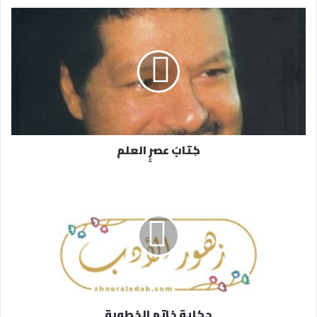
د
ك
ا
ل
إ
ل
ك
ت
ر
كِتابُ عصرِِِِ العلم
و
ن
ي
حكاية خاتم الخطوبة