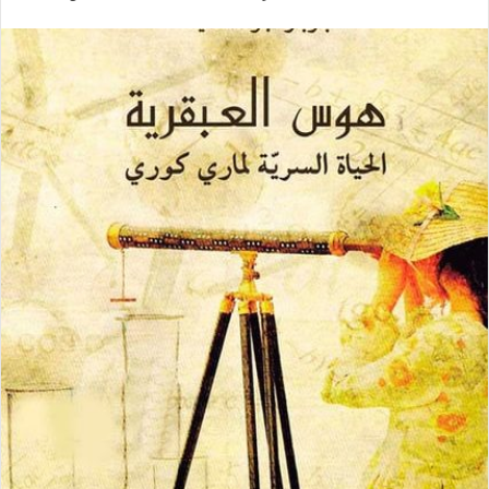
ر
س
ل
ب
ر
ي
د
ا
إ
ل
ك
ت
ر
و
ن
ي
ا