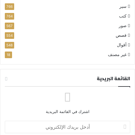
سير
766
كتب
764
صور
567
قصص
554
أقوال
548
غير مصنف
18
القائمة البريدية
اشترك في القائمة البريدية
أ
د