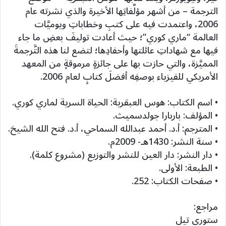
الترجمة – من أشهر مؤلَّفاتِها الأخيرة والذي نشرته عام
2006، واعتمدت فيه على كتبِ وخطاباتِ ويوميَّات
العالمة “ماري كوري”؛ حيث أعادت توليفَ بعضِ ما جاء
فيها مع شهاداتِ عائلتها وأحفادِها؛ لتضع لنا هذه التَّرجمةَ
المميَّزة، والتي حازت بها على جائزةٍ مرموقةٍ من المعهد
الأمريكي للفيزياء بوصفِه أفضلَ كتابٍ لعام 2006.
• اسم الكتاب: هوس العبقرية: الحياة السرية لماري كوري.
• المؤلف: باربارا جولدسميث.
• المترجم: أ.د. أحمد عبدالله السماحي، أ.د. فتح الله الشيخ.
• سنة النشر: 1430هـ- 2009م.
• دار النشر: دار العين للنشر والتوزيع (مشروع كلمة).
• الطبعة: الأولى.
• صفحات الكتاب: 252.
مراجع:
ستوري تيل