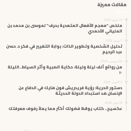
مقالات مميزة
13 يونيو، 2024
ملخص “معجم الأفعال المتعدية بحرف” لموسى بن محمد بن
الملياني الأحمدي
7 يونيو، 2025
تحليل الشخصية وتطوير الذات: بوابة التغيير في فكر د. حسن
عبد الرحيم
20 سبتمبر، 2025
من روائع ألف ليلة وليلة: حكاية الصبية وأثر السياط..الليلة
١٠
5 أكتوبر، 2025
دستور الحرية: رؤية فريدريش فون هايك في الدفاع عن
الإنسان ضد استبداد الدولة الحديثة
18 مايو، 2026
عكسيج.. كتاب يوقظ فضولك أكثر مما يملأ رفوف معرفتك