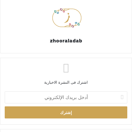
zhooraladab
اشترك فى النشرة الاخبارية
أ
د
خ
ل
ب
ر
ي