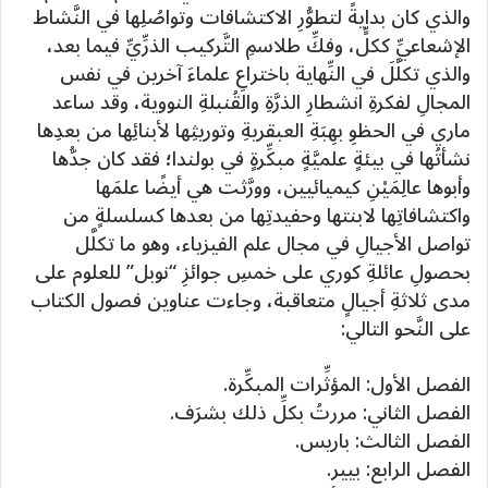
والذي كان بدايةً لتطوُّرِ الاكتشافات وتواصُلِها في النَّشاط
الإشعاعيِّ ككلٍّ، وفكِّ طلاسمِ التَّركيب الذرِّيِّ فيما بعد،
والذي تكلَّلَ في النِّهاية باختراعِ علماءَ آخرين في نفس
المجالِ لفكرةِ انشطارِ الذرَّةِ والقُنبلةِ النووية، وقد ساعد
ماري في الحظوِ بهِبَةِ العبقريةِ وتوريثِها لأبنائِها من بعدِها
نشأتُها في بيئةٍ علميَّةٍ مبكِّرةٍ في بولندا؛ فقد كان جدُّها
وأبوها عالِمَيْنِ كيميائيين، وورَّثت هي أيضًا علمَها
واكتشافاتِها لابنتها وحفيدتِها من بعدها كسلسلةٍ من
تواصل الأجيالِ في مجال علم الفيزياء، وهو ما تكلَّل
بحصولِ عائلةِ كوري على خمسِ جوائزِ “نوبل” للعلوم على
مدى ثلاثةِ أجيالٍ متعاقبة، وجاءت عناوين فصول الكتاب
على النَّحو التالي:
الفصل الأول: المؤثِّرات المبكِّرة.
الفصل الثاني: مررتُ بكلِّ ذلك بشرَف.
الفصل الثالث: باريس.
الفصل الرابع: بيير.