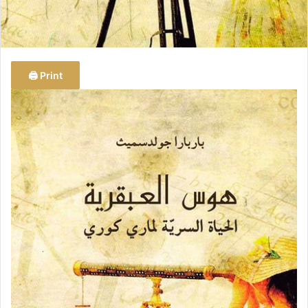
Print 🖨