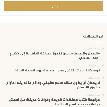
خ
ل
ب
ر
ي
د
ك
اخر المقالات
ا
ل
إ
منذ 3 ساعات
ل
«البدين والنحيف».. حين تتحول صداقة الطفولة إلى خضوع
ك
أمام المنصب
ت
منذ 3 ساعات
ر
توسكانا.. حيث يلتقي سحر الطبيعة برومانسية الحياة
و
ن
منذ 3 ساعات
ي
لا يمكن أن يكون هناك سلام حقيقي ودائم ما لم يتم احترام
حقوق الإنسان
منذ 3 ساعات
مراجعة كتاب معتقدات قديمة وخرافات حديثة: هل نعيش
خرافات جديدة باسم الحداثة؟