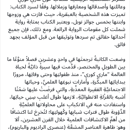
وعائلتها وأصدقائها ومعارفها وزملائها. وفقًا لسرد الكتاب:
تميزت هذه الشخصية بالعبقرية، حيث فازت هي وزوجها
وابنتها بخمس جوائز نوبل، ويعتبر الكتاب بمثابة رواية
شملت كل مقومات الرواية الرائعة. ومع ذلك، فإن جميع
أحداثها حقائق تم سردها وتوثيقها من قبل المؤلف بجهد
فائق.
وضعت الكاتبةُ ترجمتَها في واحدٍ وعشرين فصلاً منوَّعًا ما
بين الطويلِ والمختصر، قدَّمت فيها سيرةً ذاتيَّةً لحياة
العالمة “ماري كوري”، منذ طفولتِها وحتى وفاتِها، مرورًا
ببداياتِها المبكِّرةِ، وأمارات نبوغِها العلميِّ، وحياتها
الاجتماعيَّةِ الفقيرة المعذَّبةِ، والتي فرضَتْ عليها سَمْتًا
أشبه بالعُزْلةِ الانطوائيَّةِ، لازمها طوال أغلبِ سِنِي حياتِها،
واستفادت منه في الانكبابِ على محاولاتها العلميَّةِ
الدَّؤوبة طوال فتراتِ شبابِها وكُهولتِها؛ لتُخرِجَ لنا اكتشافًا
من أهمِّ الاكتشافات العلمية خلال القرن العشرين، ألا
وهو: ظاهرة العناصر المشعَّة (عنصري الراديوم والباريوم)،