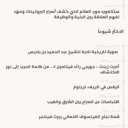
منذ 3 ساعات
ستانفورد مور: العالم الذي كشف أسرار البروتينات ومهّد
لفهم العلاقة بين البنية والوظيفة
الاكثر شيوعاً
12 أغسطس، 2024
صورة تاريخية نادرة للشيخ عبد الحميد بن باديس
25 يوليو، 2025
ألبرت زينت – جورجي رائد فيتامين C… من ظلمة الحرب إلى نور
الاكتشاف
30 يونيو، 2024
الرقص في الريف، لرينوار
28 فبراير، 2024
اقتباسات عن الصراع بين الشرق والغرب
19 يناير، 2024
قصة نجاح الفيلسوف الالماني بيرت هيلنجر
15 ديسمبر، 2023