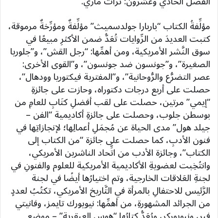
الفصل الحادي وعشرون: تراث ماري.
مؤلِّفةُ الكتاب “باربارا جولدسميث” مؤلِّفةٌ ومؤرِّخةٌ مرموقة،
كتبت العديدَ من الرِّوايات تُعَدُّ ضمن الأكثرِ مبيعًا في
سوق النَّشر الأمريكية، ومن أهمِّها: “رجل القش”، و”جلوريا
الصغيرة”، و”جونسون ضد جونسون”، و”القوى الأخرى:
عصر التضرُّع والرُّوحانية”، و”المفترية فيكتوريا وودهال”،
حصلت على أربع درجات دكتوراه، وحازت على جائزةِ
“إيمي” مرتين، حصلت على لقب أفضلِ كتَابِ للعامِ من
بوسطن جلوب، وحصلت على جائزةِ أكاديمية “الفن –
جيلد هول” مدى الحياة عن مُجمَلِ أعمالِها؛ لإنجازاتِها في
فنون الأدبِ، كما حصلت على جائزة “من الكتاب إلى
الكتاب”، وجائزة الأدب من اتِّحاد الناشرين الأمريكي،
وانتُخِبت لعضويةِ الأكاديمية الأمريكية للعلوم والفنونِ في
لجنةِ العَلاقات الخارجية، وتم اختيارُها أيضًا في لجنة
الرَّئيس للاحتفالِ بالمرأة في التَّاريخ الأمريكي، تكتُبُ لعددٍ
من الجرائد المشهورةِ، من أهمِّها: نيويورك تايمز، وفانيتي
فير، ونيويوركر، ويُعَدُّ كتابُها “هوس العبقرية” – موضع