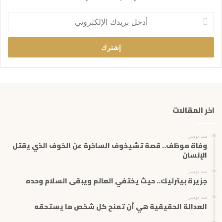
أ
د
خ
ل
ب
ر
ي
د
ك
اخر المقالات
ا
ل
إ
منذ يومين
ل
وفاة موظف.. قصة تشيخوف الساخرة عن الخوف الذي يقتل
ك
الإنسان
ت
منذ يومين
ر
جزيرة بيترليك.. حيث يختفي العالم ويبقى السلام وحده
و
ن
منذ يومين
ي
العدالة الحقيقية هي أن تمنح كل شخص ما يستحقه