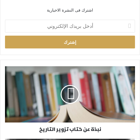
اشترك فى النشرة الاخبارية
أ
د
خ
ل
ب
ر
ي
د
ك
ا
ل
إ
ل
ك
ت
ر
نبذة عن كتاب تزوير التاريخ
و
ن