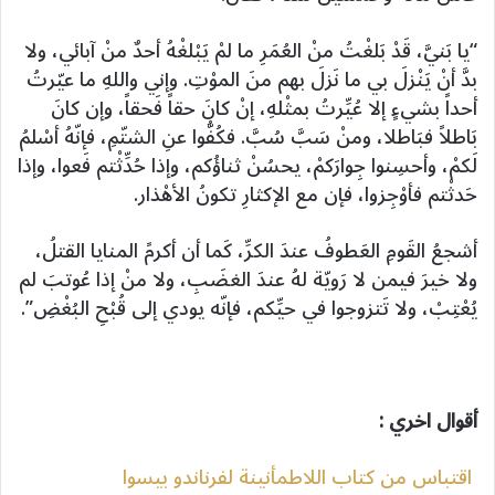
“يا بَنيَّ، قَدْ بَلغْتُ منْ العُمَرِ ما لمْ يَبْلغْهُ أحدٌ منْ آبائي، ولا
بدَّ أنْ يَنْزلَ بي ما نَزلَ بهم منَ الموْتِ. وإني واللهِ ما عيّرتُ
أحداً بشيءٍ إلا عُيِّرتُ بمثْلهِ، إنْ كانَ حقاً فَحقاً، وإن كانَ
بَاطلاً فبَاطلا، ومنْ سَبَّ سُبَّ. فكُفُّوا عنِ الشتّمِ، فإنّهُ أسْلمُ
لَكمْ، وأحسِنوا جِوارَكمْ، يحسُنْ ثناؤُكم، وإذا حُدِّثْتم فَعوا، وإذا
حَدثْتم فأوْجِزوا، فإن مع الإكثارِ تكونُ الأهْذار.
أشجعُ القَومِ العَطوفُ عندَ الكرِّ، كَما أن أكرمً المنايا القتلُ،
ولا خيرَ فيمن لا رَويّة لهُ عندَ الغضَبِ، ولا منْ إذا عُوتبَ لم
يُعْتِبْ، ولا تَتزوجوا في حيِّكم، فإنّه يودي إلى قُبْحِ البُغْضِ”.
أقوال اخري :
اقتباس من كتاب اللاطمأنينة لفرناندو بيسوا