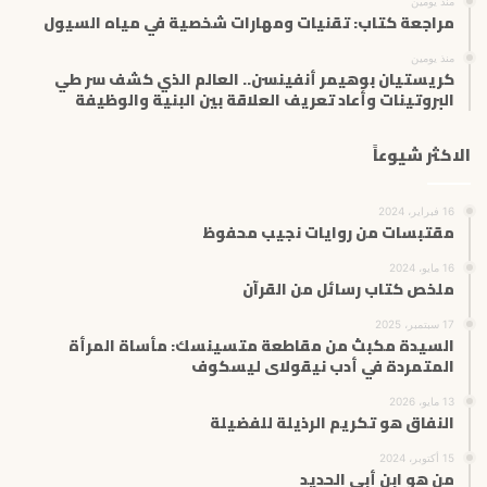
منذ يومين
مراجعة كتاب: تقنيات ومهارات شخصية في مياه السيول
منذ يومين
كريستيان بوهيمر أنفينسن.. العالم الذي كشف سر طي
البروتينات وأعاد تعريف العلاقة بين البنية والوظيفة
الاكثر شيوعاً
16 فبراير، 2024
مقتبسات من روايات نجيب محفوظ
16 مايو، 2024
ملخص كتاب رسائل من القرآن
17 سبتمبر، 2025
السيدة مكبث من مقاطعة متسينسك: مأساة المرأة
المتمردة في أدب نيقولاى ليسكوف
13 مايو، 2026
النفاق هو تكريم الرذيلة للفضيلة
15 أكتوبر، 2024
من هو ابن أبي الحديد