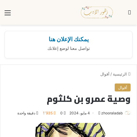
بحث عن
الق
يمكنك الإعلان هنا
تواصل معنا لوضع إعلانك
الرئيسية
/
أقوال
أقوال
وصية عمرو بن كلثوم
zhooraladab
أ
4 مايو، 2024
0
1٬935
دقيقة واحدة
ر
س
ل