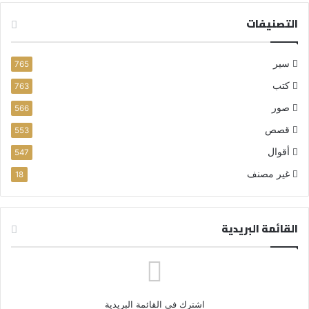
التصنيفات
سير
765
كتب
763
صور
566
قصص
553
أقوال
547
غير مصنف
18
القائمة البريدية
اشترك في القائمة البريدية