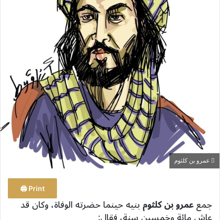
ب
ر
ي
د
ا
إ
ل
ك
ت
ر
و
ن
ي
عمرو بن كلثوم
ا
Print 🖨
جمع
عمرو بن كلثوم
بنيه حينما حضرته الوفاة، وكان قد
عاش مائة وخمسين سنة، فقال: