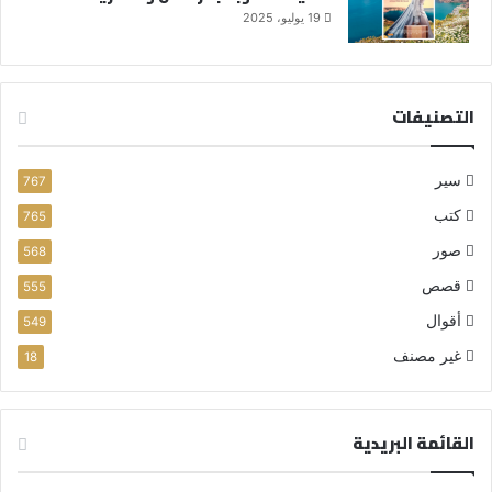
19 يوليو، 2025
التصنيفات
سير
767
كتب
765
صور
568
قصص
555
أقوال
549
غير مصنف
18
القائمة البريدية