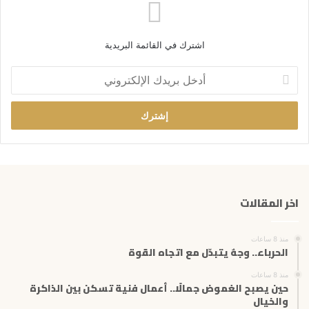
اشترك في القائمة البريدية
أ
د
خ
ل
ب
ر
ي
د
ك
اخر المقالات
ا
ل
إ
منذ 8 ساعات
ل
الحرباء.. وجهٌ يتبدّل مع اتجاه القوة
ك
ت
منذ 8 ساعات
حين يصبح الغموض جمالًا.. أعمال فنية تسكن بين الذاكرة
ر
والخيال
و