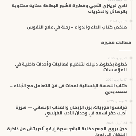
نادي غرينزي الأدبي وفطيرة قشور البطاطا: حكاية مكتوبة
بالرسائل والذكريات
1 يناير، 2024
ملخص كتاب الداء والدواء – رحلة في علاج النفوس
مقالات مميزة
21 يونيو، 2025
خطوة بخطوة: دليلك لتنظيم فعاليات وأحداث داخلية في
المؤسسات
17 مارس، 2024
كتاب اللمسة الإنسانية لمحات في فن التعامل مع الأبناء –
محمد بدري
9 نوفمبر، 2025
فرانسوا مورياك: بين الإيمان والعذاب الإنساني — سيرة
أديب حفر اسمه في وجدان الأدب الفرنسي
24 أبريل، 2026
حين يروي الجسر حكاية البشر: سيرة إيفو أندريتش من ذاكرة
البلقان إلى نوبل