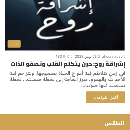
كتب
zhooraladab
23 يونيو، 2025
0
130
إشراقة روح: حين يتكلم القلب وتصفو الذات
في زمنٍ تتلاطم فيه أمواج الحياة بضجيجها، وتتزاحم فيه
الأحداث والهموم، تبرز الحاجة إلى لحظة صمت… لحظة
نستعيد فيها صوتنا…
أكمل القراءة »
الطقس