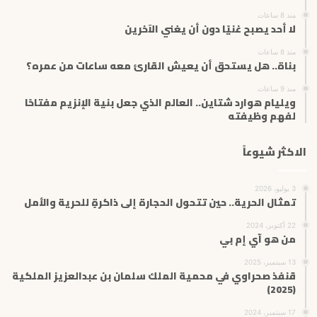
ن
منذ 8 ساعات
ي
لا أحد يصبح غنيًا دون أن يغني الآخرين
منذ 8 ساعات
بناة.. هل يستحق أن يعيش القارئ معه ساعات من عمره؟
منذ 9 ساعات
ويليام هوارد شتاين.. العالم الذي جعل بنية الإنزيم مفتاحًا
لفهم وظيفته
الاكثر شيوعاً
3 يوليو، 2026
تمثال الحرية.. حين تتحول الحجارة إلى ذاكرةٍ للحرية والأمل
22 أكتوبر، 2024
من هو آي إم بي
13 سبتمبر، 2025
قنفذ صحراوي في محمية الملك سلمان بن عبدالعزيز الملكية
(2025)
17 سبتمبر، 2024