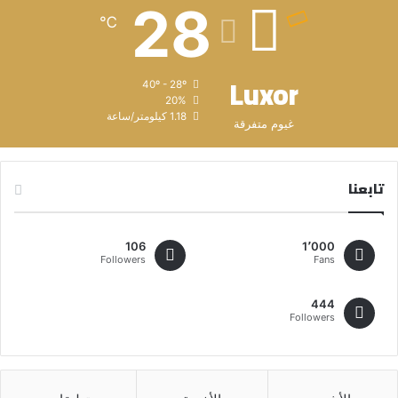
28
℃
Luxor
40º - 28º
20%
1.18 كيلومتر/ساعة
غيوم متفرقة
تابعنا
106
1٬000
Followers
Fans
444
Followers