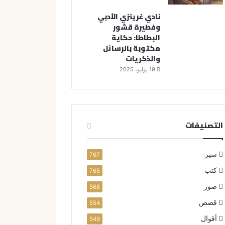
نادي غرينزي الأدبي
وفطيرة قشور
البطاطا: حكاية
مكتوبة بالرسائل
والذكريات
19 يوليو، 2025
التصنيفات
سير
767
كتب
765
صور
568
قصص
554
أقوال
549