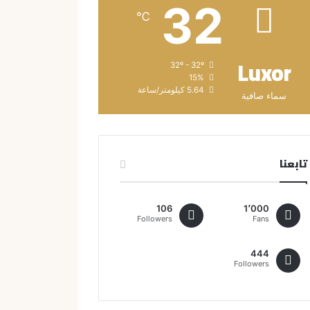
32
℃
Luxor
32º - 32º
15%
5.64 كيلومتر/ساعة
سماء صافية
تابعنا
106
1٬000
Followers
Fans
444
Followers