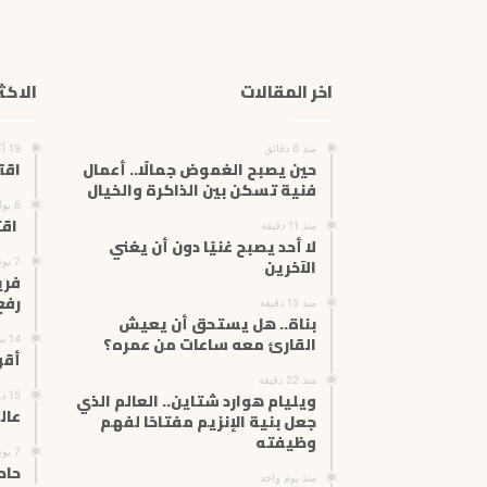
اخر المقالات
الاكث
منذ 6 دقائق
19 أكتوبر، 2024
حين يصبح الغموض جمالًا.. أعمال
اقت
فنية تسكن بين الذاكرة والخيال
6 يوليو، 2024
اقت
منذ 11 دقيقة
لا أحد يصبح غنيًا دون أن يغني
الآخرين
7 يونيو، 2025
فري
رفع
منذ 15 دقيقة
بناة.. هل يستحق أن يعيش
القارئ معه ساعات من عمره؟
14 سبتمبر، 2024
أقو
منذ 22 دقيقة
ويليام هوارد شتاين.. العالم الذي
15 ديسمبر، 2023
عال
جعل بنية الإنزيم مفتاحًا لفهم
وظيفته
7 يونيو، 2024
حاد
منذ يوم واحد