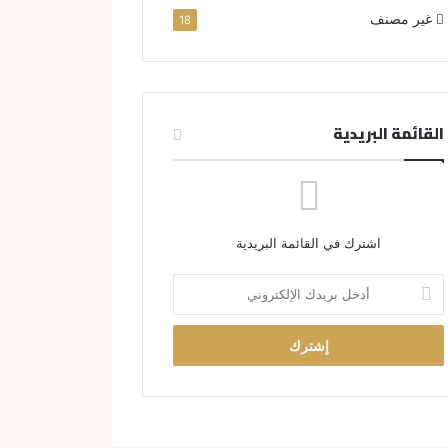
غير مصنف
18
القائمة البريدية
اشترك في القائمة البريدية
أ
د
خ
ل
ب
ر
ي
د