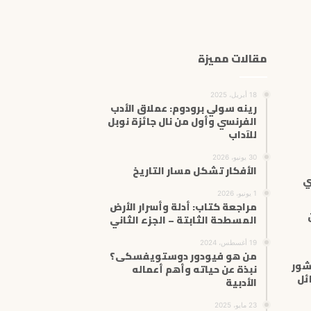
ك
ا
ل
إ
مقالات مميزة
ل
ك
ت
18 أبريل، 2025
ر
رينه سولي برودوم: عملاق الأدب
الفرنسي وأول من نال جائزة نوبل
و
للآداب
ن
ي
30 يونيو، 2026
الأفكار تشكل مسار التاريخ
ي
1 يونيو، 2026
مراجعة كتاب: أدلة وأسرار الأرض
المسطحة الثابتة – الجزء الثاني
19 أغسطس، 2024
من هو فيودور دوستويفسكى؟
شور
نبذة عن حياته وأهم أعماله
ئل
الأدبية
23 مايو، 2025