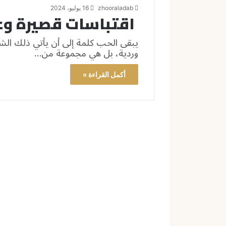
zhooraladab
16 يوليو، 2024
اقتباسات قصيرة و
يبقى الحب كلمة إلى أن يأتي ذلك ال
وردية، بل هي مجموعة من…
أكمل القراءة »