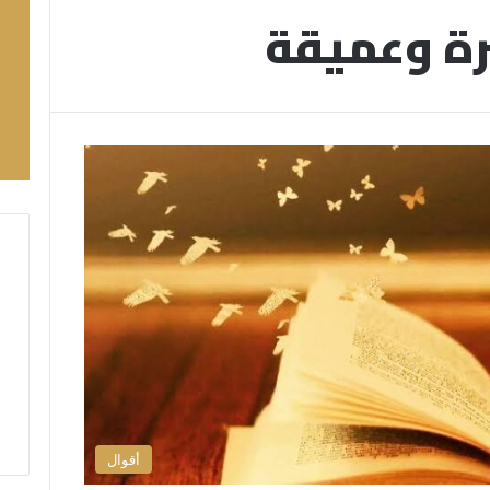
ة وعميقة
أقوال