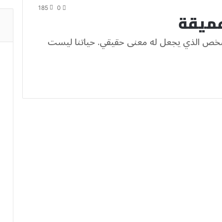
185
0
عميقة
شخص الذي يجعل له معنى حقيقي. حياتنا ليست