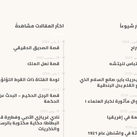
ر شيوعاً
اكثر المقالات مشاهدةً
3 يناير، 2024
راح
قصة الصديق الحقيقي
29 ديسمبر، 2023
باس لنيتشه
قصة نعل الملك
1 يناير، 2024
دريك باير: صانع السلام الذي
لوحة الفتاة ذات القرط اللؤلؤ
 القلم بدل البندقية
2 يناير، 2024
قصة الرجل الحكيم – البحث عن
ال مأثورة لكبار العلماء ١
الحكمة
19 يوليو، 2025
مة في إفريقيا
نادي غرينزي الأدبي وفطيرة ق
البطاطا: حكاية مكتوبة بالرسا
والذكريات
ثة في واشنطن عام 1921