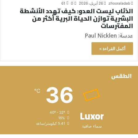
zhooraladab
26 أبريل، 2026
0
61
الذئاب ليست العدو: كيف تهدد الأنشطة
البشرية توازن الحياة البرية أكثر من
المفترسات
عدسة: Paul Nicklen
أكمل القراءة »
الطقس
36
℃
Luxor
40º - 32º
16%
5.41 كيلومتر/ساعة
سماء صافية