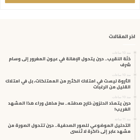
ب
ر
ي
د
ك
اخر المقالات
ا
ل
إ
منذ 10 ساعات
ل
حُلّة النقيب.. حين يتحول الإهانة في عيون المغرور إلى وسام
ك
شرف
ت
منذ 10 ساعات
ر
الثروة ليست في امتلاك الكثير من الممتلكات، بل في امتلاك
و
القليل من الرغبات
ن
ي
منذ 10 ساعات
حين يتمدّد الحلزون خارج صدفته.. سرّ مذهل وراء هذا المشهد
الغريب!
منذ 11 ساعة
التحليل الموضوعي للصور الصحفية.. حين تتحول الصورة من
مشهد عابر إلى ذاكرة لا تُنسى