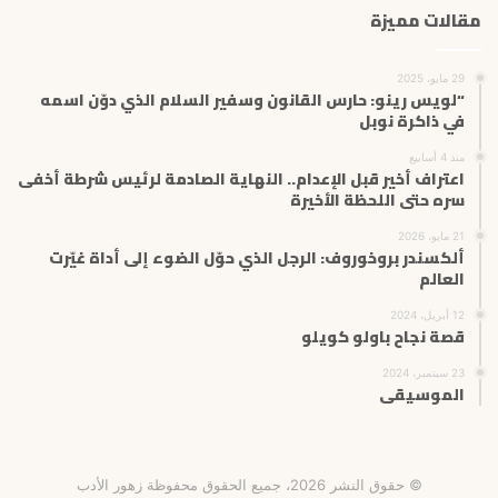
مقالات مميزة
29 مايو، 2025
“لويس رينو: حارس القانون وسفير السلام الذي دوّن اسمه
في ذاكرة نوبل
منذ 4 أسابيع
اعتراف أخير قبل الإعدام.. النهاية الصادمة لرئيس شرطة أخفى
سره حتى اللحظة الأخيرة
21 مايو، 2026
ألكسندر بروخوروف: الرجل الذي حوّل الضوء إلى أداة غيّرت
العالم
12 أبريل، 2024
قصة نجاح باولو كويلو
23 سبتمبر، 2024
الموسيقى
© حقوق النشر 2026، جميع الحقوق محفوظة زهور الأدب