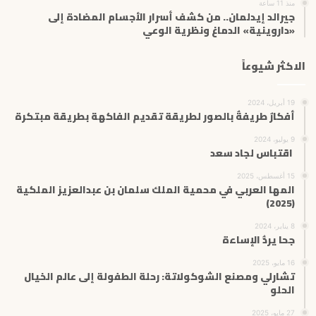
منذ 11 ساعة
جيرالد إيدلمان.. من كشف أسرار الأجسام المضادة إلى
«داروينية» الدماغ ونظرية الوعي
الاكثر شيوعاً
19 أبريل، 2024
أفكارٌ طريفةٌ بالصور لطريقة تقديم الفاكهة بطريقة مبتكرة
9 يوليو، 2024
اقتباس لجاد سعد
15 أغسطس، 2025
المها العربي في محمية الملك سلمان بن عبدالعزيز الملكية
(2025)
8 يناير، 2024
جحا يردُّ الإساءة
16 مايو، 2025
تشارلي ومصنع الشوكولاتة: رحلة الطفولة إلى عالم الخيال
الحلو
27 مايو، 2025