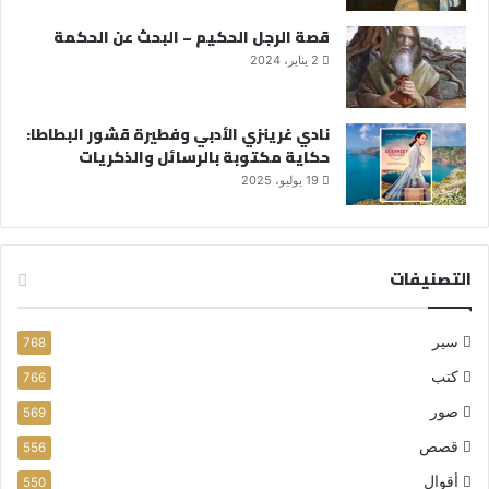
قصة الرجل الحكيم – البحث عن الحكمة
2 يناير، 2024
نادي غرينزي الأدبي وفطيرة قشور البطاطا:
حكاية مكتوبة بالرسائل والذكريات
19 يوليو، 2025
التصنيفات
سير
768
كتب
766
صور
569
قصص
556
أقوال
550