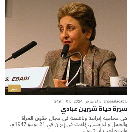
سير
zhooraladab
21 مارس، 2024
0
249
سيرة حياة شيرين عبادي
هي محامية إيرانية وناشطة في مجال حقوق المرأة
والطفل واللاجئين، وُلدت في إيران في 21 يونيو 1947م،
واستطاعت أن تتبوأ…