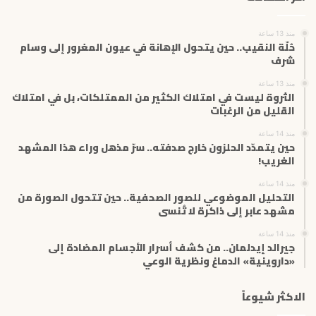
ل
إ
منذ 13 ساعة
ل
حُلّة النقيب.. حين يتحول الإهانة في عيون المغرور إلى وسام
ك
شرف
ت
منذ 13 ساعة
ر
الثروة ليست في امتلاك الكثير من الممتلكات، بل في امتلاك
و
القليل من الرغبات
ن
ي
منذ 14 ساعة
حين يتمدّد الحلزون خارج صدفته.. سرّ مذهل وراء هذا المشهد
الغريب!
منذ 14 ساعة
التحليل الموضوعي للصور الصحفية.. حين تتحول الصورة من
مشهد عابر إلى ذاكرة لا تُنسى
منذ 14 ساعة
جيرالد إيدلمان.. من كشف أسرار الأجسام المضادة إلى
«داروينية» الدماغ ونظرية الوعي
الاكثر شيوعاً