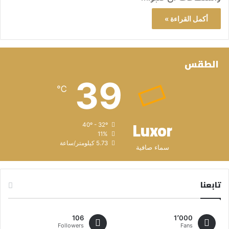
أكمل القراءة »
الطقس
39
℃
Luxor
40º - 32º
11%
5.73 كيلومتر/ساعة
سماء صافية
تابعنا
106
1٬000
Followers
Fans