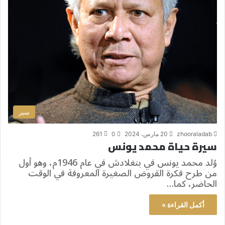
سير
zhooraladab
20 مارس، 2024
0
261
سيرة حياة محمد يونس
وُلد محمد يونس في بنغلادش في عام 1946م، وهو أول
من طرح فكرة القروض الصغيرة المعروفة في الوقت
الحاضر، كما…
أكمل القراءة »