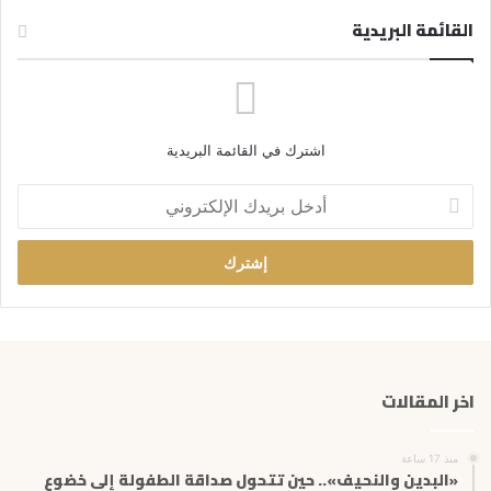
القائمة البريدية
اشترك في القائمة البريدية
أ
د
خ
ل
ب
ر
ي
د
ك
اخر المقالات
ا
ل
إ
منذ 17 ساعة
ل
«البدين والنحيف».. حين تتحول صداقة الطفولة إلى خضوع