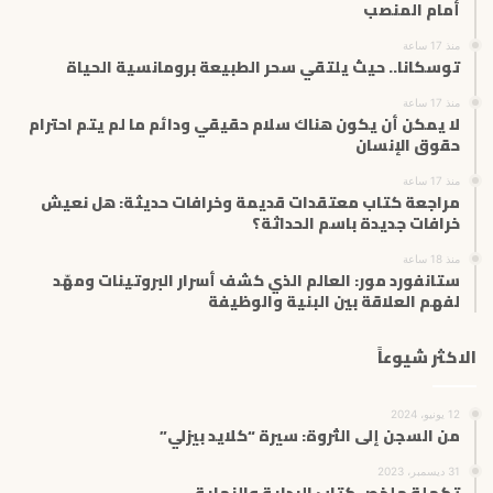
ك
أمام المنصب
ت
منذ 17 ساعة
ر
توسكانا.. حيث يلتقي سحر الطبيعة برومانسية الحياة
و
ن
منذ 17 ساعة
ي
لا يمكن أن يكون هناك سلام حقيقي ودائم ما لم يتم احترام
حقوق الإنسان
منذ 17 ساعة
مراجعة كتاب معتقدات قديمة وخرافات حديثة: هل نعيش
خرافات جديدة باسم الحداثة؟
منذ 18 ساعة
ستانفورد مور: العالم الذي كشف أسرار البروتينات ومهّد
لفهم العلاقة بين البنية والوظيفة
الاكثر شيوعاً
12 يونيو، 2024
من السجن إلى الثروة: سيرة “كلايد بيزلي”
31 ديسمبر، 2023
تكملة ملخص كتاب البداية والنهاية