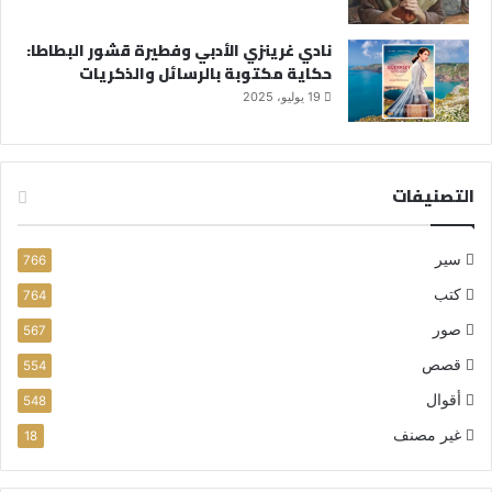
نادي غرينزي الأدبي وفطيرة قشور البطاطا:
حكاية مكتوبة بالرسائل والذكريات
19 يوليو، 2025
التصنيفات
سير
766
كتب
764
صور
567
قصص
554
أقوال
548
غير مصنف
18