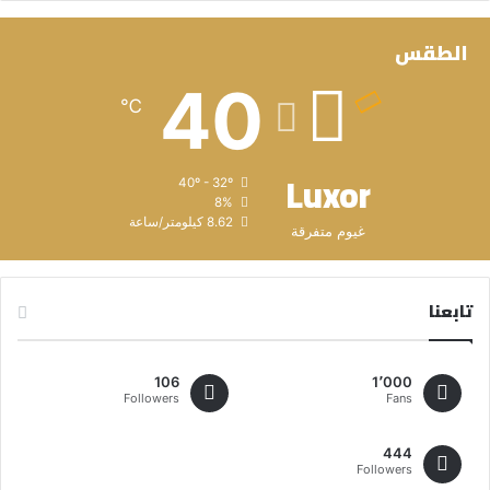
الطقس
40
℃
Luxor
40º - 32º
8%
8.62 كيلومتر/ساعة
غيوم متفرقة
تابعنا
106
1٬000
Followers
Fans
444
Followers