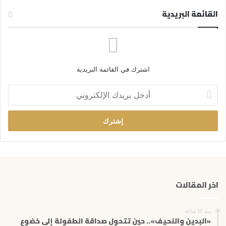
القائمة البريدية
اشترك في القائمة البريدية
أ
د
خ
ل
ب
ر
ي
د
ك
اخر المقالات
ا
ل
إ
منذ 17 ساعة
ل
«البدين والنحيف».. حين تتحول صداقة الطفولة إلى خضوع