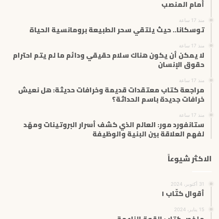
ك
أمام المنصب
ت
منذ 17 ساعة
ر
توسكانا.. حيث يلتقي سحر الطبيعة برومانسية الحياة
و
ن
منذ 17 ساعة
ي
لا يمكن أن يكون هناك سلام حقيقي ودائم ما لم يتم احترام
حقوق الإنسان
منذ 17 ساعة
مراجعة كتاب معتقدات قديمة وخرافات حديثة: هل نعيش
خرافات جديدة باسم الحداثة؟
منذ 17 ساعة
ستانفورد مور: العالم الذي كشف أسرار البروتينات ومهّد
لفهم العلاقة بين البنية والوظيفة
الاكثر شيوعاً
31 أكتوبر، 2024
أقوال كتّاب ١
15 يناير، 2024
ملخص كتاب القوة الناعمة