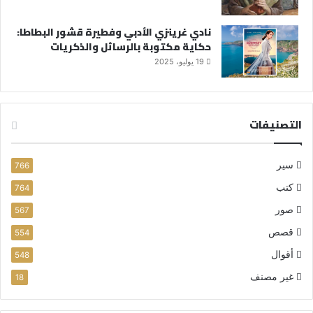
نادي غرينزي الأدبي وفطيرة قشور البطاطا:
حكاية مكتوبة بالرسائل والذكريات
19 يوليو، 2025
التصنيفات
سير
766
كتب
764
صور
567
قصص
554
أقوال
548
غير مصنف
18