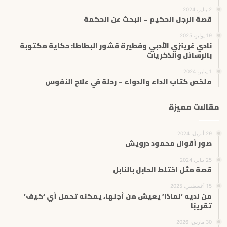
2 يناير، 2024
قصة الرجل الحكيم – البحث عن الحكمة
19 يوليو، 2025
نادي غرينزي الأدبي وفطيرة قشور البطاطا: حكاية مكتوبة
بالرسائل والذكريات
1 يناير، 2024
ملخص كتاب الداء والدواء – رحلة في علاج النفوس
مقالات مميزة
29 أبريل، 2024
صور أقوال محمود درويش
25 يناير، 2024
قصة مثل اختلط الحابل بالنابل
15 أغسطس، 2025
من لديه ‘لماذا’ يعيش من أجلها، يمكنه تحمل أي ‘كيف’
تقريبًا
30 مارس، 2026