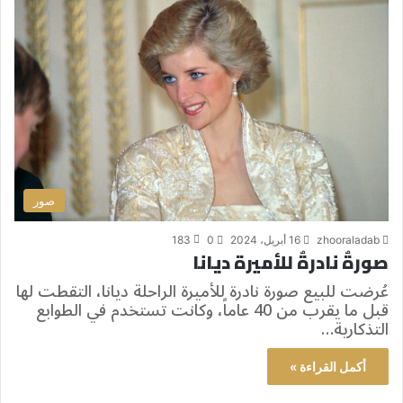
صور
zhooraladab
16 أبريل، 2024
0
183
صورةٌ نادرةٌ للأميرة ديانا
عُرضت للبيع صورة نادرة للأميرة الراحلة ديانا، التقطت لها
قبل ما يقرب من 40 عاماً، وكانت تستخدم في الطوابع
التذكارية…
أكمل القراءة »