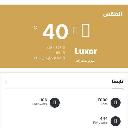
الطقس
40
℃
Luxor
40º - 32º
8%
8.62 كيلومتر/ساعة
غيوم متفرقة
تابعنا
106
1٬000
Followers
Fans
444
Followers