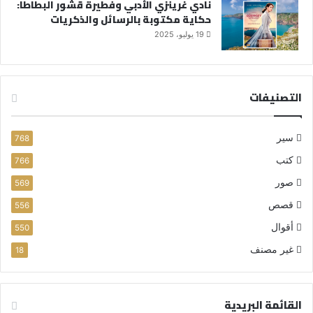
نادي غرينزي الأدبي وفطيرة قشور البطاطا:
حكاية مكتوبة بالرسائل والذكريات
19 يوليو، 2025
التصنيفات
سير
768
كتب
766
صور
569
قصص
556
أقوال
550
غير مصنف
18
القائمة البريدية