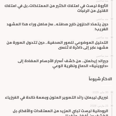
منذ ساعتين
ر
الثروة ليست في امتلاك الكثير من الممتلكات، بل في امتلاك
و
القليل من الرغبات
ن
ي
منذ ساعتين
حين يتمدّد الحلزون خارج صدفته.. سرّ مذهل وراء هذا المشهد
الغريب!
منذ ساعتين
التحليل الموضوعي للصور الصحفية.. حين تتحول الصورة من
مشهد عابر إلى ذاكرة لا تُنسى
منذ ساعتين
جيرالد إيدلمان.. من كشف أسرار الأجسام المضادة إلى
«داروينية» الدماغ ونظرية الوعي
الاكثر شيوعاً
30 مايو، 2025
غبريال ليبمان: رائد التصوير الملون وبصمة خالدة في الفيزياء
25 مارس، 2026
الروحانية ليست تبني المزيد من المعتقدات والأفكار، بل
الكشف عن أفضل ما فينا