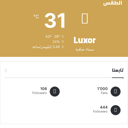
الطقس
31
℃
Luxor
40º - 28º
24%
3.46 كيلومتر/ساعة
سماء صافية
تابعنا
106
1٬000
Followers
Fans
444
Followers