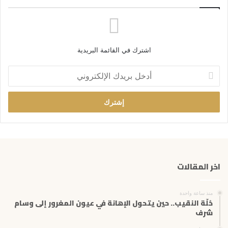
اشترك في القائمة البريدية
أ
د
خ
ل
ب
ر
ي
د
ك
اخر المقالات
ا
ل
إ
منذ ساعة واحدة
ل
حُلّة النقيب.. حين يتحول الإهانة في عيون المغرور إلى وسام
ك
شرف
ت