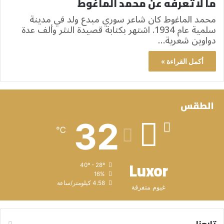
ما لا تعرفه عن محمد الماغوط
محمد الماغوط كان شاعر سوري مبدع ولد في مدينة
سلمية عام 1934. اشتهر بكتابة قصيدة النثر وألف عدة
دواوين شعرية…
أكمل القراءة »
الطقس
32
℃
Luxor
40º - 28º
16%
4.58 كيلومتر/ساعة
غيوم متفرقة
تابعنا