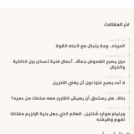
ي
د
ك
اخر المقالات
ا
ل
إ
منذ 53 دقيقة
ل
الحرباء.. وجهٌ يتبدّل مع اتجاه القوة
ك
ت
منذ ساعة واحدة
حين يصبح الغموض جمالًا.. أعمال فنية تسكن بين الذاكرة
ر
والخيال
و
ن
منذ ساعة واحدة
ي
لا أحد يصبح غنيًا دون أن يغني الآخرين
منذ ساعة واحدة
بناة.. هل يستحق أن يعيش القارئ معه ساعات من عمره؟
منذ ساعة واحدة
ويليام هوارد شتاين.. العالم الذي جعل بنية الإنزيم مفتاحًا
لفهم وظيفته