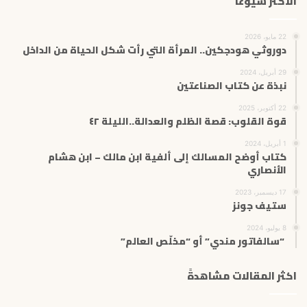
الاكثر شيوعاً
22 مايو، 2026
دوروثي هودجكين.. المرأة التي رأت شكل الحياة من الداخل
29 أبريل، 2024
نبذة عن كتاب الصناعتين
22 أكتوبر، 2025
قوة القلوب: قصة الظلم والعدالة..الليلة ٤٢
1 أبريل، 2024
كتاب أوضح المسالك إلى ألفية ابن مالك – ابن هشام
الأنصاري
17 ديسمبر، 2023
ستيف جونز
8 يوليو، 2024
“سالفاتور مندي” أو “مخلّص العالم”
اكثر المقالات مشاهدةً