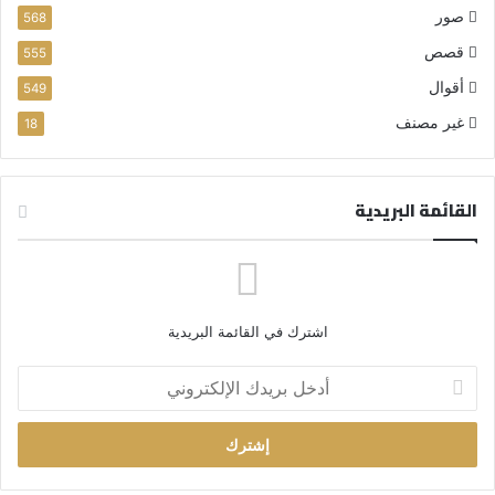
صور
568
قصص
555
أقوال
549
غير مصنف
18
القائمة البريدية
اشترك في القائمة البريدية
أ
د
خ
ل
ب
ر