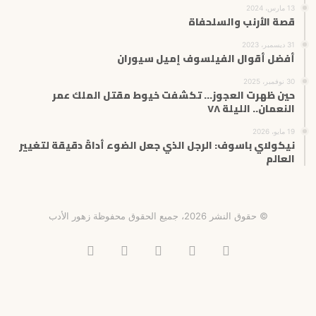
13 مارس، 2024
قصة الأرنب والسلحفاة
31 ديسمبر، 2023
أفضل أقوال الفيلسوف إميل سيوران
30 نوفمبر، 2025
حين ظهرت العجوز… تكشفت خيوط مقتل الملك عمر
النعمان.. الليلة ٧٨
19 مايو، 2026
نيكولاي باسوف: الرجل الذي جعل الضوء أداةً دقيقة لتغيير
العالم
© حقوق النشر 2026، جميع الحقوق محفوظة زهور الأدب
فيسبوك
X
انستقرام
تيلقرام
‫TikTok