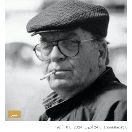
سير
zhooraladab
24 أكتوبر، 2024
0
192