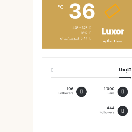
36
℃
Luxor
40º - 32º
16%
5.41 كيلومتر/ساعة
سماء صافية
تابعنا
106
1٬000
Followers
Fans
444
Followers