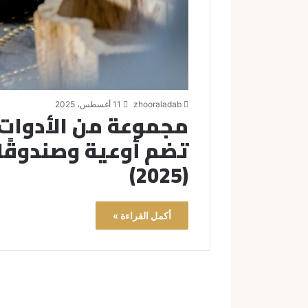
zhooraladab
11 أغسطس، 2025
مجموعة من الأدوات ا
تضم أوعية وصندوقًا ص
(2025)
أكمل القراءة »