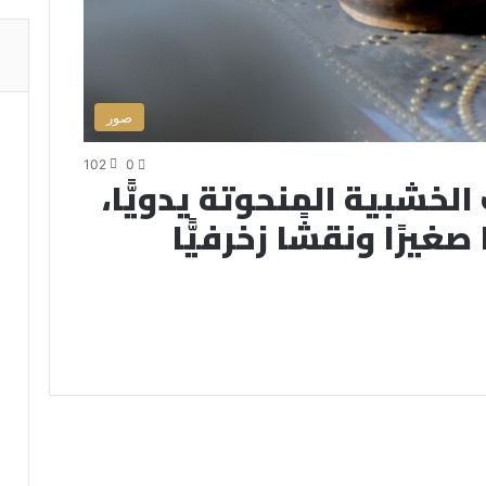
صور
102
0
لخشبية المنحوتة يدويًّا،
غيرًا ونقشًا زخرفيًّا