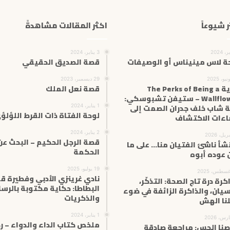
ر شيوعاً
اكثر المقالات مشاهدةً
3 يناير، 2024
ة لاس مينيناس أو الوصيفات
قصة الصديق الحقيقي
29 ديسمبر، 2023
رواية The Perks of Being a
قصة نعل الملك
Wallflower – ستيفن تشبوسكي:
ة شاب خلف جدران الصمت إلى
1 يناير، 2024
لوحة الفتاة ذات القرط اللؤلؤ
ءات الاكتشاف
2 يناير، 2024
قصة الرجل الحكيم – البحث عن
شأ ناشئ الفتيان منا… على ما
الحكمة
 عوده أبوه
19 يوليو، 2025
نادي غرينزي الأدبي وفطيرة ق
اكرة درة تاج الصحة: التذكّر،
البطاطا: حكاية مكتوبة بالرسا
سيان، والذاكرة الزائفة في ضوء
والذكريات
نا الهش
1 يناير، 2024
ملخص كتاب الداء والدواء – ر
صنا الحِس: مراجعة صادقة