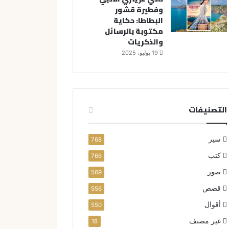
وفطيرة قشور
البطاطا: حكاية
مكتوبة بالرسائل
والذكريات
19 يوليو، 2025
التصنيفات
سير
768
كتب
766
صور
569
قصص
556
أقوال
550
غير مصنف
18