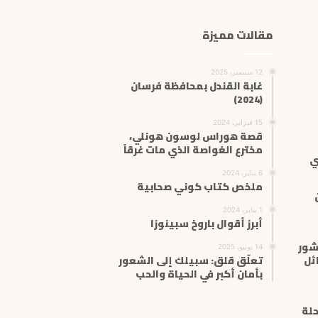
ل
إ
مقالات مميزة
ل
ك
ت
12 سبتمبر، 2025
ر
غابة القندل بمحافظة فرسان
(2024)
و
ن
15 فبراير، 2024
ي
قصة هوراس لوسون هونلي،
مخترع الغواصة الذي مات غرقاً
ي
6 يناير، 2024
ملخص كتاب كوني صحابية
1 يناير، 2024
أبرز أقوال باروخ سبينوزا
شور
14 يونيو، 2025
ئل
تعلّق قلق: سبيلك إلى الشعور
بأمان أكبر في الحياة والحب
حلة