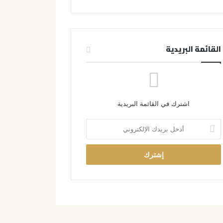
القائمة البريدية
اشترك في القائمة البريدية
أ
د
خ
ل
ب
ر
ي
د
ك
ا