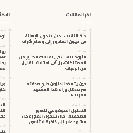
اخر المقالات
الاكث
منذ 11 ساعة
9 يناير، 2024
حُلّة النقيب.. حين يتحول الإهانة
لوح
في عيون المغرور إلى وسام شرف
25 يونيو، 2025
منذ 11 ساعة
الثروة ليست في امتلاك الكثير من
الممتلكات، بل في امتلاك القليل
رحل
من الرغبات
فضا
منذ 11 ساعة
22 أبريل، 2026
حين يتمدّد الحلزون خارج صدفته..
وين
سرّ مذهل وراء هذا المشهد
كان
الغريب!
30 أغسطس، 2025
الذ
منذ 11 ساعة
التحليل الموضوعي للصور
الن
الصحفية.. حين تتحول الصورة من
عقل
مشهد عابر إلى ذاكرة لا تُنسى
19 مارس، 2026
خلا
منذ 12 ساعة