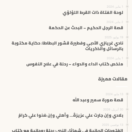
1 يناير، 2024
لوحة الفتاة ذات القرط اللؤلؤي
2 يناير، 2024
قصة الرجل الحكيم – البحث عن الحكمة
19 يوليو، 2025
نادي غرينزي الأدبي وفطيرة قشور البطاطا: حكاية مكتوبة
بالرسائل والذكريات
1 يناير، 2024
ملخص كتاب الداء والدواء – رحلة في علاج النفوس
مقالات مميزة
13 مايو، 2024
قصة صورة سمير وعبد الله
30 أبريل، 2026
بلادي وإن جارت علي عزيزةٌ… وأهلي وإن ضنوا علي كرامُ
13 نوفمبر، 2025
الفتوحات الربانية في شمائل النبي: رحلة روحانية مع كتاب