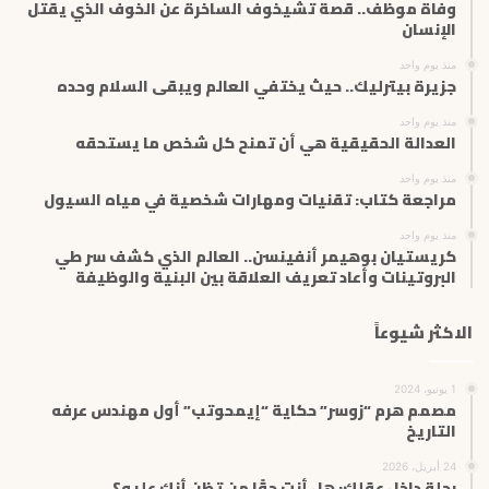
وفاة موظف.. قصة تشيخوف الساخرة عن الخوف الذي يقتل
ك
الإنسان
ت
منذ يوم واحد
ر
جزيرة بيترليك.. حيث يختفي العالم ويبقى السلام وحده
و
ن
منذ يوم واحد
ي
العدالة الحقيقية هي أن تمنح كل شخص ما يستحقه
منذ يوم واحد
مراجعة كتاب: تقنيات ومهارات شخصية في مياه السيول
منذ يوم واحد
كريستيان بوهيمر أنفينسن.. العالم الذي كشف سر طي
البروتينات وأعاد تعريف العلاقة بين البنية والوظيفة
الاكثر شيوعاً
1 يونيو، 2024
مصمم هرم “زوسر” حكاية “إيمحوتب” أول مهندس عرفه
التاريخ
24 أبريل، 2026
رحلة داخل عقلك: هل أنت حقًا من تظن أنك عليه؟