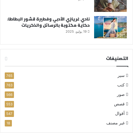
نادي غرينزي الأدبي وفطيرة قشور البطاطا:
حكاية مكتوبة بالرسائل والذكريات
19 يوليو، 2025
التصنيفات
سير
765
كتب
763
صور
566
قصص
553
أقوال
547
غير مصنف
18