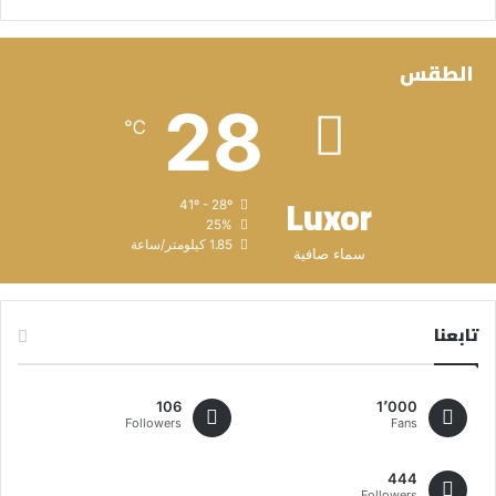
الطقس
28
℃
Luxor
41º - 28º
25%
1.85 كيلومتر/ساعة
سماء صافية
تابعنا
106
1٬000
Followers
Fans
444
Followers