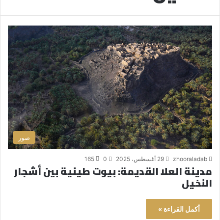
صور
zhooraladab
29 أغسطس، 2025
0
165
مدينة العلا القديمة: بيوت طينية بين أشجار
النخيل
أكمل القراءة »