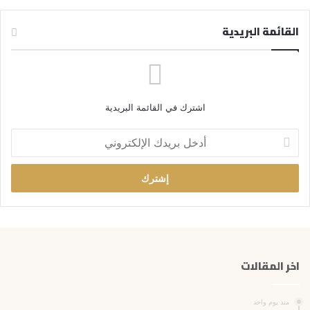
القائمة البريدية
اشترك في القائمة البريدية
أ
د
خ
ل
ب
ر
ي
د
ك
اخر المقالات
ا
ل
إ
منذ يوم واحد
ل