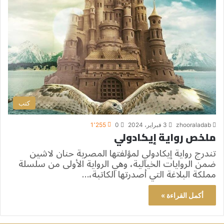
كتب
zhooraladab
3 فبراير، 2024
0
1٬255
ملخص رواية إيكادولي
تندرج رواية إيكادولي لمؤلفتها المصرية حنان لاشين
ضمن الروايات الخيالية، وهي الرواية الأولى من سلسلة
مملكة البلاغة التي أصدرتها الكاتبة،…
أكمل القراءة »