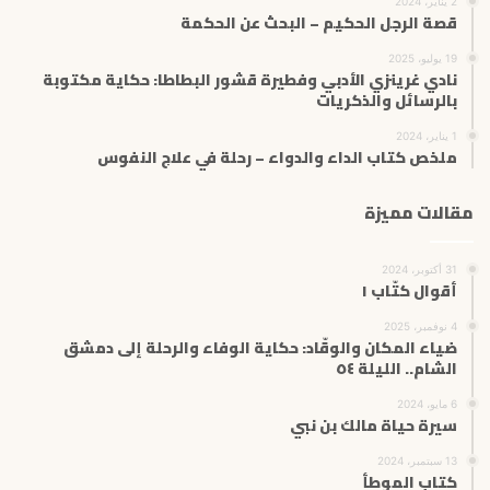
2 يناير، 2024
قصة الرجل الحكيم – البحث عن الحكمة
19 يوليو، 2025
نادي غرينزي الأدبي وفطيرة قشور البطاطا: حكاية مكتوبة
بالرسائل والذكريات
1 يناير، 2024
ملخص كتاب الداء والدواء – رحلة في علاج النفوس
مقالات مميزة
31 أكتوبر، 2024
أقوال كتّاب ١
4 نوفمبر، 2025
ضياء المكان والوقّاد: حكاية الوفاء والرحلة إلى دمشق
الشام.. الليلة ٥٤
6 مايو، 2024
سيرة حياة مالك بن نبي
13 سبتمبر، 2024
كتاب الموطأ