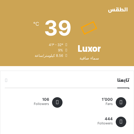
الطقس
39
℃
Luxor
41º - 32º
9%
8.56 كيلومتر/ساعة
سماء صافية
تابعنا
106
1٬000
Followers
Fans
444
Followers