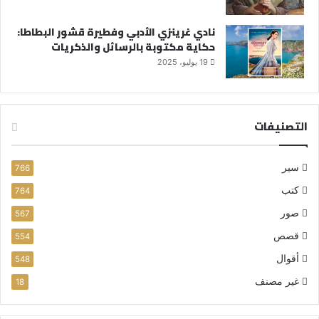
نادي غرينزي الأدبي وفطيرة قشور البطاطا:
حكاية مكتوبة بالرسائل والذكريات
19 يوليو، 2025
التصنيفات
سير
766
كتب
764
صور
567
قصص
554
أقوال
548
غير مصنف
18