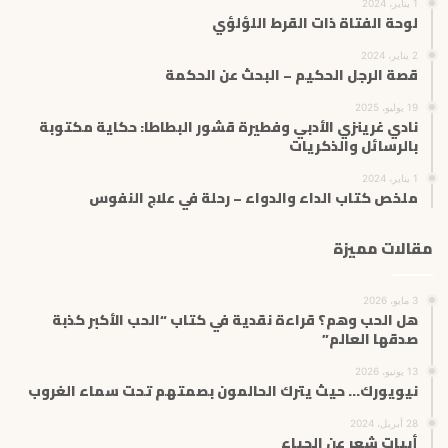
1 يناير، 2024
لوحة الفتاة ذات القرط اللؤلؤي
2 يناير، 2024
قصة الرجل الحكيم – البحث عن الحكمة
19 يوليو، 2025
نادي غرينزي الأدبي وفطيرة قشور البطاطا: حكاية مكتوبة
بالرسائل والذكريات
1 يناير، 2024
ملخص كتاب الداء والدواء – رحلة في علاج النفوس
مقالات مميزة
3 مايو، 2026
هل الحب وهم؟ قراءة نقدية في كتاب “الحب الأكبر كذبة
صدقها العالم”
13 يونيو، 2026
نيويورك… حيث يترك الحالمون بصمتهم تحت سماء الغروب
28 أبريل، 2024
أبيات شعر عن الحياء