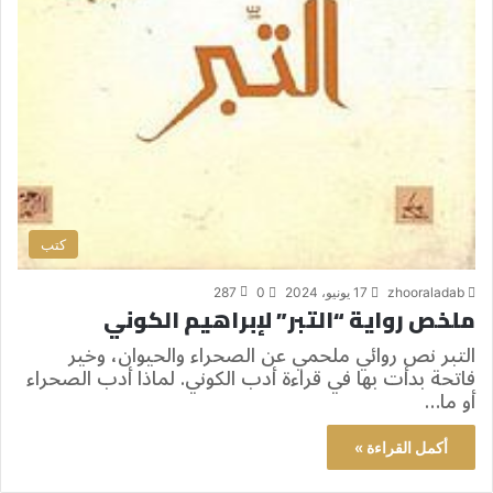
كتب
zhooraladab
17 يونيو، 2024
0
287
ملخص رواية “التبر” لإبراهيم الكوني
التبر نص روائي ملحمي عن الصحراء والحيوان، وخير
فاتحة بدأت بها في قراءة أدب الكوني. لماذا أدب الصحراء
أو ما…
أكمل القراءة »