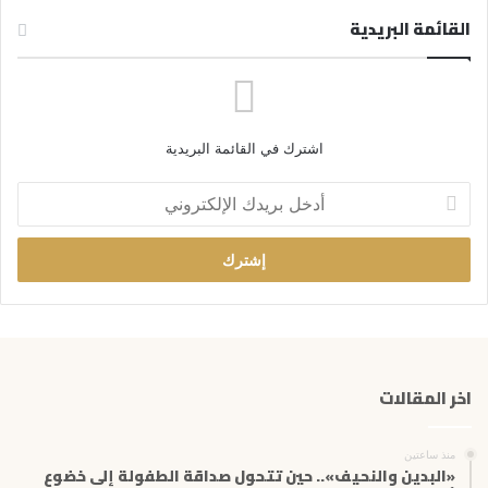
القائمة البريدية
اشترك في القائمة البريدية
أ
د
خ
ل
ب
ر
ي
د
ك
اخر المقالات
ا
ل
إ
منذ ساعتين
ل
«البدين والنحيف».. حين تتحول صداقة الطفولة إلى خضوع