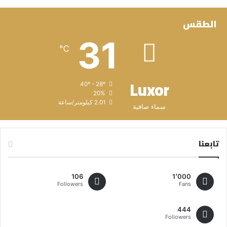
الطقس
31
℃
Luxor
40º - 28º
20%
2.01 كيلومتر/ساعة
سماء صافية
تابعنا
106
1٬000
Followers
Fans
444
Followers