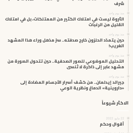
ك
شرف
ت
منذ يوم واحد
ر
الثروة ليست في امتلاك الكثير من الممتلكات، بل في امتلاك
و
القليل من الرغبات
ن
ي
منذ يوم واحد
حين يتمدّد الحلزون خارج صدفته.. سرّ مذهل وراء هذا المشهد
الغريب!
منذ يوم واحد
التحليل الموضوعي للصور الصحفية.. حين تتحول الصورة من
مشهد عابر إلى ذاكرة لا تُنسى
منذ يوم واحد
جيرالد إيدلمان.. من كشف أسرار الأجسام المضادة إلى
«داروينية» الدماغ ونظرية الوعي
الاكثر شيوعاً
22 مايو، 2022
أقوال وحكم