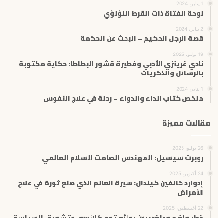
1 يناير، 2024
لوحة الفتاة ذات القرط اللؤلؤي
2 يناير، 2024
قصة الرجل الحكيم – البحث عن الحكمة
19 يوليو، 2025
نادي غرينزي الأدبي وفطيرة قشور البطاطا: حكاية مكتوبة
بالرسائل والذكريات
1 يناير، 2024
ملخص كتاب الداء والدواء – رحلة في علاج النفوس
مقالات مميزة
26 يوليو، 2025
روبرت سيسيل: المهندس الصامت للسلام العالمي
24 أكتوبر، 2025
إدوارد كالفين كيندال: سيرة العالم الذي صنع ثورة في علاج
الأمراض
22 أغسطس، 2025
خطر واضح وحاضر: بين روائع توم كلانسي وتشويق السياسة