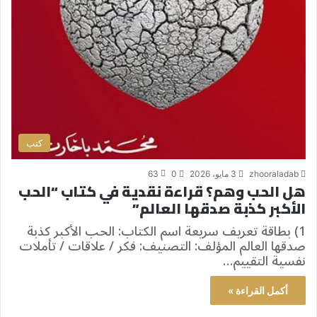
كتب
zhooraladab
3 مايو، 2026
0
63
هل الحب وهم؟ قراءة نقدية في كتاب “الحب
الأكبر كذبة صدقها العالم”
1) بطاقة تعريف سريعة اسم الكتاب: الحب الأكبر كذبة
صدقها العالم المؤلف: التصنيف: فكر / علاقات / تأملات
نفسية التقييم…
أكمل القراءة »