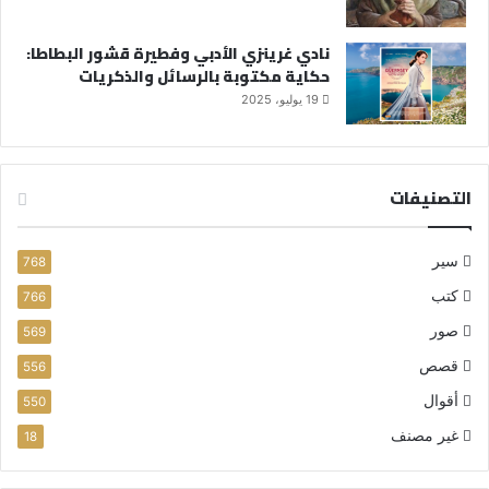
نادي غرينزي الأدبي وفطيرة قشور البطاطا:
حكاية مكتوبة بالرسائل والذكريات
19 يوليو، 2025
التصنيفات
سير
768
كتب
766
صور
569
قصص
556
أقوال
550
غير مصنف
18