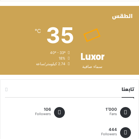
الطقس
35
℃
Luxor
40º - 33º
18%
2.74 كيلومتر/ساعة
سماء صافية
تابعنا
106
1٬000
Followers
Fans
444
Followers