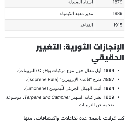
1879
أستاذ الصيدلة
1889
مدير معهد الكيمياء
1915
التقاعد
الإنجازات الثورية: التغيير
الحقيقي
1884
: أول مقال حول تنوع مركبات C₁₀H₁₆ (التربينات).
1887
: طرح “قاعدة الإيزوبرين” (Isoprene Rule).
1894
: أثبت الهيكل الجزيئي للّيمونين (Limonene).
1909
: نشر كتابه الشهير
Terpene und Campher
، موسوعة
ضخمة عن التربينات.
كما عُرفت باسمه عدة تفاعلات واكتشافات، منها: