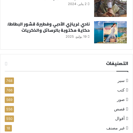
2 يناير، 2024
نادي غرينزي الأدبي وفطيرة قشور البطاطا:
حكاية مكتوبة بالرسائل والذكريات
19 يوليو، 2025
التصنيفات
سير
768
كتب
766
صور
569
قصص
556
أقوال
550
غير مصنف
18