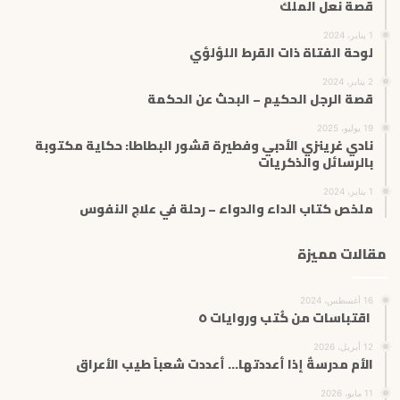
قصة نعل الملك
1 يناير، 2024
لوحة الفتاة ذات القرط اللؤلؤي
2 يناير، 2024
قصة الرجل الحكيم – البحث عن الحكمة
19 يوليو، 2025
نادي غرينزي الأدبي وفطيرة قشور البطاطا: حكاية مكتوبة
بالرسائل والذكريات
1 يناير، 2024
ملخص كتاب الداء والدواء – رحلة في علاج النفوس
مقالات مميزة
16 أغسطس، 2024
اقتباسات من كُتب وروايات ٥
12 أبريل، 2026
الأم مدرسةٌ إذا أعددتها… أعددت شعباً طيب الأعراق
11 مايو، 2026