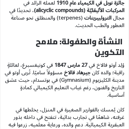
جائزة نوبل في الكيمياء عام 1910
لعمله الرائد في
المركبات الأليقليّة (alicyclic compounds)
، تحديدًا في
مجال
الترولبيرينات
(terpenes) والمنطلق نحو صناعة
العطور والطب الحديث.
النشأة والطفولة: ملامح
التكوين
وُلِد أوتو فالاخ في
27 مارس 1847
في كونيغسبرغ، لعائلةٍ
راقية؛ والده كان
جيرهاد فالاخ
مسؤولاً ساميًا. تُربى أوتو في
مدينة الكليزيوم (Gymnasium) في بوتسدام، حيث عشق
التاريخ والفنون، رغم غياب التعليم الكيميائي كمادةٍ
أساسية.
كان يُمسك بالقوارير الصغيرة في المنزل، يخلطها في
غرفته، شاهمًا في تجارب بدائية، تتفتح في داخله بذور
العبقرية الكيميائية. دعم والده، ورعاية معلميه، زرعوا فيه