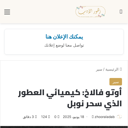
بحث عن
الق
يمكنك الإعلان هنا
تواصل معنا لوضع إعلانك
الرئيسية
/
سير
سير
أوتو فالاخ: كيميائي العطور
الذي سحر نوبل
zhooraladab
أ
18 يونيو، 2025
0
124
3 دقائق
ر