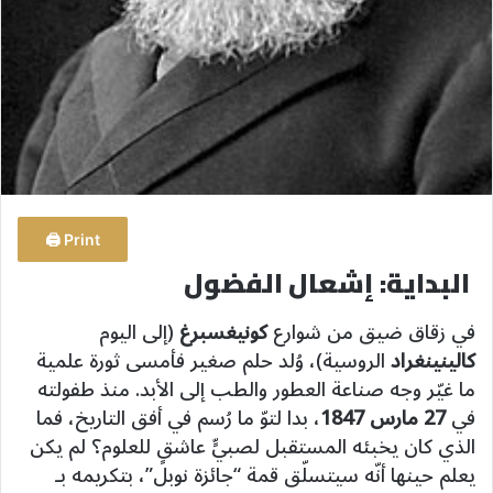
Print 🖨
البداية: إشعال الفضول
في زقاق ضيق من شوارع
كونيغسبرغ
(إلى اليوم
كالينينغراد
الروسية)، وُلد حلم صغير فأمسى ثورة علمية
ما غيّر وجه صناعة العطور والطب إلى الأبد. منذ طفولته
في
27 مارس 1847
، بدا لتوّ ما رُسم في أفق التاريخ، فما
الذي كان يخبئه المستقبل لصبيٍّ عاشقٍ للعلوم؟ لم يكن
يعلم حينها أنّه سيتسلّق قمة “جائزة نوبل”، بتكريمه بـ