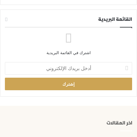
القائمة البريدية
اشترك في القائمة البريدية
أ
د
خ
ل
ب
ر
ي
د
ك
اخر المقالات
ا
ل
إ