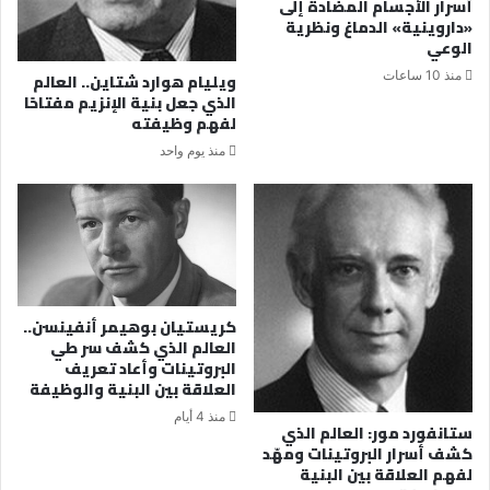
أسرار الأجسام المضادة إلى
«داروينية» الدماغ ونظرية
الوعي
منذ 10 ساعات
ويليام هوارد شتاين.. العالم
الذي جعل بنية الإنزيم مفتاحًا
لفهم وظيفته
منذ يوم واحد
كريستيان بوهيمر أنفينسن..
العالم الذي كشف سر طي
البروتينات وأعاد تعريف
العلاقة بين البنية والوظيفة
منذ 4 أيام
ستانفورد مور: العالم الذي
كشف أسرار البروتينات ومهّد
لفهم العلاقة بين البنية