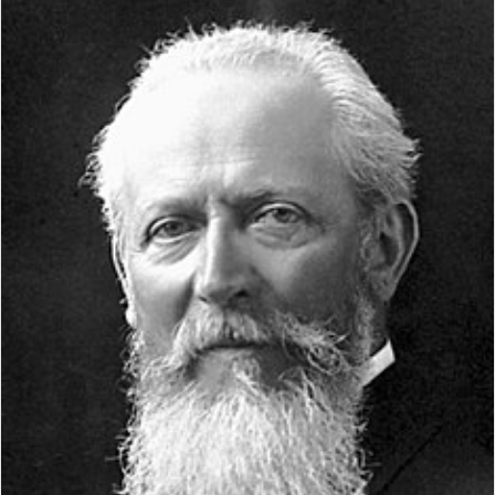
س
ل
ب
ر
ي
د
ا
إ
ل
ك
ت
ر
و
ن
ي
ا