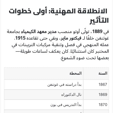
الانطلاقة المهنية: أولى خطوات
التأثير
في
1889
، تولّى أوتو منصب
مدير معهد الكيمياء
بجامعة
غوتنغن خلفًا لـ
فيكتور ماير
، وبقي حتى تقاعده
1915
.
عمله المنهجي في فصل وتنقية مركبات التربينات في
المختبر كان استثنائيًا. كان يعكف لساعات طويلة—
بعضها تحت ضوء الشموع.
السنة
المحطة
1867
بدأ دراسته في غوتنغن
1869
نال الدكتوراه
1870
بدأ التدريس في بون