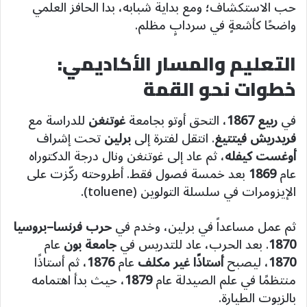
حب الاستكشاف؛ ومع بداية شبابه، بدا الحافز العلمي
واضحًا كأشعةٍ في سردابٍ مظلم.
التعليم والمسار الأكاديمي:
خطوات نحو القمة
في
ربيع 1867
، التحق أوتو بجامعة
غوتنغن
للدراسة مع
فريدريش فيتتيغ
. انتقل لفترة إلى
برلين
تحت إشراف
أوغست كيفله
، ثم عاد إلى غوتنغن ونال درجة الدكتوراه
عام
1869
بعد خمسة فصول فقط. أطروحته ركّزت على
الإيزومرات في سلسلة التولوين (toluene).
ثم عمل مساعداً في برلين، وخدم في
حرب فرنسا–بروسيا
1870
. بعد الحرب، عاد للتدريس في
جامعة بون
عام
1870
، ليصبح
أستاذًا غير مكلف
عام
1876
، ثم أستاذًا
منتظمًا في علم الصيدلة عام
1879
، حيث بدأ اهتمامه
بالزيوت الطيارة.