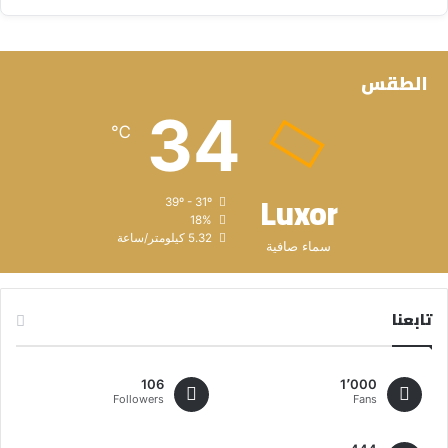
الطقس
34
℃
Luxor
39º - 31º
18%
5.32 كيلومتر/ساعة
سماء صافية
تابعنا
106
1٬000
Followers
Fans