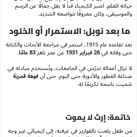
حياته للعلم. اعتبر الكيمياء فناً لا يقل جمالًا عن الرسم
والموسيقى، وكان معروفًا بتواضعه الشديد.
ما بعد نوبل: الاستمرار أو الخلود
بعد تقاعده عام 1915، استمر في مراجعة الأبحاث والكتابة
حتى وفاته في
26 فبراير 1931
عن عمر ناهز
83 عامًا
.
لا تزال أعماله تدرّس في الجامعات، وتُستخدم مبادئه في
صناعة العطور والأدوية حتى اليوم. حتى أن
فوهة قمرية
سُميت باسمه تكريمًا له.
خاتمة: إرث لا يموت
من طفل يلعب بالقوارير في غرفته، إلى كيميائي غير وجه