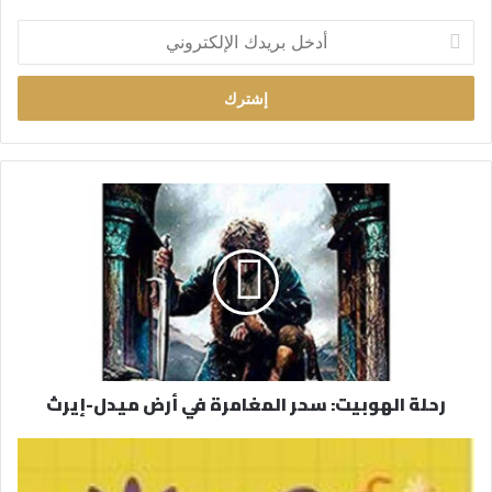
أ
د
خ
ل
ب
ر
ي
د
ك
ا
ل
إ
ل
ك
ت
ر
رحلة الهوبيت: سحر المغامرة في أرض ميدل-إيرث
و
ن
ي