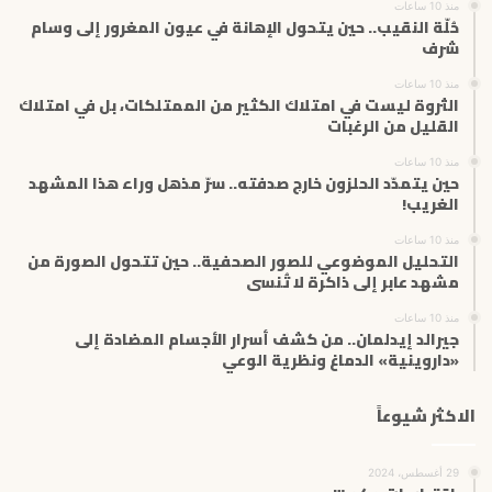
منذ 10 ساعات
ل
حُلّة النقيب.. حين يتحول الإهانة في عيون المغرور إلى وسام
ك
شرف
ت
منذ 10 ساعات
ر
الثروة ليست في امتلاك الكثير من الممتلكات، بل في امتلاك
و
القليل من الرغبات
ن
ي
منذ 10 ساعات
حين يتمدّد الحلزون خارج صدفته.. سرّ مذهل وراء هذا المشهد
الغريب!
منذ 10 ساعات
التحليل الموضوعي للصور الصحفية.. حين تتحول الصورة من
مشهد عابر إلى ذاكرة لا تُنسى
منذ 10 ساعات
جيرالد إيدلمان.. من كشف أسرار الأجسام المضادة إلى
«داروينية» الدماغ ونظرية الوعي
الاكثر شيوعاً
29 أغسطس، 2024