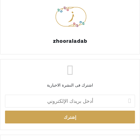
zhooraladab
اشترك فى النشرة الاخبارية
أ
د
خ
ل
ب
ر
ي