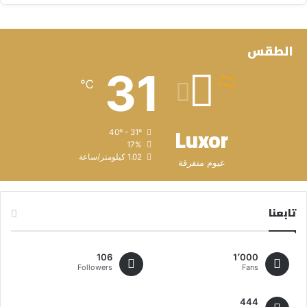
الطقس
31
℃
Luxor
40º - 31º
17%
1.02 كيلومتر/ساعة
غيوم متفرقة
تابعنا
106
1٬000
Followers
Fans
444