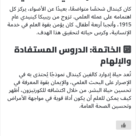
كان كيندال شخصًا متواضعًا، بعيدًا عن الأضواء، يركز كل
اهتمامه على عمله العلمي. تزوج من ريبيكا كينيدي عام
1915، وأنجبا أربعة أطفال. كان يؤمن بقوة العلم في خدمة
الإنسانية، وكرس حياته لتحقيق هذا الهدف.
🔟 الخاتمة: الدروس المستفادة
والإلهام
تُعد حياة إدوارد كالفين كيندال نموذجًا يُحتذى به في
الإصرار على البحث العلمي، والإيمان بقوة المعرفة في
تحسين حياة البشر. من خلال اكتشافه للكورتيزون، أظهر
كيف يمكن للعلم أن يكون أداة قوية في مواجهة الأمراض
وتحسين الصحة العامة.