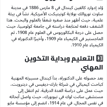
وُلد إدوارد كالفين كيندال في 8 مارس 1886 في مدينة
ساوث نوروالك بولاية كونيتيكت الأمريكية. نشأ في بيئة
علمية، حيث أظهر منذ صغره شغفًا بالعلوم والبحث. هذا
الشغف دفعه لمتابعة دراسته في جامعة كولومبيا، حيث
حصل على درجة البكالوريوس في العلوم عام 1908، ثم
الماجستير في الكيمياء عام 1909، وأخيرًا الدكتوراه في
الكيمياء عام 1910.
3️⃣ التعليم وبداية التكوين
المهني
بعد حصوله على الدكتوراه، بدأ كيندال مسيرته المهنية
كباحث كيميائي في شركة بارك-ديفيس في ديترويت،
حيث عمل على دراسة الغدة الدرقية. ثم انتقل إلى
مستشفى سانت لوك في نيويورك، حيث واصل أبحاثه
في نفس المجال. في عام 1914، انضم إلى مؤسسة مايو