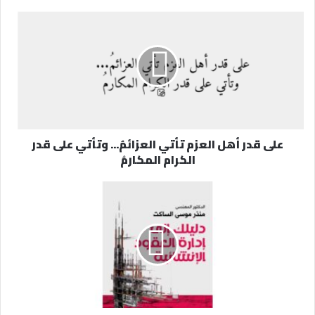
د
ك
ا
ل
إ
ل
ك
ت
ر
على قدر أهل العزم تأتي العزائمُ... وتأتي على قدر
و
الكرام المكارمُ
ن
ي