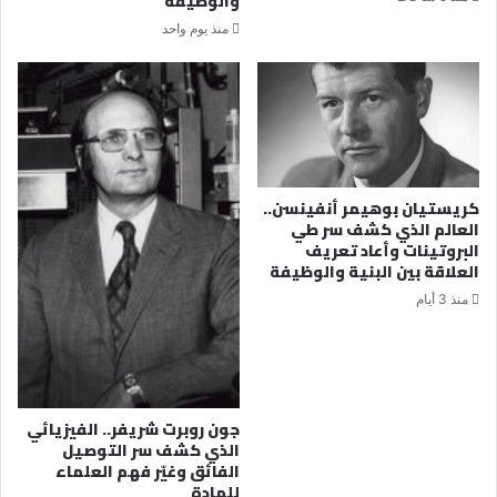
والوظيفة
منذ يوم واحد
كريستيان بوهيمر أنفينسن..
العالم الذي كشف سر طي
البروتينات وأعاد تعريف
العلاقة بين البنية والوظيفة
منذ 3 أيام
جون روبرت شريفر.. الفيزيائي
الذي كشف سر التوصيل
الفائق وغيّر فهم العلماء
للمادة