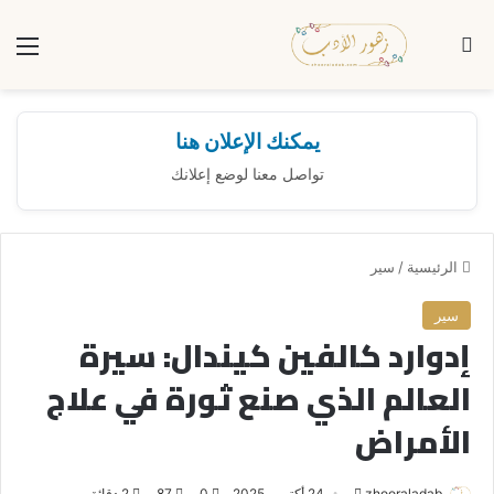
بحث عن
الق
يمكنك الإعلان هنا
تواصل معنا لوضع إعلانك
الرئيسية
/
سير
سير
إدوارد كالفين كيندال: سيرة
العالم الذي صنع ثورة في علاج
الأمراض
zhooraladab
أ
24 أكتوبر، 2025
0
87
2 دقائق