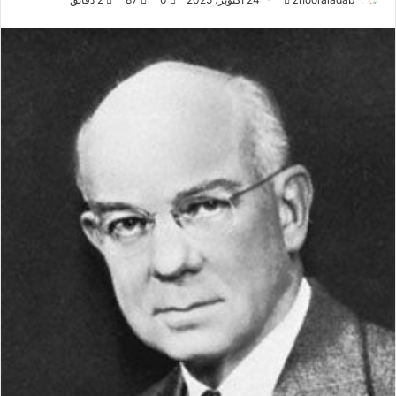
ر
س
ل
ب
ر
ي
د
ا
إ
ل
ك
ت
ر
و
ن
ي
ا