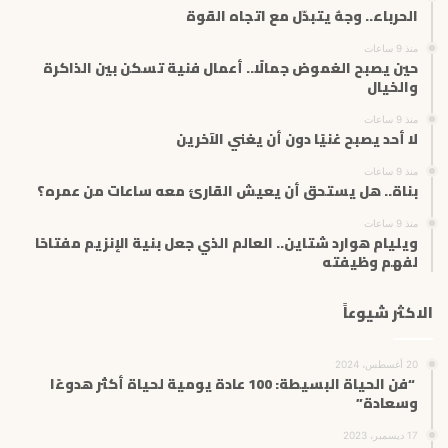
ل
الحرباء.. وجهٌ يتبدّل مع اتجاه القوة
ك
ت
منذ 9 ساعات
حين يصبح الغموض جمالًا.. أعمال فنية تسكن بين الذاكرة
ر
والخيال
و
ن
منذ 9 ساعات
ي
لا أحد يصبح غنيًا دون أن يغني الآخرين
منذ 9 ساعات
بناة.. هل يستحق أن يعيش القارئ معه ساعات من عمره؟
منذ 9 ساعات
ويليام هوارد شتاين.. العالم الذي جعل بنية الإنزيم مفتاحًا
لفهم وظيفته
الاكثر شيوعاً
20 أغسطس، 2024
“فن الحياة البسيطة: 100 عادة يومية لحياة أكثر هدوءًا
وسعادة”
17 ديسمبر، 2023