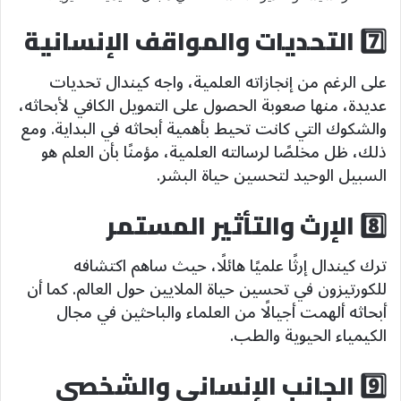
7️⃣ التحديات والمواقف الإنسانية
على الرغم من إنجازاته العلمية، واجه كيندال تحديات
عديدة، منها صعوبة الحصول على التمويل الكافي لأبحاثه،
والشكوك التي كانت تحيط بأهمية أبحاثه في البداية. ومع
ذلك، ظل مخلصًا لرسالته العلمية، مؤمنًا بأن العلم هو
السبيل الوحيد لتحسين حياة البشر.
8️⃣ الإرث والتأثير المستمر
ترك كيندال إرثًا علميًا هائلًا، حيث ساهم اكتشافه
للكورتيزون في تحسين حياة الملايين حول العالم. كما أن
أبحاثه ألهمت أجيالًا من العلماء والباحثين في مجال
الكيمياء الحيوية والطب.
9️⃣ الجانب الإنساني والشخصي