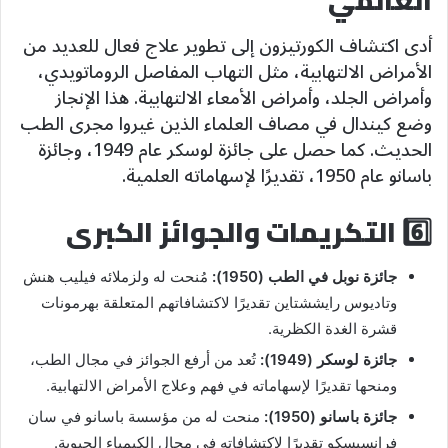
العالمي
أدى اكتشاف الكورتيزون إلى تطوير علاج فعال للعديد من
الأمراض الالتهابية، مثل التهاب المفاصل الروماتويدي،
وأمراض الجلد، وأمراض الأمعاء الالتهابية. هذا الإنجاز
وضع كيندال في مصاف العلماء الذين غيروا مجرى الطب
الحديث. كما حصل على جائزة لوسكر عام 1949، وجائزة
باسانو عام 1950، تقديرًا لإسهاماته العلمية.
6️⃣ التكريمات والجوائز الكبرى
جائزة نوبل في الطب (1950):
مُنحت له ولزملائه فيليب هنش
وتاديوس رايششتاين تقديرًا لاكتشافاتهم المتعلقة بهرمونات
قشرة الغدة الكظرية.
جائزة لوسكر (1949):
تُعد من أرفع الجوائز في مجال الطب،
ومنحها تقديرًا لإسهاماته في فهم وعلاج الأمراض الالتهابية.
جائزة باسانو (1950):
منحت له من مؤسسة باسانو في سان
فرانسيسكو تقديرًا لاكتشافاته في مجال الكيمياء الحيوية.