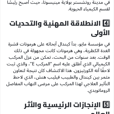
في مدينة روتشستر بولاية مينيسوتا، حيث أصبح رئيسًا
لقسم الكيمياء الحيوية.
4️⃣ الانطلاقة المهنية والتحديات
الأولى
في مؤسسة مايو، بدأ كيندال أبحاثه على هرمونات قشرة
الغدة الكظرية، وهي هرمونات كانت مجهولة في ذلك
الوقت. بعد سنوات من البحث، تمكن من عزل المركب
الكيميائي الذي أطلق عليه اسم “المركب E”، والذي ثبت
لاحقًا أنه الكورتيزون. هذا الاكتشاف كان نتيجة لتعاون
مثمر بين كيندال والطبيب فيليب هنش، الذي لاحظ
التأثير العلاجي لهذا المركب على مرضى التهاب المفاصل
الروماتويدي.
5️⃣ الإنجازات الرئيسية والأثر