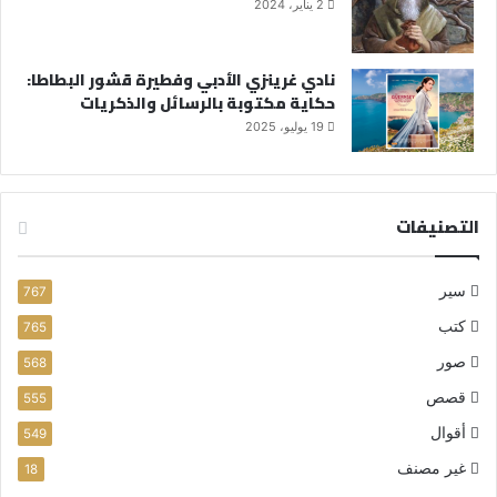
2 يناير، 2024
نادي غرينزي الأدبي وفطيرة قشور البطاطا:
حكاية مكتوبة بالرسائل والذكريات
19 يوليو، 2025
التصنيفات
سير
767
كتب
765
صور
568
قصص
555
أقوال
549
غير مصنف
18