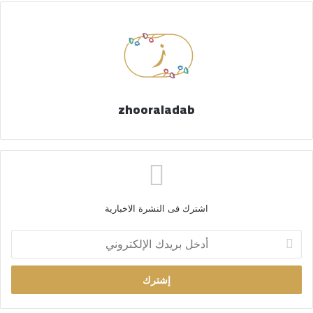
zhooraladab
اشترك فى النشرة الاخبارية
أ
د
خ
ل
ب
ر