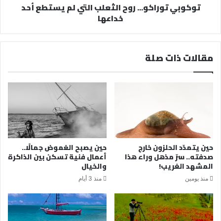
توكوبي توراكو... روح الثعلب التي لم يستطع أحد
خداعها
مقالات ذات صلة
حين يتمدّد الحلزون خارج
حين يصبح الغموض جمالًا..
صدفته.. سرّ مذهل وراء هذا
أعمال فنية تسكن بين الذاكرة
المشهد الغريب!
والخيال
منذ يومين
منذ 3 أيام