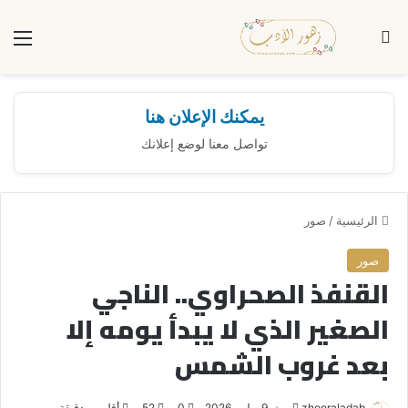
بحث عن
الق
يمكنك الإعلان هنا
تواصل معنا لوضع إعلانك
الرئيسية
/
صور
صور
القنفذ الصحراوي.. الناجي
الصغير الذي لا يبدأ يومه إلا
بعد غروب الشمس
zhooraladab
أ
9 يوليو، 2026
0
52
أقل من دقيقة