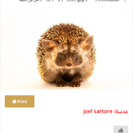
ر
س
ل
ب
ر
ي
د
ا
إ
ل
ك
ت
ر
و
Print 🖨
ن
عدسة: joel sartore
ي
ا