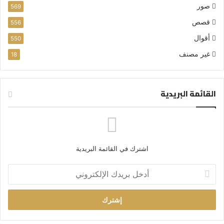
صور
569
قصص
556
أقوال
550
غير مصنف
18
القائمة البريدية
اشترك في القائمة البريدية
أ
د
خ
ل
ب
ر