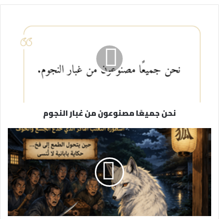
ي
د
ك
ا
ل
إ
ل
ك
ت
ر
نحن جميعًا مصنوعون من غبار النجوم
و
ن
ي