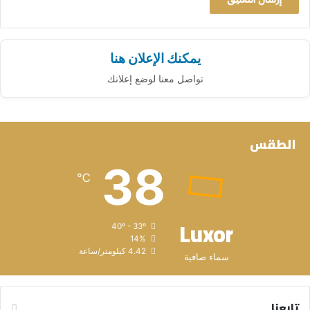
يمكنك الإعلان هنا
تواصل معنا لوضع إعلانك
الطقس
38
℃
Luxor
40º - 33º
14%
4.42 كيلومتر/ساعة
سماء صافية
تابعنا