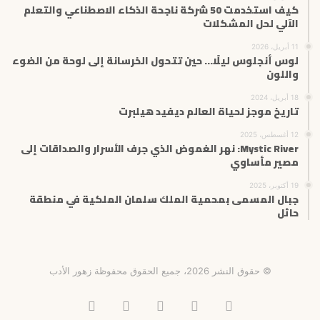
كيف استخدمت 50 شركة ناجحة الذكاء الاصطناعي والتعلم
الآلي لحل المشكلات
11 أبريل، 2026
لوس أنجلوس ليلًا… حين تتحول الخرسانة إلى لوحة من الضوء
واللون
18 أبريل، 2024
تاريخ موجز لحياة العالم ديفيد هيلبرت
12 أغسطس، 2025
Mystic River: نهر الغموض الذي جرف الأسرار والصداقات إلى
مصير مأساوي
19 أكتوبر، 2025
جبال المسمى بمحمية الملك سلمان الملكية في منطقة
حائل
© حقوق النشر 2026، جميع الحقوق محفوظة زهور الأدب
فيسبوك
X
انستقرام
تيلقرام
‫TikTok