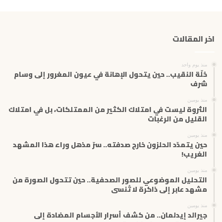
ي
د
ك
اخر المقالات
ا
ل
إ
منذ يوم واحد
ل
حُلّة النقيب.. حين يتحول الإهانة في عيون المغرور إلى وسام
ك
شرف
ت
منذ يومين
ر
الثروة ليست في امتلاك الكثير من الممتلكات، بل في امتلاك
و
القليل من الرغبات
ن
ي
منذ يومين
حين يتمدّد الحلزون خارج صدفته.. سرّ مذهل وراء هذا المشهد
الغريب!
منذ يومين
التحليل الموضوعي للصور الصحفية.. حين تتحول الصورة من
مشهد عابر إلى ذاكرة لا تُنسى
منذ يومين
جيرالد إيدلمان.. من كشف أسرار الأجسام المضادة إلى