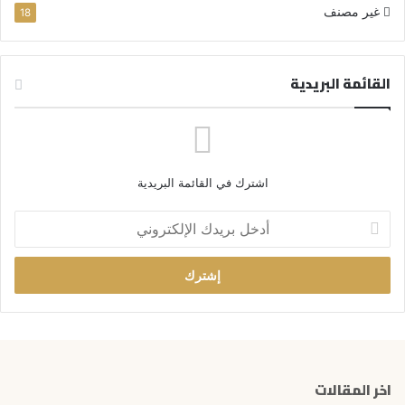
غير مصنف
18
القائمة البريدية
اشترك في القائمة البريدية
أ
د
خ
ل
ب
ر
ي
د
ك
اخر المقالات
ا