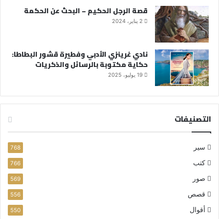
قصة الرجل الحكيم – البحث عن الحكمة
2 يناير، 2024
نادي غرينزي الأدبي وفطيرة قشور البطاطا:
حكاية مكتوبة بالرسائل والذكريات
19 يوليو، 2025
التصنيفات
سير
768
كتب
766
صور
569
قصص
556
أقوال
550