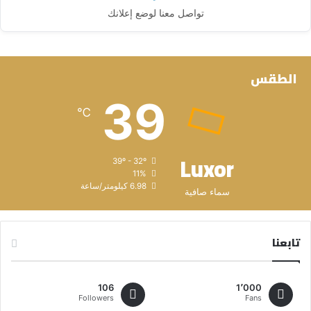
تواصل معنا لوضع إعلانك
الطقس
39
℃
Luxor
39º - 32º
11%
6.98 كيلومتر/ساعة
سماء صافية
تابعنا
106
1٬000
Followers
Fans