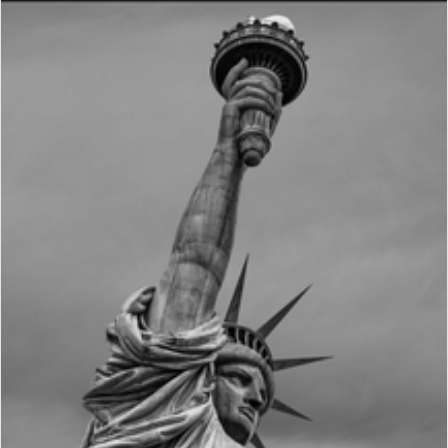
س
ل
ب
ر
ي
د
ا
إ
ل
ك
ت
ر
و
ن
ي
ا