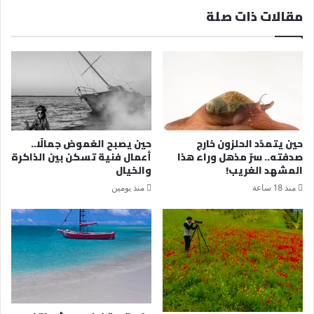
مقالات ذات صلة
حين يتمدّد الحلزون خارج
حين يصبح الغموض جمالًا..
صدفته.. سرّ مذهل وراء هذا
أعمال فنية تسكن بين الذاكرة
المشهد الغريب!
والخيال
منذ 18 ساعة
منذ يومين