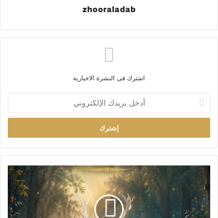
zhooraladab
اشترك فى النشرة الاخبارية
أ
د
خ
ل
ب
ر
ي
د
ك
ا
ل
إ