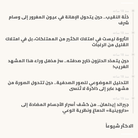
ل
إ
منذ 18 ساعة
ل
حُلّة النقيب.. حين يتحول الإهانة في عيون المغرور إلى وسام
ك
شرف
ت
منذ 18 ساعة
ر
الثروة ليست في امتلاك الكثير من الممتلكات، بل في امتلاك
و
القليل من الرغبات
ن
ي
منذ 18 ساعة
حين يتمدّد الحلزون خارج صدفته.. سرّ مذهل وراء هذا المشهد
الغريب!
منذ 18 ساعة
التحليل الموضوعي للصور الصحفية.. حين تتحول الصورة من
مشهد عابر إلى ذاكرة لا تُنسى
منذ 19 ساعة
جيرالد إيدلمان.. من كشف أسرار الأجسام المضادة إلى
«داروينية» الدماغ ونظرية الوعي
الاكثر شيوعاً