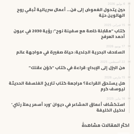
6 يوليو، 2026
حين يتحول الغموض إلى فن… أعمال سريالية تُبقي روح
الهالوين حيّة
15 فبراير، 2025
كتاب “مقابلة خاصة مع سفينة نوح”: رؤية 2030 في عيون
أحمد العرفج
17 يونيو، 2026
السلاحف البحرية الجلدية: حياة صغيرة في مواجهة عالم
22 أغسطس، 2025
من البزل إلى الإبداع: قراءة في كتاب “كوّن عقلك”
15 مارس، 2026
هل يستحق القراءة؟ مراجعة كتاب تاريخ الفلسفة الحديثة
ليوسف كرم
16 يناير، 2025
استكشاف أعماق المشاعر في ديوان ‘ورد أسمر يملأ رئتي’
لدخيل الخليفة
اكثر المقالات مشاهدةً