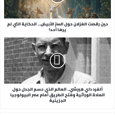
ل
ك
ت
ر
حين رقصت الغزلان حول السرّ الأبيض... الحكاية التي لم
و
يرها أحد!
ن
ي
ألفرد داي هيرشي.. العالم الذي حسم الجدل حول
المادة الوراثية وفتح الطريق أمام عصر البيولوجيا
الجزيئية