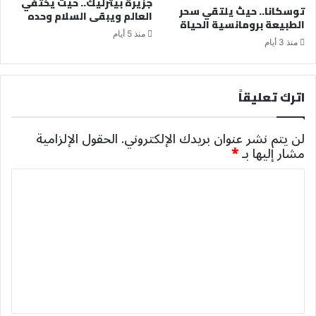
جزيرة بيترليك.. حيث يختفي
توسكانا.. حيث يلتقي سحر
العالم ويبقى السلام وحده
الطبيعة برومانسية الحياة
منذ 5 أيام
منذ 3 أيام
اترك تعليقاً
لن يتم نشر عنوان بريدك الإلكتروني.
الحقول الإلزامية
مشار إليها بـ
*
ا
ل
ت
ع
ل
ي
ق