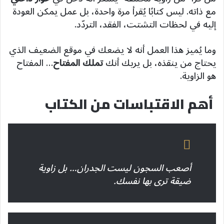
مع ذاته. ليس كتابًا يُقرأ مرة واحدة، بل عمل يمكن العودة
إليه في لحظات التشتت، الفقد، التردّد.
وما يُميز هذا العمل أنه لا يضعك في موقع الضعيف الذي
يحتاج من ينقذه، بل يريك أنك
تملك المفتاح
… المفتاح
هو الزاوية.
أهم الاقتباسات من الكتاب
أصعب السجون ليست الجدران… بل زاوية
ضيقة ترى بها نفسك.