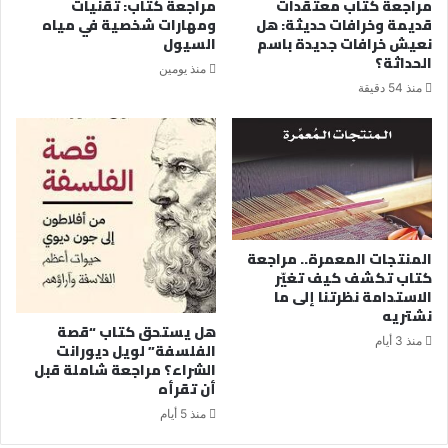
مراجعة كتاب معتقدات
مراجعة كتاب: تقنيات
قديمة وخرافات حديثة: هل
ومهارات شخصية في مياه
نعيش خرافات جديدة باسم
السيول
الحداثة؟
منذ يومين
منذ 54 دقيقة
المنتجات المعمرة.. مراجعة
كتاب تكشف كيف تغيّر
الاستدامة نظرتنا إلى ما
نشتريه
هل يستحق كتاب “قصة
منذ 3 أيام
الفلسفة” لويل ديورانت
الشراء؟ مراجعة شاملة قبل
أن تقرأه
منذ 5 أيام