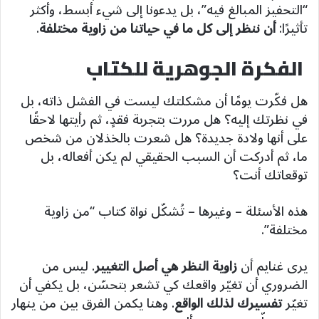
“التحفيز المبالغ فيه”، بل يدعونا إلى شيء أبسط، وأكثر
تأثيرًا:
أن ننظر إلى كل ما في حياتنا من زاوية مختلفة
.
الفكرة الجوهرية للكتاب
هل فكّرت يومًا أن مشكلتك ليست في الفشل ذاته، بل
في نظرتك إليه؟ هل مررت بتجربة فقدٍ، ثم رأيتها لاحقًا
على أنها ولادة جديدة؟ هل شعرت بالخذلان من شخص
ما، ثم أدركت أن السبب الحقيقي لم يكن أفعاله، بل
توقعاتك أنت؟
هذه الأسئلة – وغيرها – تُشكّل نواة كتاب “من زاوية
مختلفة”.
يرى غنايم أن
زاوية النظر هي أصل التغيير
. ليس من
الضروري أن تغيّر واقعك كي تشعر بتحسّن، بل يكفي أن
تغيّر
تفسيرك لذلك الواقع
. وهنا يكمن الفرق بين من ينهار