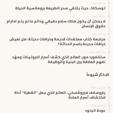
منذ 44 دقيقة
ر
توسكانا.. حيث يلتقي سحر الطبيعة برومانسية الحياة
و
ن
منذ 48 دقيقة
ي
لا يمكن أن يكون هناك سلام حقيقي ودائم ما لم يتم احترام
حقوق الإنسان
منذ 54 دقيقة
مراجعة كتاب معتقدات قديمة وخرافات حديثة: هل نعيش
خرافات جديدة باسم الحداثة؟
منذ ساعة واحدة
ستانفورد مور: العالم الذي كشف أسرار البروتينات ومهّد
لفهم العلاقة بين البنية والوظيفة
الاكثر شيوعاً
8 أبريل، 2026
ياروسلاف هيروفْسكي: العالم الذي جعل “القطرة” أداة
لاكتشاف أسرار المادة
21 مايو، 2024
عودة الجنود