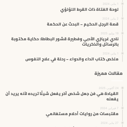
1 يناير، 2024
لوحة الفتاة ذات القرط اللؤلؤي
2 يناير، 2024
قصة الرجل الحكيم – البحث عن الحكمة
19 يوليو، 2025
نادي غرينزي الأدبي وفطيرة قشور البطاطا: حكاية مكتوبة
بالرسائل والذكريات
1 يناير، 2024
ملخص كتاب الداء والدواء – رحلة في علاج النفوس
مقالات مميزة
24 أكتوبر، 2025
القيادة هي فن جعل شخص آخر يفعل شيئًا تريده لأنه يريد أن
يفعله
7 فبراير، 2024
مقتبسات من روايات أحلام مستغانمي
27 يناير، 2024