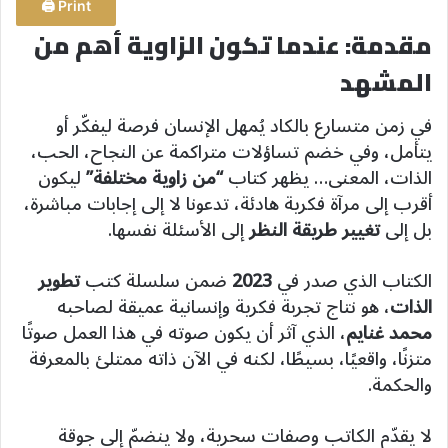
Print 🖨
مقدمة: عندما تكون الزاوية أهم من
المشهد
في زمن متسارع بالكاد يُمهل الإنسان فرصة ليفكّر أو
يتأمل، وفي خضم تساؤلات متراكمة عن النجاح، الحب،
الذات، المعنى… يظهر كتاب
“من زاوية مختلفة”
ليكون
أقرب إلى مرآة فكرية هادئة، تدعونا لا إلى إجابات مباشرة،
بل إلى
تغيير طريقة النظر
إلى الأسئلة نفسها.
الكتاب الذي صدر في
2023
ضمن سلسلة كتب
تطوير
الذات
، هو نتاج تجربة فكرية وإنسانية عميقة لصاحبه
محمد غنايم
، الذي آثر أن يكون صوته في هذا العمل صوتًا
متزنًا، واقعيًا، بسيطًا، لكنه في الآن ذاته ممتلئ بالمعرفة
والحكمة.
لا يقدّم الكاتب وصفات سحرية، ولا ينضمّ إلى جوقة