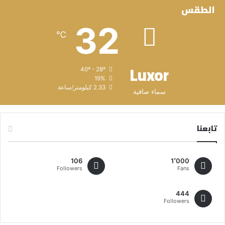
الطقس
32
℃
Luxor
40º - 28º
19%
2.33 كيلومتر/ساعة
سماء صافية
تابعنا
106
1٬000
Followers
Fans
444
Followers