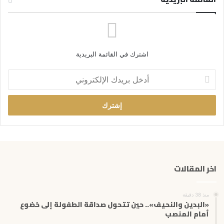
اشترك في القائمة البريدية
أ
د
خ
ل
ب
ر
ي
د
ك
اخر المقالات
ا
ل
إ
منذ 38 دقيقة
ل
«البدين والنحيف».. حين تتحول صداقة الطفولة إلى خضوع
ك
أمام المنصب
ت