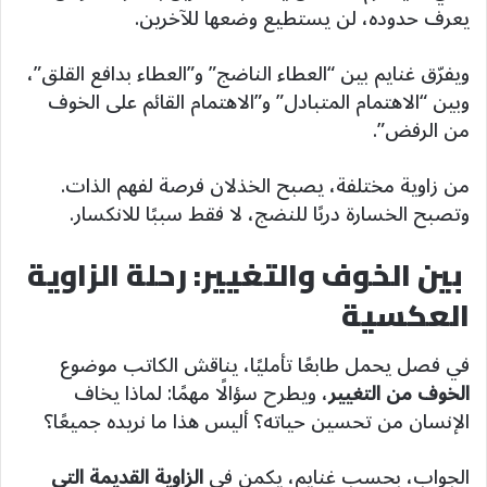
يعرف حدوده، لن يستطيع وضعها للآخرين.
ويفرّق غنايم بين “العطاء الناضج” و”العطاء بدافع القلق”،
وبين “الاهتمام المتبادل” و”الاهتمام القائم على الخوف
من الرفض”.
من زاوية مختلفة، يصبح الخذلان فرصة لفهم الذات.
وتصبح الخسارة دربًا للنضج، لا فقط سببًا للانكسار.
بين الخوف والتغيير: رحلة الزاوية
العكسية
في فصل يحمل طابعًا تأمليًا، يناقش الكاتب موضوع
الخوف من التغيير
، ويطرح سؤالًا مهمًا: لماذا يخاف
الإنسان من تحسين حياته؟ أليس هذا ما نريده جميعًا؟
الجواب، بحسب غنايم، يكمن في
الزاوية القديمة التي