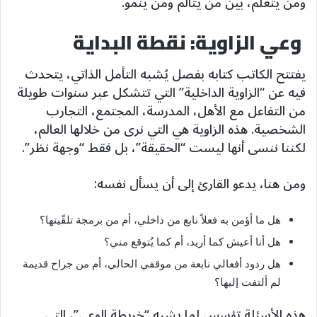
ومن يتعلّم، بين من يتألم ومن ينمو.
وعي الزاوية: نقطة البداية
يفتتح الكاتب كتابه بفصل يُشبه التأمل الذاتي، يتحدث
فيه عن “الزاوية الداخلية” التي تتشكل عبر سنوات طويلة
من التفاعل مع الأهل، المدرسة، المجتمع، التجارب
الشخصية. هذه الزاوية هي التي نرى من خلالها العالم،
لكننا ننسى أنها ليست “الحقيقة”، بل فقط “وجهة نظر”.
ومن هنا، يدعو القارئ إلى أن يسأل نفسه:
هل ما أؤمن به فعلاً نابع من داخلي، أم من برمجة تلقّيتها؟
هل أنا أعيش كما أريد، أم كما يُتوقع مني؟
هل ردود أفعالي نابعة من موقفي الحالي، أم من جراح قديمة
لم ألتفت إليها؟
هذه الأسئلة تؤسس لما يشبه “خريطة الوعي”، التي