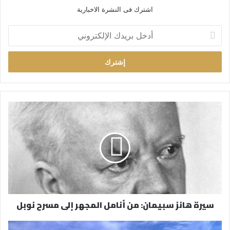
اشترك فى النشرة الاخبارية
أ
د
خ
ل
ب
ر
ي
د
ك
ا
ل
إ
ل
ك
ت
ر
سيرة هانز سبيمان: من أنامل المجهر إلى مسرح نوبل
و
ن
ي