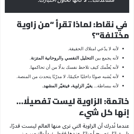
في نقاط: لماذا تقرأ “من زاوية
مختلفة”؟
لأنه لا يدّعي امتلاك الحقيقة.
لأنه يجمع بين
التحليل النفسي
و
الروحانية المتزنة
.
لأنه يُعلّمك كيف تلاحظ نفسك بدلًا من أن تحاكمها.
لأنه يُشبه صوتًا داخليًا حكيمًا، لا مدرّبًا يتحدث من المنصة.
لأنه ببساطة…
يغيّر الزاوية، فيتغيّر المشهد.
خاتمة: الزاوية ليست تفصيلًا…
إنها كل شيء
عندما نُدرك أن الزاوية التي نرى منها العالم ليست قدرًا،
بل خيارًا، نصبح أحرارًا. عندها فقط، نبدأ بالتحرر من