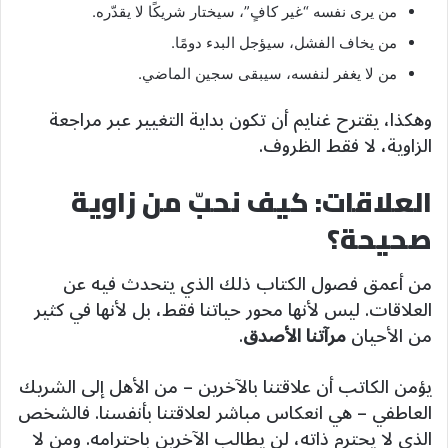
من يرى نفسه “غير كافٍ”، سيختار شريكًا لا يقدّره.
من يخاف الفشل، سيؤجل البدء دومًا.
من لا يغفر لنفسه، سيبقى سجين الماضي.
وهكذا، يقترح غنايم أن تكون بداية التغيير عبر مراجعة
الزاوية، لا فقط الظروف.
العلاقات: كيف نحبّ من زاوية
صحيحة؟
من أعمق فصول الكتاب ذلك الذي يتحدث فيه عن
العلاقات. ليس لأنها محور حياتنا فقط، بل لأنها في كثير
من الأحيان
مرآتنا الأصدق
.
يؤمن الكاتب أن علاقتنا بالآخرين – من الأهل إلى الشريك
العاطفي – هي انعكاس مباشر لعلاقتنا بأنفسنا. فالشخص
الذي لا يحترم ذاته، لن يطالب الآخرين باحترامه. ومن لا