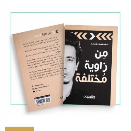
س
ل
ب
ر
ي
د
ا
إ
ل
ك
ت
ر
و
ن
ي
ا