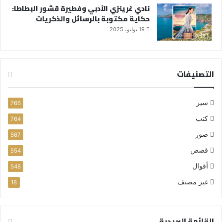
نادي غرينزي الأدبي وفطيرة قشور البطاطا:
حكاية مكتوبة بالرسائل والذكريات
19 يوليو، 2025
التصنيفات
سير
766
كتب
764
صور
567
قصص
554
أقوال
548
غير مصنف
18
القائمة البريدية