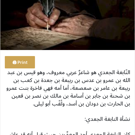
ب
ر
ي
د
ا
إ
ل
ك
Print 🖨
ت
النّابغة الجعدي هو شاعرٌ عربي معروف، وهو قيس بن عبد
ر
الله بن عمرو بن عدس بن ربيعة بن جعدة بن كعب بن
و
ربيعة بن عامر بن صعصعة، أما أمه فهي فاخرة بنت عمرو
ن
ي
بن شحنة بن جابر بن أسامة بن مالك بن نصر بن قعين
ا
بن الحارث بن دودان بن أسد، ولُقّب أبو ليلى.
نشأة النابغة الجعدي:
كان النابغة الجعدي أحد المعمِّرين حيث قيل أنه قد عاش