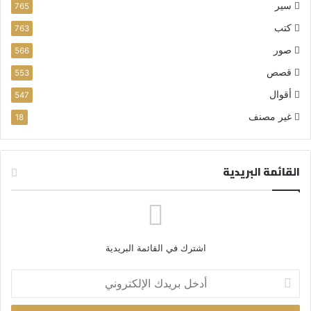
سير
765
كتب
763
صور
566
قصص
553
أقوال
547
غير مصنف
18
القائمة البريدية
اشترك في القائمة البريدية
أ
د
خ