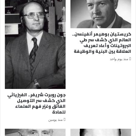
كريستيان بوهيمر أنفينسن..
العالم الذي كشف سر طي
البروتينات وأعاد تعريف
العلاقة بين البنية والوظيفة
منذ يوم واحد
جون روبرت شريفر.. الفيزيائي
الذي كشف سر التوصيل
الفائق وغيّر فهم العلماء
للمادة
منذ يومين