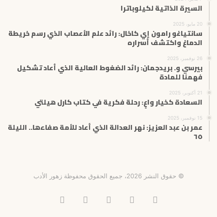
السيرة الذاتية لكيلوباترا
20 مايو، 2025
سانتياغو رامون إي كاخال: رائد علم الأعصاب الذي رسم خريطة
الدماغ واكتشف أسراره
26 نوفمبر، 2025
بيرسي و. بريدجمان: رائد الضغوط العالية الذي أعاد تشكيل
فهمنا للمادة
21 أكتوبر، 2025
السعادة كخيار واعٍ: رحلة فكرية في كتاب كارل هيلتي
15 نوفمبر، 2025
عمر بن عبد العزيز: نهر العدالة الذي أعاد للأمة صفاءها.. الليلة
٦٥
© حقوق النشر 2026، جميع الحقوق محفوظة زهور الأدب
فيسبوك
X
انستقرام
تيلقرام
‫TikTok