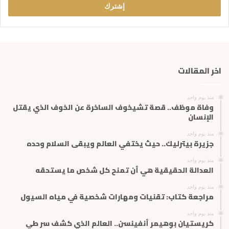
ل
ب
ر
ي
د
ك
اخر المقالات
ا
ل
إ
منذ يوم واحد
ل
وفاة موظف.. قصة تشيخوف الساخرة عن الخوف الذي يقتل
ك
الإنسان
ت
منذ يوم واحد
ر
جزيرة بيترليك.. حيث يختفي العالم ويبقى السلام وحده
و
ن
منذ يوم واحد
ي
العدالة الحقيقية هي أن تمنح كل شخص ما يستحقه
منذ يوم واحد
مراجعة كتاب: تقنيات ومهارات شخصية في مياه السيول
منذ يوم واحد
كريستيان بوهيمر أنفينسن.. العالم الذي كشف سر طي