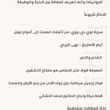
البروتينات وأعاد تعريف العلاقة بين البنية والوظيفة
الاكثر شيوعاً
28 يونيو، 2025
سيرة لوي دي بروي: من تأملات الصمت إلى أمواج نوبل
16 يوليو، 2024
أيام الأمازيغ – نهى الزيني
20 أغسطس، 2024
الشاعر واللص
25 يونيو، 2026
المعرفة قوة، لكن الحماس هو مفتاح التشغيل
6 أغسطس، 2025
فرانز إيميل سيلانبا: حين يُولد الأدب من رحم الأرض والصمت
26 مارس، 2025
قصة حياة ونجاح الدكتور محمد النشائي
اكثر المقالات مشاهدةً