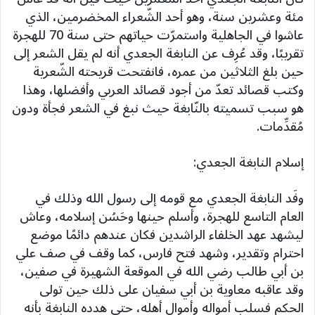
مئة وعشرين سنة، وهو أحد الشّعراء المخضرمين، الذي
عاشوا في الجاهلية واستمرّت حياتهم حتى سنة 70 للهجرة
تقريبًا، وقد عُرِف عن النابغة الجعدي أنه لم يقل الشعر إلى
حين بلغ الثلاثين من عمره، فانفتحت قريحته الشّعرية
وكتب قصائد تعدّ من أجود قصائد العربي وأفضلها، وهذا
هو سبب تسميته بالنّابغة حيث نبغ في الشعر فجأة ودون
مُقدِّمات.
إسلام النابغة الجعدي:
وفَد النابغة الجعدي مع قومه إلى رسول الله وذلك في
العام التاسع للهجرة، وأسلم حينها وحَسُن إسلامه، وعاش
ليشهد عهد الخلفاء الراشدين فكان عندهم دائمًا موضع
احترام وتقدير، وشهد فتح فارس، كما وقف في صف علي
بن أبي طالب رضي الله في الموقعة الشهيرة في صفين،
وقد عاقبه معاوية بن أبي سفيان على ذلك حين تولى
الحكم فسلب أمواله وأموال أهله، حتى هدده النابغة بأنه