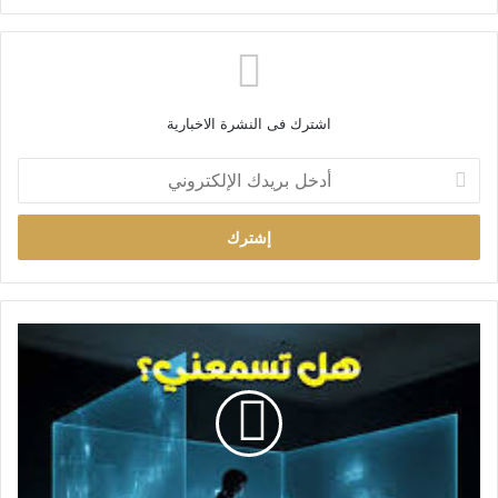
اشترك فى النشرة الاخبارية
أ
د
خ
ل
ب
ر
ي
د
ك
ا
ل
إ
ل
ك
ت