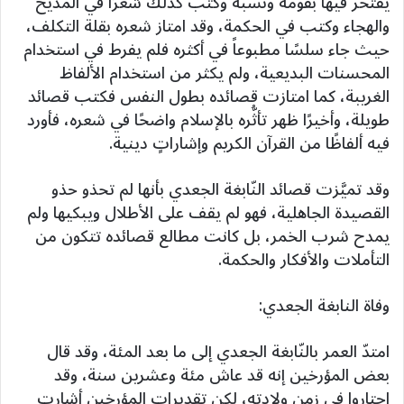
يفتخر فيها بقومه ونسبه وكتب كذلك شعرًا في المديح
والهجاء وكتب في الحكمة، وقد امتاز شعره بقلة التكلف،
حيث جاء سلسًا مطبوعاً في أكثره فلم يفرط في استخدام
المحسنات البديعية، ولم يكثر من استخدام الألفاظ
الغريبة، كما امتازت قصائده بطول النفس فكتب قصائد
طويلة، وأخيرًا ظهر تأثُّره بالإسلام واضحًا في شعره، فأورد
فيه ألفاظًا من القرآن الكريم وإشاراتٍ دينية.
وقد تميَّزت قصائد النّابغة الجعدي بأنها لم تحذو حذو
القصيدة الجاهلية، فهو لم يقف على الأطلال ويبكيها ولم
يمدح شرب الخمر، بل كانت مطالع قصائده تتكون من
التأملات والأفكار والحكمة.
وفاة النابغة الجعدي:
امتدّ العمر بالنّابغة الجعدي إلى ما بعد المئة، وقد قال
بعض المؤرخين إنه قد عاش مئة وعشرين سنة، وقد
احتاروا في زمن ولادته، لكن تقديرات المؤرخين أشارت