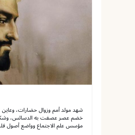
ل
ك
ت
ر
و
ن
ي
ا
شهد مولد أمم وزوال حضارات، وعاين م
خضم عصر عصفت به الدسائس، وشكلته 
مؤسس علم الاجتماع وواضع أصول فلسفة