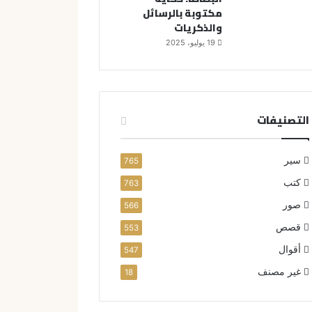
مكتوبة بالرسائل
والذكريات
19 يوليو، 2025
التصنيفات
سير
765
كتب
763
صور
566
قصص
553
أقوال
547
غير مصنف
18