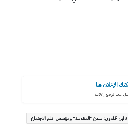
نك الإعلان هنا
ل معنا لوضع إعلانك
ة ابن خُلدون: مبدع “المقدمة” ومؤسس علم الاجتماع