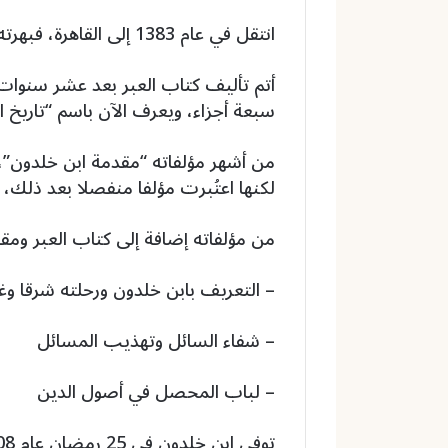
انتقل في عام 1383 إلى القاهرة، فبهرته معالمها ومجالس علمائها، وتولى فيها القضاء.
سبعة أجزاء، ويعرف الآن باسم “تاريخ ا
من أشهر مؤلفاته “مقدمة ابن خلدون”، وق
لكنها اعتُبرت مؤلفا منفصلا بعد ذلك، و
من مؤلفاته إضافة إلى كتاب العبر ومق
– التعريف بابن خلدون ورحلته شرقا وغر
– شفاء السائل وتهذيب المسائل
– لباب المحصل في أصول الدين
توفي ابن خلدون في 25 رمضان عام 808 للهجرة/1406 للميلاد في القاهرة.