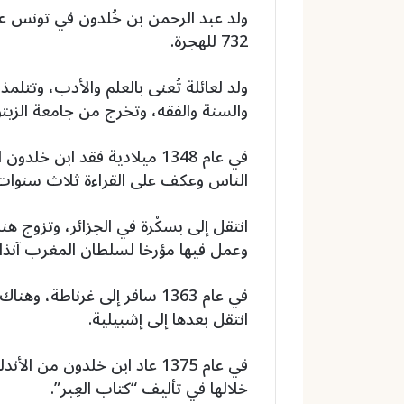
732 للهجرة.
ولد لعائلة تُعنى بالعلم والأدب، وتتل
والسنة والفقه، وتخرج من جامعة الزيتو
في عام 1348 ميلادية فقد اب
الناس وعكف على القراءة ثلاث سنوات
وعمل فيها مؤرخا لسلطان المغرب آنذا
في عام 1363 سافر إلى غرناطة،
انتقل بعدها إلى إشبيلية.
في عام 1375 عاد ابن خلدون م
خلالها في تأليف “كتاب العِبر”.