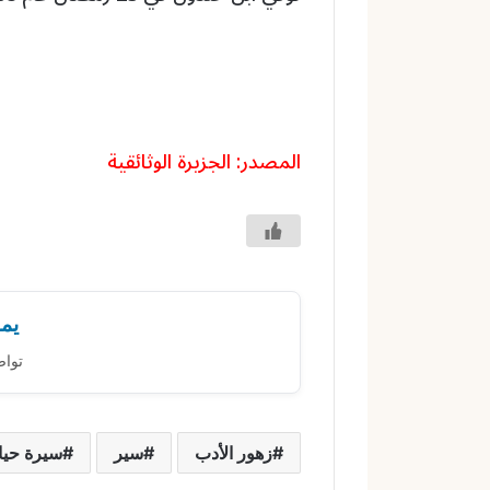
المصدر: الجزيرة الوثائقية
يمك
تواص
زهور الأدب
سير
سيرة حيا