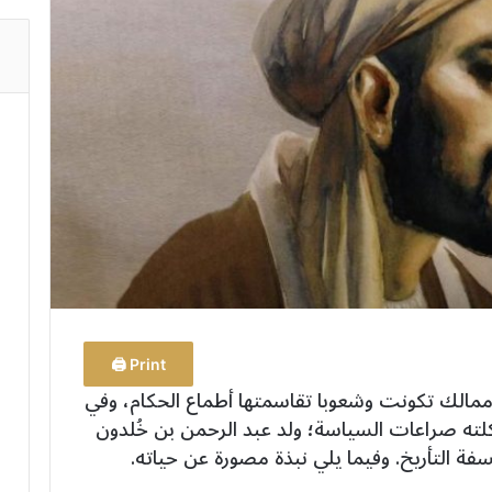
Print 🖨
مالك تكونت وشعوبا تقاسمتها أطماع الحكام، وفي
صراعات السياسة؛ ولد عبد الرحمن بن خُلدون
 التأريخ. وفيما يلي نبذة مصورة عن حياته.