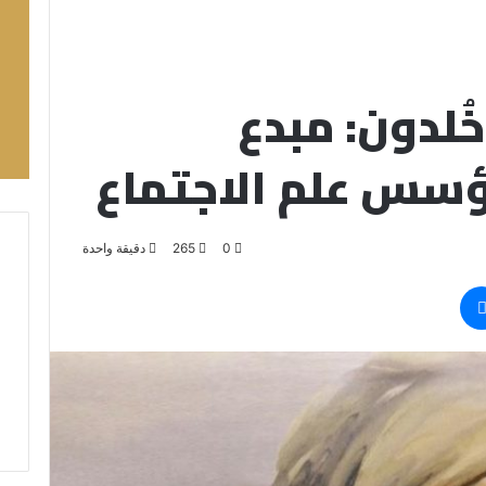
ُلدون: مبدع
سس علم الاجتماع
0
265
دقيقة واحدة
ماسنجر