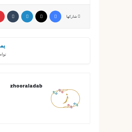
فيسبوك
X
لينكدإن
‏Tumblr
شاركها
يمك
تواص
zhooraladab