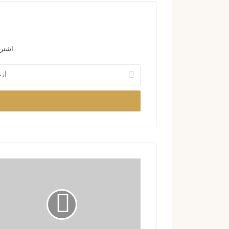
اشترك
أ
د
خ
ل
ب
ر
ي
د
ك
ا
ل
إ
ل
ك
ت