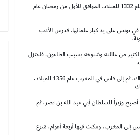
ولد عبد الرحمن بن خُلدون في تونس عام 1332 للميلاد، الموافق للأول من رمضان عام
مذ في تونس على يد كبار علمائها، فدرس الأدب
نة.
ن خلدون الكثير من عائلته وشيوخه بسبب الطاعون، فاعتزل
.
انتقل إلى بسكْرة في الجزائر، وتزوج هناك، ثم إلى فاس في المغرب عام 1356 للميلاد،
ك.
 وهناك أصبح وزيراً للسلطان أبي عبد الله بن نصر، ثم
ن الأندلس إلى المغرب، ومكث فيها أربعة أعوام، شرع