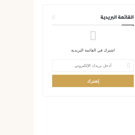
القائمة البريدية
اشترك في القائمة البريدية
أ
د
خ
ل
ب
ر
ي
د
ك
ا
ل
إ