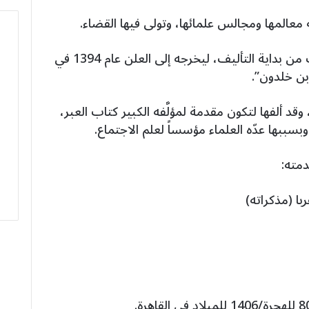
أتم تأليف كتاب العبر بعد عشر سنوات من بداية التأليف، ليخرجه إلى العلن عام 1394 في
بن خلدون”.
د ألفها لتكون مقدمة لمؤلَّفه الكبير كتاب العبر،
بسببها عدّه العلماء مؤسساً لعلم الاجتماع.
دمته:
با (مذكراته)