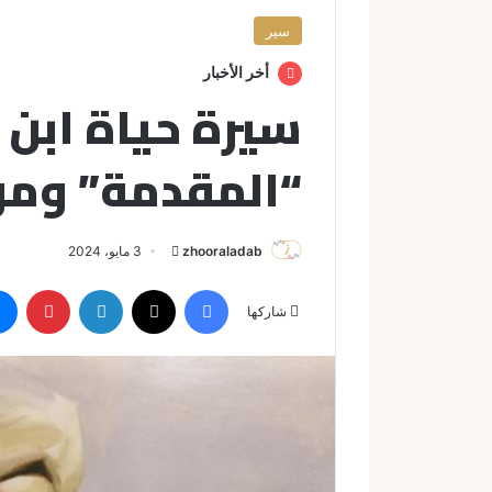
سير
أخر الأخبار
سيرة حياة ابن خ
“المقدمة” ومؤ
zhooraladab
أ
3 مايو، 2024
ر
فيسبوك
X
لينكدإن
بينتيريست
س
شاركها
ل
ب
ر
ي
د
ا
إ