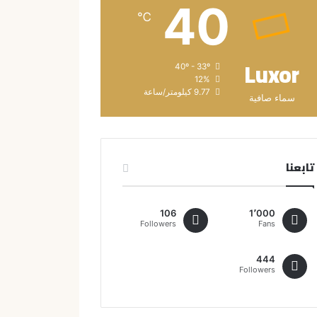
40
℃
Luxor
40º - 33º
12%
9.77 كيلومتر/ساعة
سماء صافية
تابعنا
106
1٬000
Followers
Fans
444
Followers