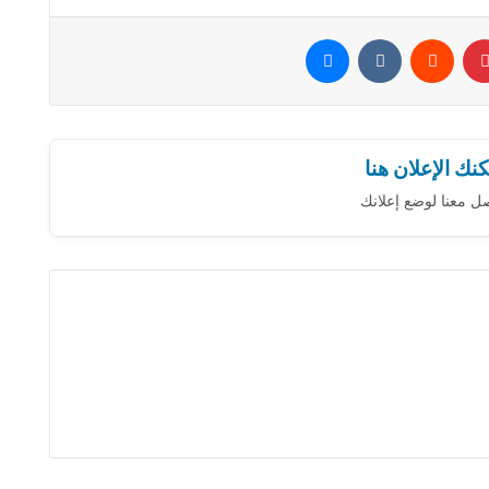
بينتيريست
‏Reddit
‏VKontakte
ماسنجر
نك الإعلان هنا
ل معنا لوضع إعلانك