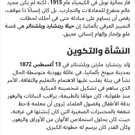
فاز بجائزة نوبل في الكيمياء عام
1915
، لكنه لم يكن مجرد
عالم متفرغ للمعادلات والتجارب، بل كان إنسانًا ذا موقف،
رفض أن يساوم على مبادئه حتى في أحلك لحظات
التمييز العرقي بألمانيا. إن
حياة ريتشارد ويلشتاتر
هي قصة
علمٍ وإنجاز وإلهام إنساني عميق.
النشأة والتكوين
وُلد ريتشارد مارتن ويلشتاتر في
13 أغسطس 1872
بمدينة ميونخ بألمانيا، في عائلة يهودية متوسطة الحال.
نشأ في بيئة يغلب عليها الاهتمام بالتعليم والثقافة، الأمر
الذي ساهم في تشكيل شخصيته المبكرة.
منذ طفولته، كان مولعًا بالطبيعة، يراقب النباتات والزهور
بدقة الأطفال وفضول العلماء. يُروى أن معلمه لاحظ
شغفه بالمختبرات الصغيرة التي كان يُنشئها في غرفته،
حيث كان يحاول استخلاص الألوان من الأوراق والزهور،
وكأن القدر كان يرسم له خطوته الكبرى.