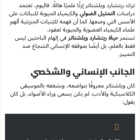
ترك ريتشارد ويلشتاتر إرثًا علميًا هائلًا. فاليوم، تعتمد
دراسات
التمثيل الضوئي
والكيمياء الحيوية للنباتات على
الأسس التي وضعها. كما أن فهمه للبُنيات الجزيئية ألهم
علماء الكيمياء العضوية والحيوية لعقود.
تستمر
حياة ريتشارد ويلشتاتر
في إلهام الباحثين ليس
فقط بالعلم، بل أيضًا بموقفه الإنساني الشجاع ضد
التمييز.
الجانب الإنساني والشخصي
كان ويلشتاتر معروفًا بتواضعه، وبشغفه بالموسيقى
الكلاسيكية والأدب. لم يكن يسعى وراء الأضواء، بل كان
يقول: