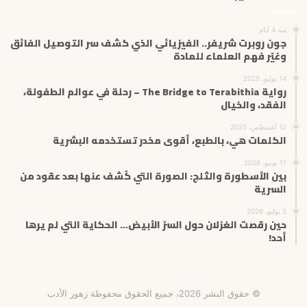
منذ 4 أيام
جون روبرت شريفر.. الفيزيائي الذي كشف سر التوصيل الفائق
وغيّر فهم العلماء للمادة
14 يوليو، 2025
رواية The Bridge to Terabithia – رحلة في عوالم الطفولة،
الفقد، والخيال
12 أغسطس، 2025
الكلمات هي، بالطبع، أقوى مخدر تستخدمه البشرية
11 يونيو، 2026
بين الأسطورة والثلج: الصورة التي كُشف عنها بعد عقود من
السرية
3 يوليو، 2026
حين رقصت الغزلان حول السرّ الأبيض… الحكاية التي لم يرها
أحد!
© حقوق النشر 2026، جميع الحقوق محفوظة زهور الأدب