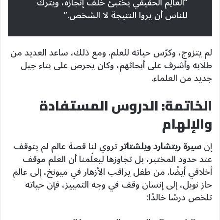
“العالِم الحقيقي يختبئ خلف إنجازه، ويترك
للناس أن يروا النتيجة لا الشخص.”
لم يتزوج، وكرّس حياته للعلم. ومع ذلك، ساعد العديد من
طلابه وأشرف على أبحاثهم، وكان يحرص على بناء جيل
جديد من العلماء.
الخاتمة: الدروس المستفادة
والإلهام
إن
سيرة ريتشارد ويلشتاتر
تروي لنا قصة عالم لم يتوقف
عند حدود المختبر، بل تجاوزها ليعلّمنا أن العلم موقف
أخلاقي أيضًا. من طفل يراقب الأزهار في ميونخ، إلى عالم
حاز نوبل، إلى إنسان وقف في وجه التمييز، فإن حياته
تلخص درسًا خالدًا: