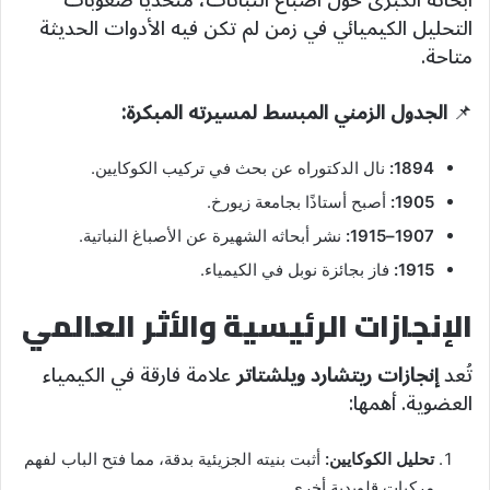
التحليل الكيميائي في زمن لم تكن فيه الأدوات الحديثة
متاحة.
📌
الجدول الزمني المبسط لمسيرته المبكرة:
1894:
نال الدكتوراه عن بحث في تركيب الكوكايين.
1905:
أصبح أستاذًا بجامعة زيورخ.
1907–1915:
نشر أبحاثه الشهيرة عن الأصباغ النباتية.
1915:
فاز بجائزة نوبل في الكيمياء.
الإنجازات الرئيسية والأثر العالمي
تُعد
إنجازات ريتشارد ويلشتاتر
علامة فارقة في الكيمياء
العضوية. أهمها:
تحليل الكوكايين:
أثبت بنيته الجزيئية بدقة، مما فتح الباب لفهم
مركبات قلويدية أخرى.