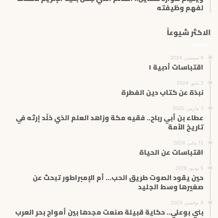
لفهم وظيفته
الاكثر شيوعاً
9 سبتمبر، 2024
اقتباسات أدبية ١
2 مايو، 2024
نبذة عن كتاب دين الفطرة
3 مارس، 2025
عطاء بن أبي رباح.. فقيه مكة وزاهد العلم الذي خلّد إرثه في
تاريخ الأمة
12 يناير، 2024
اقتباسات عن الحياة
5 يونيو، 2026
حين يقود الصوت طريق الحب… أم الإمبراطور تبحث عن
صغيرها وسط الجليد
8 نوفمبر، 2025
بني بوعلي.. حكاية قبيلة صنعت مجدها بين أمواج بحر العرب