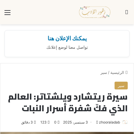
بحث عن
الق
يمكنك الإعلان هنا
تواصل معنا لوضع إعلانك
الرئيسية
/
سير
سير
سيرة ريتشارد ويلشتاتر: العالم
الذي فكّ شفرة أسرار النبات
zhooraladab
أ
3 سبتمبر، 2025
0
123
3 دقائق
ر