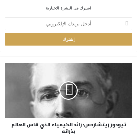
اشترك فى النشرة الاخبارية
أ
د
خ
ل
ب
ر
ي
د
ك
ا
ل
إ
ل
ك
ت
ر
تيودور ريتشاردس: رائد الكيمياء الذي قاس العالم
و
بذراته
ن
ي