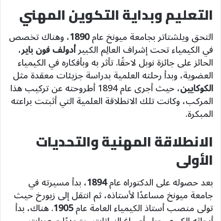
التعليم وبداية التكوين المهني
التحق ويلشتاتر بجامعة ميونخ عام
1890
، وهناك تخصص
في الكيمياء تحت إشراف العالِم الكبير
أدولف فون باير
،
الحائز على جائزة نوبل لاحقًا. تأثر به وبأفكاره في الكيمياء
العضوية، وبدأ رحلته العلمية بدراسة جزيئات معقدة مثل
الكوكايين
، حيث أجرى عام 1894 أطروحته عن تركيب هذا
المركب، وكانت تلك الانطلاقة العلمية التي أثبتت براعته
المبكرة.
الانطلاقة المهنية والتحديات
الأولى
بعد حصوله على الدكتوراه عام
1894
، بدأ مسيرته في
جامعة ميونخ مساعدًا لأستاذه، ثم انتقل إلى زيورخ حيث
تولى منصب أستاذ الكيمياء العامة عام
1905
. هناك، بدأ
أبحاثه الكبرى حول أصباغ النباتات، متحديًا صعوبات