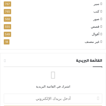
سير
767
كتب
765
صور
568
قصص
555
أقوال
549
غير مصنف
18
القائمة البريدية
اشترك في القائمة البريدية
أ
د
خ