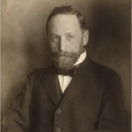
س
ل
ب
ر
ي
د
ا
إ
ل
ك
ت
ر
و
ن
ي
ا