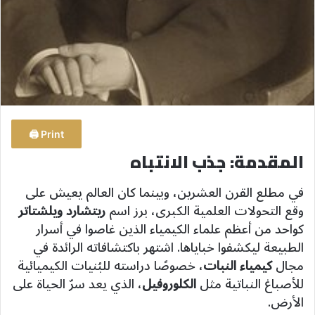
Print 🖨
المقدمة: جذب الانتباه
في مطلع القرن العشرين، وبينما كان العالم يعيش على
وقع التحولات العلمية الكبرى، برز اسم
ريتشارد ويلشتاتر
كواحد من أعظم علماء الكيمياء الذين غاصوا في أسرار
الطبيعة ليكشفوا خباياها. اشتهر باكتشافاته الرائدة في
مجال
كيمياء النبات
، خصوصًا دراسته للبُنيات الكيميائية
للأصباغ النباتية مثل
الكلوروفيل
، الذي يعد سرّ الحياة على
الأرض.