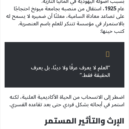
بسبب أصوله اليهودية في ألمانيا النازية.
عام
1925
، استقال من منصبه بجامعة ميونخ احتجاجًا
على تصاعد معاداة السامية، معلنًا أن ضميره لا يسمح له
بالاستمرار في مؤسسة تتنكر للعلم باسم العنصرية.
كتب حينها:
“العلم لا يعرف عرقًا ولا دينًا، بل يعرف
الحقيقة فقط.”
اضطر إلى الانسحاب من الحياة الأكاديمية العلنية، لكنه
استمر في أبحاثه بشكل فردي حتى بعد تقاعده القسري.
الإرث والتأثير المستمر