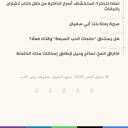
لماذا نتذكر؟: استكشاف أسرار الذاكرة من خلال كتاب تشاران
رانجاناث
10 فبراير، 2025
سيرة رملة بنت أبي سفيان
23 مايو، 2026
هل يستحق “علامات الحب السبعة” وقتك فعلًا؟
8 سبتمبر، 2025
اختراق المخ: نصائح وحيل لإطلاق إمكانات مخك الكاملة
© حقوق النشر 2026، جميع الحقوق محفوظة زهور الأدب
فيسبوك
X
انستقرام
تيلقرام
‫TikTok