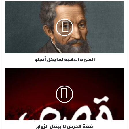
د
ك
ا
ل
إ
ل
ك
ت
ر
السيرة الذاتية لمايكل أنجلو
و
ن
ي
قصة الخرَسُ لا يبطل الزواج