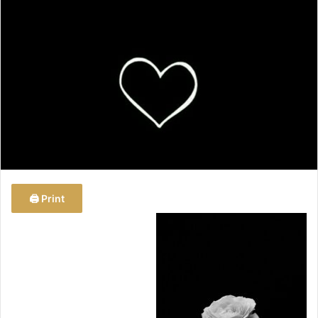
ب
ر
ي
د
ا
إ
ل
ك
ت
ر
و
Print 🖨
ن
ي
ا