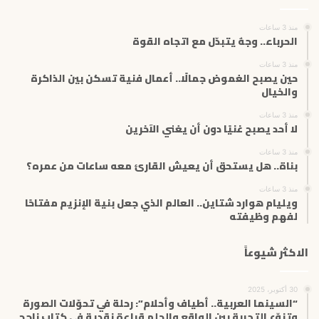
ل
إ
منذ 3 ساعات
ل
الحرباء.. وجهٌ يتبدّل مع اتجاه القوة
ك
ت
منذ 3 ساعات
حين يصبح الغموض جمالًا.. أعمال فنية تسكن بين الذاكرة
ر
والخيال
و
ن
منذ 3 ساعات
ي
لا أحد يصبح غنيًا دون أن يغني الآخرين
منذ 3 ساعات
بناة.. هل يستحق أن يعيش القارئ معه ساعات من عمره؟
منذ 3 ساعات
ويليام هوارد شتاين.. العالم الذي جعل بنية الإنزيم مفتاحًا
لفهم وظيفته
الاكثر شيوعاً
30 أكتوبر، 2025
“السينما العربية.. أطياف وأحلام”: رحلة في تحوّلات الصورة
وتنوّع التجربة بين الواقع والحلم قراءة نقدية في كتاب ناجح