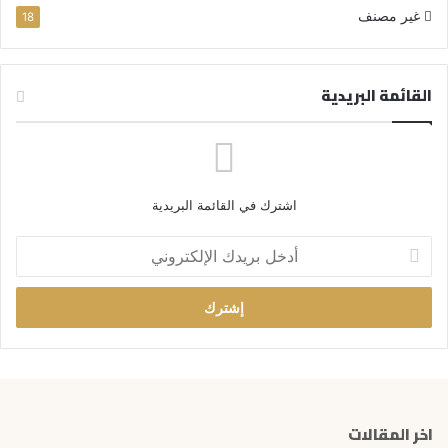
غير مصنف
18
القائمة البريدية
اشترك في القائمة البريدية
أ
د
خ
ل
ب
ر
ي
د
ك
اخر المقالات
ا