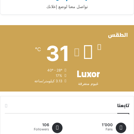
تواصل معنا لوضع إعلانك
الطقس
31
℃
Luxor
40º - 28º
17%
3.13 كيلومتر/ساعة
غيوم متفرقة
تابعنا
106
1٬000
Followers
Fans