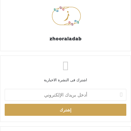
zhooraladab
اشترك فى النشرة الاخبارية
أ
د
خ
ل
ب
ر
ي