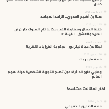
حسن
24 مارس، 2025
صلة بن أشيم العدوي.. الزاهد المجاهد
15 أبريل، 2026
فتنة الجمال ومطاردة القدر: حكاية تاج الملوك خاران في
الصيد والعشق.. الليلة ١١٠
7 مارس، 2024
نبذة عن حياة نيلز بور – عبقرية الفيزياء النظرية
16 ديسمبر، 2023
قصة مارجريت
25 يونيو، 2026
وهابي خارج الدائرة: حين تصبح التجربة الشخصية مرآة لفهم
العالم
اكثر المقالات مشاهدةً
3 يناير، 2024
قصة الصديق الحقيقي