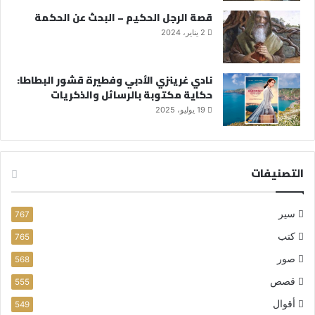
قصة الرجل الحكيم – البحث عن الحكمة
2 يناير، 2024
نادي غرينزي الأدبي وفطيرة قشور البطاطا:
حكاية مكتوبة بالرسائل والذكريات
19 يوليو، 2025
التصنيفات
سير
767
كتب
765
صور
568
قصص
555
أقوال
549