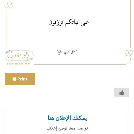
ب
ر
ي
د
ا
إ
ل
ك
ت
ر
و
Print 🖨
ن
ي
ا
يمكنك الإعلان هنا
تواصل معنا لوضع إعلانك