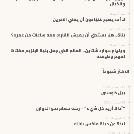
والخيال
و
ن
منذ 14 ساعة
ي
لا أحد يصبح غنيًا دون أن يغني الآخرين
منذ 14 ساعة
بناة.. هل يستحق أن يعيش القارئ معه ساعات من عمره؟
منذ 14 ساعة
ويليام هوارد شتاين.. العالم الذي جعل بنية الإنزيم مفتاحًا
لفهم وظيفته
الاكثر شيوعاً
17 ديسمبر، 2023
بيل كوسبي
18 فبراير، 2025
“أنا لا أريد كل شيء” – رحلة حسام نحو التوازن
8 مارس، 2024
نبذة عن حياة ماكس بلانك
3 يوليو، 2025