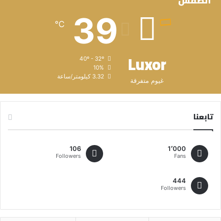
الطقس
39
℃
Luxor
40º - 32º
10%
3.32 كيلومتر/ساعة
غيوم متفرقة
تابعنا
106
1٬000
Followers
Fans
444
Followers