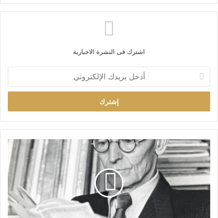
اشترك فى النشرة الاخبارية
أ
د
خ
ل
ب
ر
ي
د
ك
ا
ل
إ
ل
ك
ت