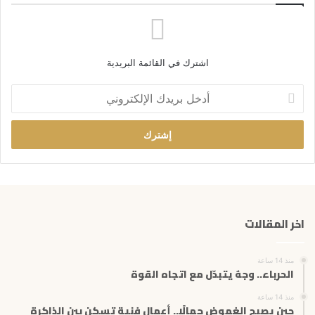
اشترك في القائمة البريدية
أ
د
خ
ل
ب
ر
ي
د
ك
اخر المقالات
ا
ل
إ
منذ 14 ساعة
ل
الحرباء.. وجهٌ يتبدّل مع اتجاه القوة
ك
ت
منذ 14 ساعة
حين يصبح الغموض جمالًا.. أعمال فنية تسكن بين الذاكرة
ر