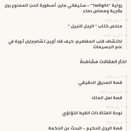
رواية “Twilight” – ستيفاني ماير: أسطورة الحبّ الممنوع بين
بشرية ومصاص دماء
11 مايو، 2024
ملخص كتاب ” الرجل النبيل “
7 أبريل، 2026
اكتشاف قلب المفاهيم: كيف قاد أوين تشامبرلين ثورة في
علم الجسيمات
اكثر المقالات مشاهدةً
3 يناير، 2024
قصة الصديق الحقيقي
29 ديسمبر، 2023
قصة نعل الملك
1 يناير، 2024
لوحة الفتاة ذات القرط اللؤلؤي
2 يناير، 2024
قصة الرجل الحكيم – البحث عن الحكمة