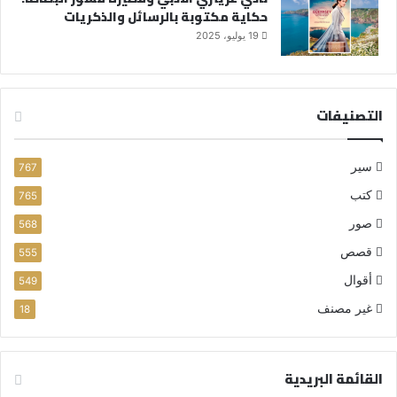
حكاية مكتوبة بالرسائل والذكريات
19 يوليو، 2025
التصنيفات
سير
767
كتب
765
صور
568
قصص
555
أقوال
549
غير مصنف
18
القائمة البريدية