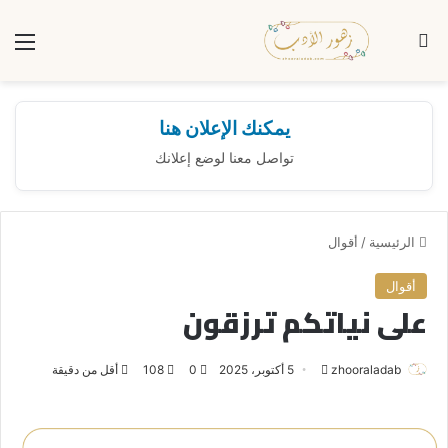
بحث عن
الق
يمكنك الإعلان هنا
تواصل معنا لوضع إعلانك
الرئيسية
/
أقوال
أقوال
على نياتكم ترزقون
zhooraladab
أ
5 أكتوبر، 2025
0
108
أقل من دقيقة
ر
س
ل