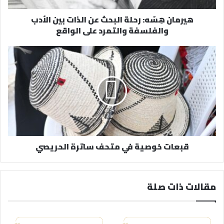
ر
هيرمان هِسّه: رحلة البحث عن الذات بين الأدب
و
والفلسفة والتمرد على الواقع
ن
ي
قبعات خوصية في متحف ساترة الحريصي
مقالات ذات صلة