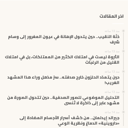
د
ك
اخر المقالات
ا
ل
إ
منذ 13 ساعة
ل
حُلّة النقيب.. حين يتحول الإهانة في عيون المغرور إلى وسام
ك
شرف
ت
منذ 13 ساعة
ر
الثروة ليست في امتلاك الكثير من الممتلكات، بل في امتلاك
و
القليل من الرغبات
ن
ي
منذ 13 ساعة
حين يتمدّد الحلزون خارج صدفته.. سرّ مذهل وراء هذا المشهد
الغريب!
منذ 13 ساعة
التحليل الموضوعي للصور الصحفية.. حين تتحول الصورة من
مشهد عابر إلى ذاكرة لا تُنسى
منذ 14 ساعة
جيرالد إيدلمان.. من كشف أسرار الأجسام المضادة إلى
«داروينية» الدماغ ونظرية الوعي