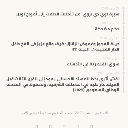
28 يونيو، 2025
سيرة لوي دي بروي: من تأملات الصمت إلى أمواج نوبل
13 يونيو، 2024
حكم مضحكة
28 أبريل، 2026
حيلة العجوز وغموض الزقاق: كيف وقع عزيز في الفخ داخل
الدار العجيبة؟.. الليلة ١٢٢
4 يوليو، 2025
سوق القيصرية في الأحساء
8 أغسطس، 2025
نقش أثري بخط المسند الأحسائي يعود إلى القرن الثالث قبل
الميلاد عثر عليه في المنطقة الشرقية، ومحفوظ في المتحف
الوطني السعودي (2025)
© حقوق النشر 2026، جميع الحقوق محفوظة زهور الأدب
فيسبوك
X
انستقرام
تيلقرام
‫TikTok