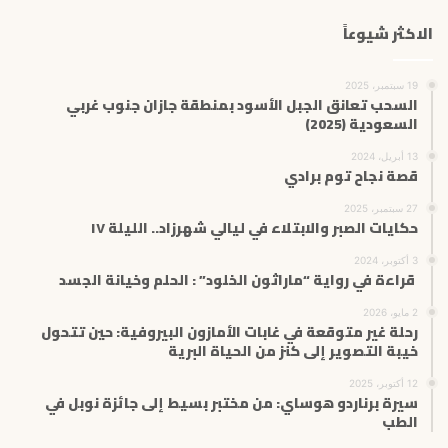
الاكثر شيوعاً
19 سبتمبر، 2025
السحب تعانق الجبل الأسود بمنطقة جازان جنوب غربي
السعودية (2025)
13 أبريل، 2024
قصة نجاح توم برادي
27 سبتمبر، 2025
حكايات الصبر والابتلاء في ليالي شهرزاد.. الليلة ١٧
3 أكتوبر، 2024
قراءة في رواية “ماراثون الخلود” : الحلم وخيانة الجسد
2 مايو، 2026
رحلة غير متوقعة في غابات الأمازون البيروفية: حين تتحول
خيبة التصوير إلى كنز من الحياة البرية
12 أكتوبر، 2025
سيرة برناردو هوساي: من مختبر بسيط إلى جائزة نوبل في
الطب