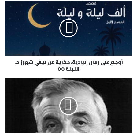
د
ك
ا
ل
إ
ل
ك
ت
ر
أوجاع على رمال البادية: حكاية من ليالي شهرزاد..
و
الليلة ٥٥
ن
ي