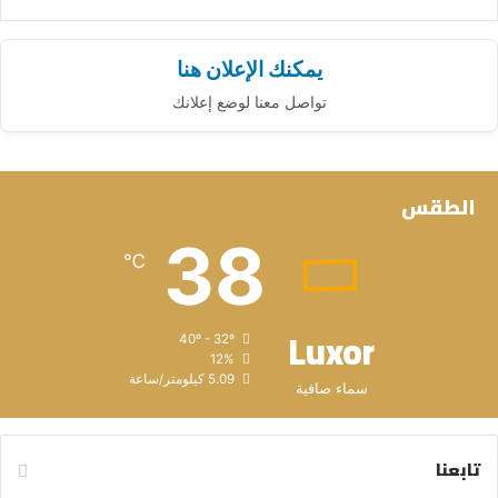
يمكنك الإعلان هنا
تواصل معنا لوضع إعلانك
الطقس
38
℃
Luxor
40º - 32º
12%
5.09 كيلومتر/ساعة
سماء صافية
تابعنا