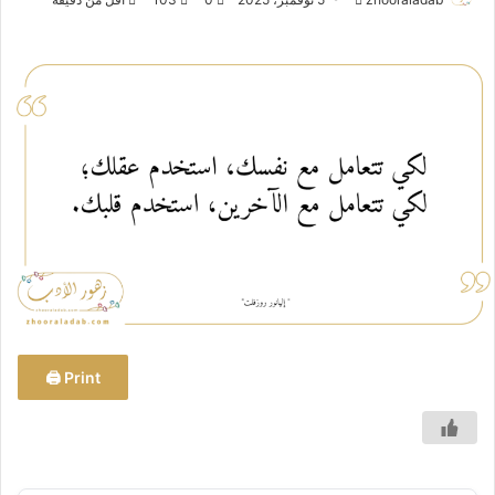
ر
س
ل
ب
ر
ي
د
ا
إ
ل
ك
ت
ر
و
Print 🖨
ن
ي
ا