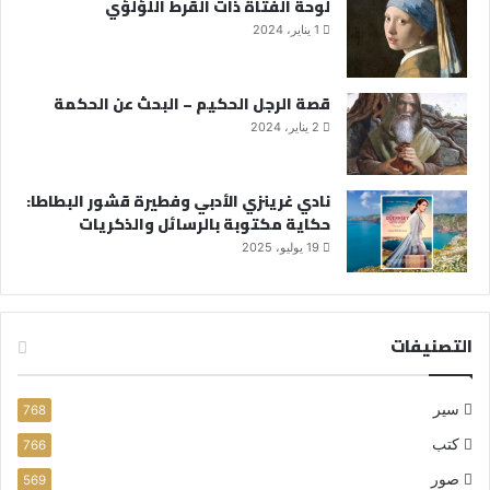
لوحة الفتاة ذات القرط اللؤلؤي
1 يناير، 2024
قصة الرجل الحكيم – البحث عن الحكمة
2 يناير، 2024
نادي غرينزي الأدبي وفطيرة قشور البطاطا:
حكاية مكتوبة بالرسائل والذكريات
19 يوليو، 2025
التصنيفات
سير
768
كتب
766
صور
569