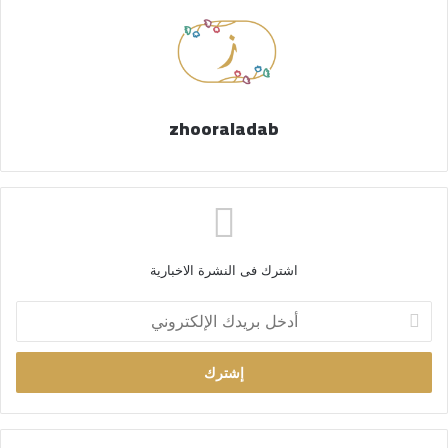
zhooraladab
اشترك فى النشرة الاخبارية
أ
د
خ
ل
ب
ر
ي