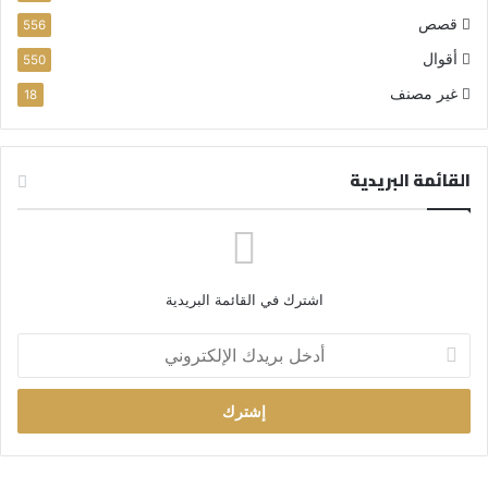
قصص
556
أقوال
550
غير مصنف
18
القائمة البريدية
اشترك في القائمة البريدية
أ
د
خ
ل
ب
ر
ي