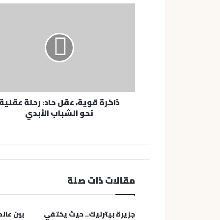
ك
ا
ل
إ
ل
ك
ت
ر
و
ن
ذاكرة قوية، عقل حاد: رحلة عقلية
ي
نحو الشباب الأبدي
مقالات ذات صلة
جزيرة بيترليك.. حيث يختفي
بين عال