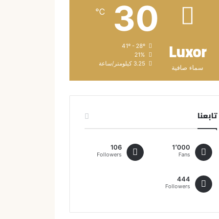
30
℃
Luxor
41º - 28º
21%
3.25 كيلومتر/ساعة
سماء صافية
تابعنا
106
1٬000
Followers
Fans
444
Followers