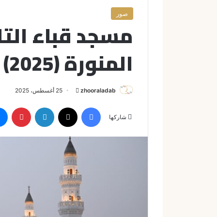
صور
مسجد قباء التا
المنورة (2025)
zhooraladab
أ
25 أغسطس، 2025
ر
فيسبوك
X
لينكدإن
بينتيريست
س
شاركها
ل
ب
ر
ي
د
ا
إ
ل