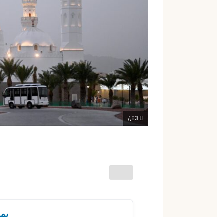
ك
ت
ر
و
ن
ي
ا
E3,/
يمك