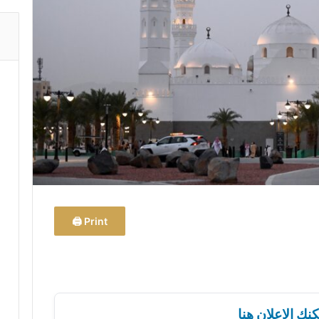
Print 🖨
نك الإعلان هنا