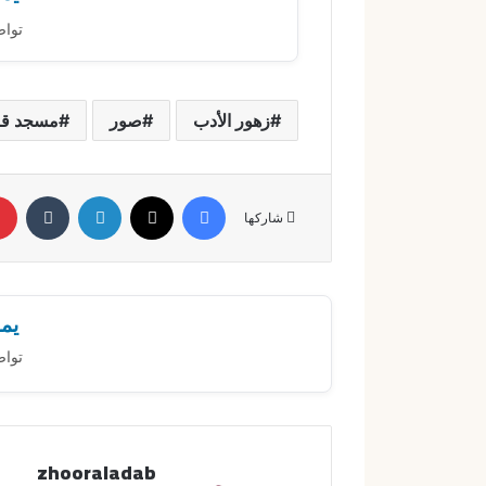
تواص
زهور الأدب
صور
مسجد قباء
فيسبوك
X
لينكدإن
‏Tumblr
شاركها
يمك
تواص
zhooraladab