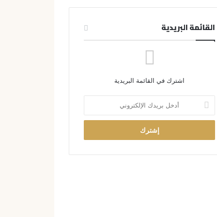
القائمة البريدية
اشترك في القائمة البريدية
أ
د
خ
ل
ب
ر
ي
د
ك
ا
ل
إ