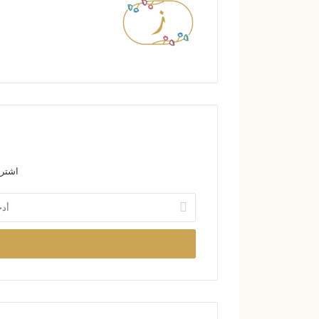
اشترك
أ
د
خ
ل
ب
ر
ي
د