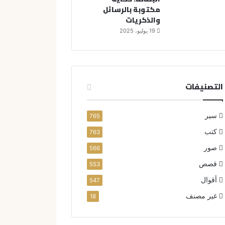
مكتوبة بالرسائل
والذكريات
19 يوليو، 2025
التصنيفات
سير
765
كتب
763
صور
566
قصص
553
أقوال
547
غير مصنف
18