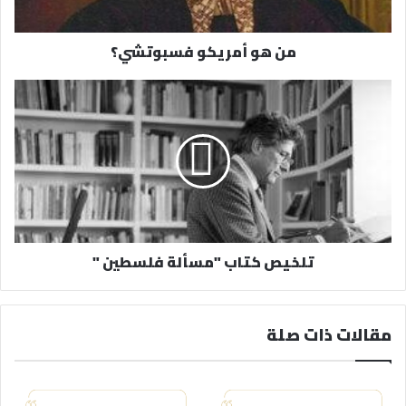
ت
ر
من هو أمريكو فسبوتشي؟
و
ن
ي
تلخيص كتاب "مسألة فلسطين "
مقالات ذات صلة