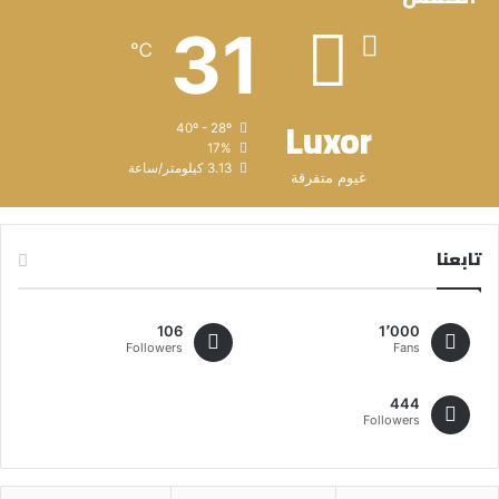
31
℃
Luxor
40º - 28º
17%
3.13 كيلومتر/ساعة
غيوم متفرقة
تابعنا
106
1٬000
Followers
Fans
444
Followers