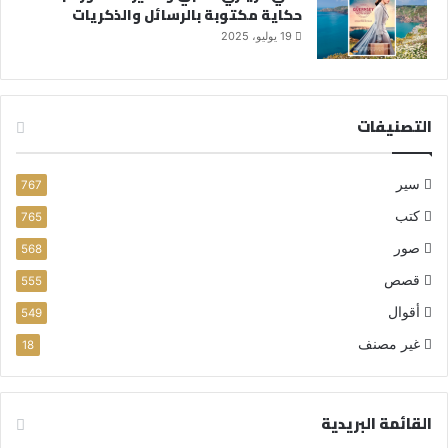
حكاية مكتوبة بالرسائل والذكريات
19 يوليو، 2025
التصنيفات
سير
767
كتب
765
صور
568
قصص
555
أقوال
549
غير مصنف
18
القائمة البريدية