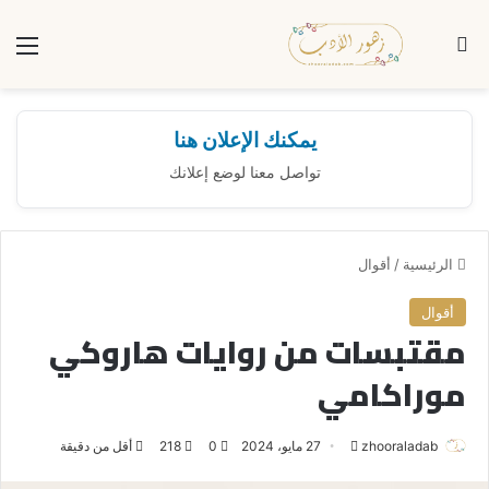
بحث عن
الق
يمكنك الإعلان هنا
تواصل معنا لوضع إعلانك
الرئيسية
/
أقوال
أقوال
مقتبسات من روايات هاروكي
موراكامي
zhooraladab
أ
27 مايو، 2024
0
218
أقل من دقيقة
ر