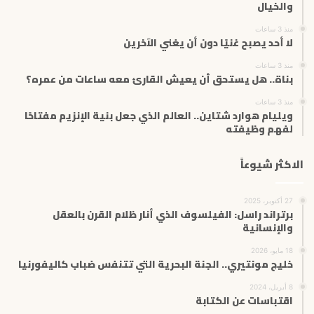
والخيال
و
ن
منذ 3 ساعات
ي
لا أحد يصبح غنيًا دون أن يغني الآخرين
منذ 3 ساعات
بناة.. هل يستحق أن يعيش القارئ معه ساعات من عمره؟
منذ 3 ساعات
ويليام هوارد شتاين.. العالم الذي جعل بنية الإنزيم مفتاحًا
لفهم وظيفته
الاكثر شيوعاً
27 أكتوبر، 2025
برتراند راسل: الفيلسوف الذي أنار ظلام القرن بالعقل
والإنسانية
18 مايو، 2026
خليج مونتيري.. الجنة البحرية التي تتنفس ضباب كاليفورنيا
8 أبريل، 2024
اقتباسات عن الكتابة