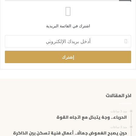
اشترك في القائمة البريدية
أ
د
خ
ل
ب
ر
ي
د
ك
اخر المقالات
ا
ل
إ
منذ 3 ساعات
ل
الحرباء.. وجهٌ يتبدّل مع اتجاه القوة
ك
ت
منذ 3 ساعات
حين يصبح الغموض جمالًا.. أعمال فنية تسكن بين الذاكرة
ر