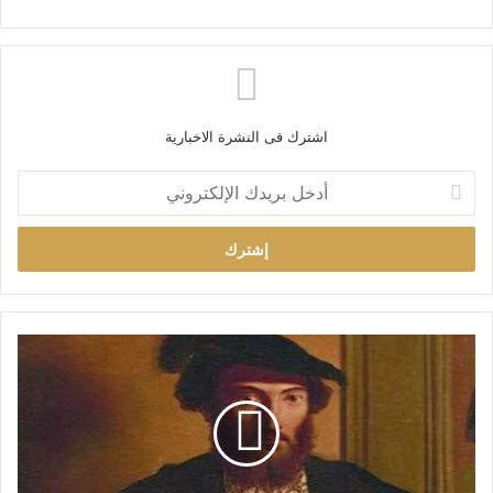
اشترك فى النشرة الاخبارية
أ
د
خ
ل
ب
ر
ي
د
ك
ا
ل
إ
ل
ك