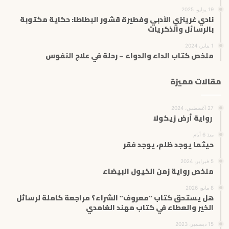
19 يوليو، 2025
نادي غرينزي الأدبي وفطيرة قشور البطاطا: حكاية مكتوبة
بالرسائل والذكريات
1 يناير، 2024
ملخص كتاب الداء والدواء – رحلة في علاج النفوس
مقالات مميزة
27 أغسطس، 2024
رواية أرض زيكولا
منذ 6 أيام
حيثما يوجد ظلم، يوجد فقر
5 فبراير، 2024
ملخص رواية زمن الخيول البيضاء
8 مايو، 2026
هل يستحق كتاب “معروف” الشراء؟ مراجعة كاملة لرسائل
الخير والعطاء في كتاب مهند الغامدي
15 ديسمبر، 2023