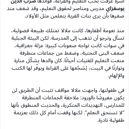
أسرة عُرفت بحب التعليم والقراءة، فوالدها
ضرب الدين
يوسفزاي
مدرس ومناصر لحقوق التعليم، وقد شغف منذ
صغرها بأن يرى بنات القرية يتعلمن مثل الأولاد.
منذ نعومة أظفارها، كانت ملالا تمتلك طبيعة فضولية،
تسأل وترجو أن تذهب إلى المدرسة. لكن البيئة الجبلية
في سوات كانت تواجه صعوبات كبيرة: عزلة جغرافية،
ضعف البنى التحتية، وضغط من جماعات متطرفة
منعت التعليم للفتيات أحيانًا. كان والدها يشكّل منارة
وتوازنًا في البيت، يُشجّعها على القراءة ويوفّر لها الكتب
والإلهام.
في طفولتها، واجهت ملالا مواقف تثبت أن الطريق لن
يكون مفروشًا بالورود: ملاحقة الجماعات المتطرفة
للمدارس، التهديدات المتكررة، والحديث المنطوق بأنها
“لا تستحق التعلم”. لكنها وقفت أمام كل ذلك بعزيمة
طفولية نادرة.