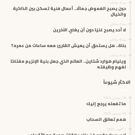
ت
منذ 4 ساعات
حين يصبح الغموض جمالًا.. أعمال فنية تسكن بين الذاكرة
ر
والخيال
و
ن
منذ 4 ساعات
ي
لا أحد يصبح غنيًا دون أن يغني الآخرين
منذ 4 ساعات
بناة.. هل يستحق أن يعيش القارئ معه ساعات من عمره؟
منذ 4 ساعات
ويليام هوارد شتاين.. العالم الذي جعل بنية الإنزيم مفتاحًا
لفهم وظيفته
الاكثر شيوعاً
16 ديسمبر، 2023
ما تفعله يرجع إليك
16 ديسمبر، 2023
همم تعانق السحاب
1 أكتوبر، 2025