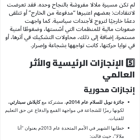
لم تكن مسيرة ملالا مفروشة بالنجاح وحده. فقد تعرضت
لانتقادات: بعضهم اعتبرها “مدفوعة من الخارج” أو تتلقى
دعمًا خارجيًا لتروج لأجندات سياسية. كما واجهت
صعوبات مالية للمنظمات التي أسّستها، وضغوطًا أمنية
مستمرة. إضافة إلى ذلك، محاولات التشكيك في أثرها، أو
في نوايا حركتها، كانت تواجهها بشجاعة وإصرار.
5️⃣ الإنجازات الرئيسية والأثر
العالمي
إنجازات محورية
جائزة نوبل للسلام عام 2014م
، مشتركة مع
كايلاش سبتارثي
،
لكونها رمزًا للشجاعة في مواجهة القمع والدفاع عن حق التعليم
للفتيات.
خطابها الشهير في الأمم المتحدة عام 2013م بعنوان “أنا
ملالا”، حيث قالت: