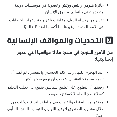
جائزة
هيومن رايتس ووتش
وعضوية في مؤسسات دولية
متعددة تُعنى بالتعليم وحقوق الإنسان.
تقدير من رؤساء الدول، مقابلات تلفزيونية، دعوات لخطابات
في الأمم المتحدة وغيرها، ما أكسبها امتدادًا عالميًا.
7️⃣ التحديات والمواقف الإنسانية
من الأمور المؤثرة في سيرة ملالا مواقفها التي تُظهر
إنسانيتها:
عند الهجوم عليها، رغم الألم الجسدي والنفسي، لم تُقبل أن
تصبح ضحية خائفة، بل اختارت أن ترفع صوتها أكثر.
رفضها أن تنطوي على تعليق سياسي ضيق، بل جعلت التعليم
كسلاح ضد الظلم لا كسلاح خصومة.
موقفها من الفقراء والفتيات في مناطق النزاع، تدخّلت من
خلال مشاريع الصندوق لتوفير اللوازم، التوجيه، المنح، المأوى
أحيانًا.