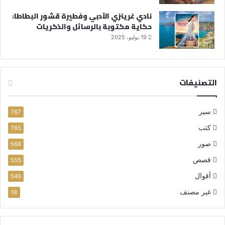
نادي غرينزي الأدبي وفطيرة قشور البطاطا:
حكاية مكتوبة بالرسائل والذكريات
19 يوليو، 2025
التصنيفات
سير
767
كتب
765
صور
568
قصص
555
أقوال
549
غير مصنف
18