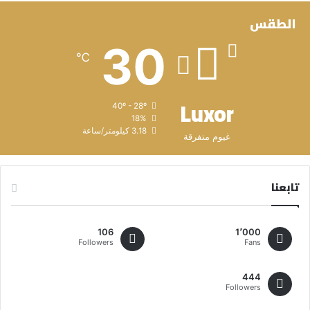
الطقس
30
℃
Luxor
40º - 28º
18%
3.18 كيلومتر/ساعة
غيوم متفرقة
تابعنا
106
1٬000
Followers
Fans
444
Followers