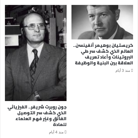
كريستيان بوهيمر أنفينسن..
العالم الذي كشف سر طي
البروتينات وأعاد تعريف
العلاقة بين البنية والوظيفة
منذ 3 أيام
جون روبرت شريفر.. الفيزيائي
الذي كشف سر التوصيل
الفائق وغيّر فهم العلماء
للمادة
منذ 4 أيام