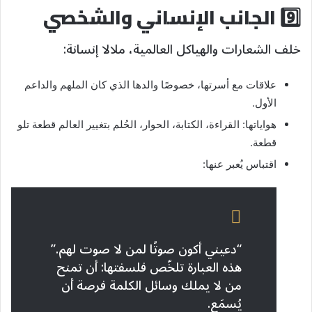
9️⃣ الجانب الإنساني والشخصي
خلف الشعارات والهياكل العالمية، ملالا إنسانة:
علاقات مع أسرتها، خصوصًا والدها الذي كان الملهم والداعم
الأول.
هواياتها: القراءة، الكتابة، الحوار، الحُلم بتغيير العالم قطعة تلو
قطعة.
اقتباس يُعبر عنها:
“دعيني أكون صوتًا لمن لا صوت لهم.”
هذه العبارة تلخّص فلسفتها: أن تمنح
من لا يملك وسائل الكلمة فرصة أن
يُسمَع.