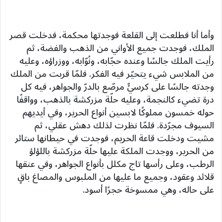
وأما أنا فطلعت إلى القلعة فوجدتها محكمة، فدخلت قصر
الملك، فوجدت جميع الأواني من الذهب والفضة، ثم
رأيت الملك جالسًا وعنده حجّابه، ونُوّابه، ووزراؤه، وعليه
من الملابس شيء يتحيّر فيه الفكر. فلمّا قربت من الملك
وجدته جالسًا على كرسيٍّ مرصّع بالدرّ والجواهر، فيه كل
درة تضيء كالنجمة، وعليه حلّة مزركشة بالذهب، وواقفًا
حوله خمسون مملوكًا لابسين أنواع الحرير، وفي أيديهم
السيوف مجرّدة. فلمّا نظرت لذلك دهش عقلي، ثم
مشيت ودخلت قاعة الحريم، فوجدت في حيطانها ستائر
من الحرير، ووجدت الملكة عليها حلّة مزركشة باللؤلؤ
الرطب، وعلى رأسها تاج مكلل بأنواع الجواهر، وفي عنقها
قلائد وعقود، وجميع ما عليها من الملبوس والمصاغ باقٍ
على حاله، وهي ممسوخة حجرًا أسود.