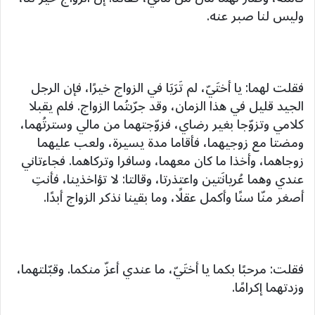
وليس لنا صبر عنه.
فقلت لهما: يا أختَيّ، لم تَرَيَا في الزواج خيرًا، فإن الرجل
الجيد قليل في هذا الزمان، وقد جرّبتُما الزواج. فلم يقبلا
كلامي وتزوّجا بغير رضاي، فزوّجتهما من مالي وسترتُهما،
ومضتا مع زوجيهما، فأقاما مدة يسيرة، ولعب عليهما
زوجاهما، وأخذا ما كان معهما، وسافرا وتركاهما. فجاءتاني
عندي وهما عُريانَتين واعتذرتا، وقالتا: لا تؤاخذينا، فأنتِ
أصغر منّا سنًا وأكمل عقلًا، وما بقينا نذكر الزواج أبدًا.
فقلت: مرحبًا بكما يا أختَيّ، ما عندي أعزّ منكما. وقبّلتهما،
وزدتهما إكرامًا.