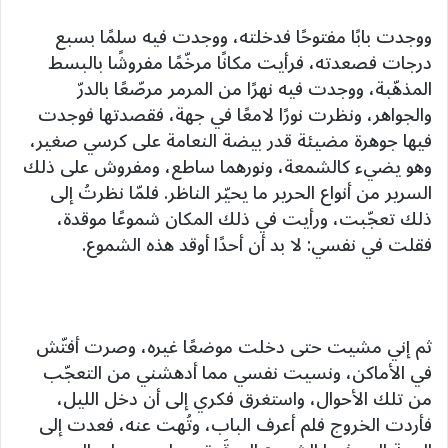
ووجدت بابًا مفتوحًا فدخلته، ووجدت فيه سلمًا بسبع
درجات فصعدته، فرأيت مكانًا مرخّمًا مفروشًا بالبسط
المذهّبة، ووجدت فيه نهرًا من المرمر مرصّعًا بالدرّ
والجواهر، ونظرت نورًا لامعًا في جهة، فقصدتها فوجدت
فيها جوهرة مضيئة قدر بيضة النعامة على كرسي صغير،
وهو يضيء كالشمعة، ونورهما ساطع، ومفروش على ذلك
السرير من أنواع الحرير ما يحيّر الناظر. فلمّا نظرتُ إلى
ذلك تعجّبت، ورأيت في ذلك المكان شموعًا موقدة،
فقلت في نفسي: لا بد أن أحدًا أوقد هذه الشموع.
ثم إني مشيت حتى دخلت موضعًا غيره، وصرت أفتّش
في الأماكن، ونسيت نفسي مما أدهشني من التعجّب
من تلك الأحوال، واستغرق فكري إلى أن دخل الليل،
فأردت الخروج فلم أعرف الباب، وتُهت عنه، فعدت إلى