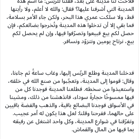
فلاحَت لنا مدينة على بُعد، فقلنا للريّس: ما اسم هذه
المدينة التي أشرفنا عليها؟ فقال: والله لا أعلم، ولا رأيتها
قط، ولا سلكت عمري هذا البحر، ولكن جاء الأمر بسلامة،
فما بقي إلا أن تدخلوا هذه المدينة وتُخرجوا بضائعكم، فإن
حصل لكم بيع فبيعوا وتصرّفوا فيها، وإن لم يحصل لكم
بيع، نرتاح يومين ونتزوّد ونسافر.
فدخلنا المدينة وطلع الريّس إليها، وغاب ساعةً ثم جاءنا،
وقال: قوموا إلى المدينة، وتعجّبوا من صنع الله في خلقه،
واستعيذوا من سخطه. فطلعنا المدينة فوجدنا كل من
فيها ممسوخًا حجارةً سوداء، فاندَهشنا من ذلك، ومشينا
في الأسواق فوجدنا البضائع باقية، والذهب والفضة باقيين
على حالهما، ففرحنا وقلنا: لعل هذا يكون له أمر عجيب.
وتفرّقنا في شوارع المدينة، وكل واحد اشتغل عن رفيقه
بما فيها من المال والقماش.