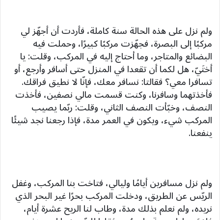
ولم نزل على هذه الحالة سنة كاملة، فأردت أن أجهّز لي
مركبًا إلى البصرة، فجهّزت مركبًا كبيرًا، وحملت فيه
البضائع والمتاجر، وما أحتاج إليه في المركب، وقلت: يا
أختَيّ، هل لكما أن تقعدا في المنزل حتى أسافر وأرجع، أو
تسافرا معي؟ فقالتا: نسافر معك، فإنّا لا نطيق فراقك.
فأخذتهما وسافرنا، وكنت قسمت مالي نصفين، فأخذت
النصف، وخبّأت النصف الثاني، وقلت: ربّما يصيب
المركب شيء، ويكون في العمر مدة، فإذا رجعنا نجد شيئًا
ينفعنا.
ولم نزل مسافرين أيامًا وليالي، فتاخت بنا المركب، وغفل
الريّس عن الطريق، ودخلت المركب بحرًا غير البحر الذي
نريده، ولم نعلم بذلك مدة، وطاب لنا الريح عشرة أيام،