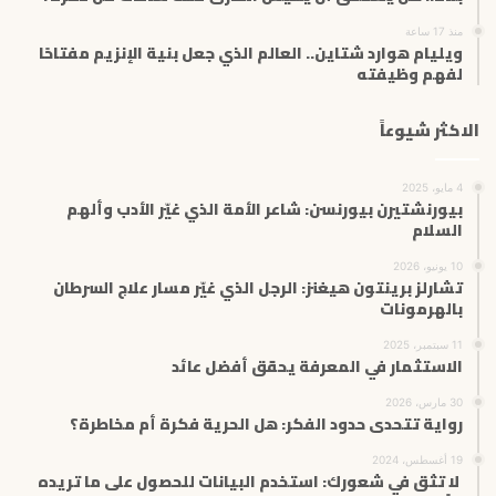
منذ 17 ساعة
ويليام هوارد شتاين.. العالم الذي جعل بنية الإنزيم مفتاحًا
لفهم وظيفته
الاكثر شيوعاً
4 مايو، 2025
بيورنشتيرن بيورنسن: شاعر الأمة الذي غيّر الأدب وألهم
السلام
10 يونيو، 2026
تشارلز برينتون هيغنز: الرجل الذي غيّر مسار علاج السرطان
بالهرمونات
11 سبتمبر، 2025
الاستثمار في المعرفة يحقق أفضل عائد
30 مارس، 2026
رواية تتحدى حدود الفكر: هل الحرية فكرة أم مخاطرة؟
19 أغسطس، 2024
لا تثق في شعورك: استخدم البيانات للحصول على ما تريده