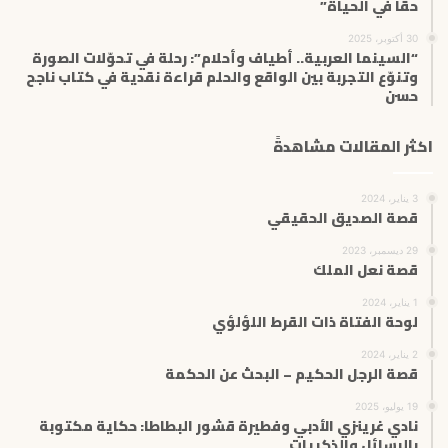
حقًا في الحياة”
30 أكتوبر، 2025
“السينما العربية.. أطياف وأحلام”: رحلة في تحوّلات الصورة
وتنوّع التجربة بين الواقع والحلم قراءة نقدية في كتاب ناجح
حسن
اكثر المقالات مشاهدةً
3 يناير، 2024
قصة الصديق الحقيقي
29 ديسمبر، 2023
قصة نعل الملك
1 يناير، 2024
لوحة الفتاة ذات القرط اللؤلؤي
2 يناير، 2024
قصة الرجل الحكيم – البحث عن الحكمة
19 يوليو، 2025
نادي غرينزي الأدبي وفطيرة قشور البطاطا: حكاية مكتوبة
بالرسائل والذكريات