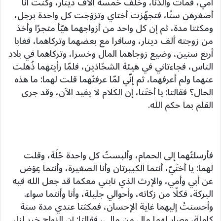
أمي، فمات والدُنا، وخلّف خمسة آلاف دينار، وكنت أنا
أصغرهن سنًا، فتجهّزت أختاي وتزوّجت كل واحدة برجل،
ومكثتا مدة، ثم إن كل واحد من أزواجهما هيّأ متجرًا وأخذ
من زوجته ألف دينار، وسافرا مع بعضهما وتركاهما، فغابا
أربع سنين، وضيع زوجاهما المال وخسرا، وتركاهما في بلاد
الناس، فجاءتاني في هيئة الشحّاذين، فلمّا رأيتهما ذُهلت
عنهما ولم أعرفهما، ثم إنّي لمّا عرفتُهما قلت لهما: ما هذه
الحال؟ فقالتا: يا أختَنا، إن الكلام لا يفيد الآن، وقد جرى
القلم بما حكم الله.
فأرسلتُهما إلى الحمام، وألبستُ كل واحدة حُلّة، وقلت
لهما: يا أختَيّ، أنتما الكبيرتان وأنا الصغيرة، وأنتما عِوَض
عن أبي وأمي، والإرث الذي نابني معكما قد جعل الله فيه
البركة، فكلّا من زكاته، وأحوالي جليلة، وأنا وأنتما سواء.
وأحسنتُ إليهما غاية الإحسان، فمكثتا عندي مدة سنة
كاملة، وصار لهما مال من مالي، فقالتا: إن الزواج خير لنا،