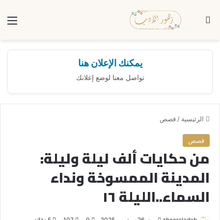
بحث عن
الق
يمكنك الإعلان هنا
تواصل معنا لوضع إعلانك
الرئيسية
/
قصص
قصص
من حكايات ألف ليلة وليلة:
المدينة الممسوخة ونداء
السماء..الليلة ١٦
zhooraladab
أ
26 سبتمبر، 2025
0
107
5 دقائق