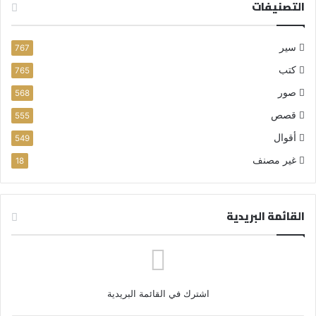
التصنيفات
سير
767
كتب
765
صور
568
قصص
555
أقوال
549
غير مصنف
18
القائمة البريدية
اشترك في القائمة البريدية