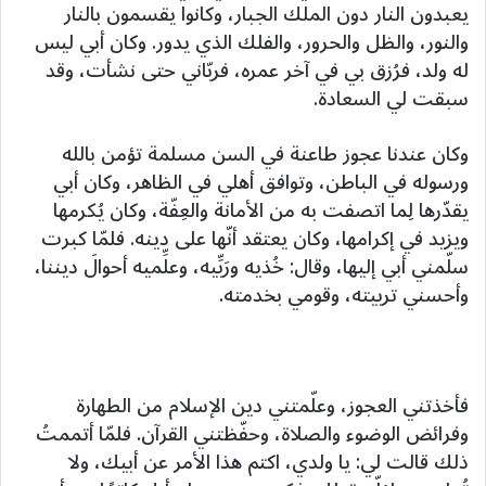
يعبدون النار دون الملك الجبار، وكانوا يقسمون بالنار
والنور، والظل والحرور، والفلك الذي يدور. وكان أبي ليس
له ولد، فرُزق بي في آخر عمره، فربّاني حتى نشأت، وقد
سبقت لي السعادة.
وكان عندنا عجوز طاعنة في السن مسلمة تؤمن بالله
ورسوله في الباطن، وتوافق أهلي في الظاهر، وكان أبي
يقدّرها لِما اتصفت به من الأمانة والعِفّة، وكان يُكرمها
ويزيد في إكرامها، وكان يعتقد أنّها على دينه. فلمّا كبرت
سلّمني أبي إليها، وقال: خُذيه ورَبِّيه، وعلِّميه أحوالَ ديننا،
وأحسني تربيته، وقومي بخدمته.
فأخذتني العجوز، وعلّمتني دين الإسلام من الطهارة
وفرائض الوضوء والصلاة، وحفّظتني القرآن. فلمّا أتممتُ
ذلك قالت لي: يا ولدي، اكتم هذا الأمر عن أبيك، ولا