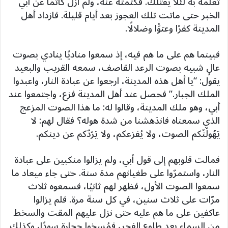
تُعلمه به لئلّا يقتلك. فكتمته عنه، ولم أزل كاتمًا عن أبي
الخبر حتى ماتت تلك العجوز بعد أيام قليلة. فازداد أهل
المدينة كفرًا وعتوًّا وضلالًا.
فبينما هم على ما هم فيه، إذ سمعوا مناديًا ينادي بصوت
عالٍ شبيه بصوت الرعد القاصف، سمعه القريب والبعيد
يقول: “يا أهل هذه المدينة، ارجعوا عن عبادة النار، واعبدوا
الملك الجبار.” فحصل عند أهل المدينة فزع، واجتمعوا عند
أبي، وهو ملك المدينة، وقالوا له: ما هذا الصوت المزعج
الذي سمعناه فاندَهشنا من شدة هوله؟ فقال لهم: لا
يَهُولَنّكم الصوت، ولا يُفزعكم، ولا يَرُدّكم عن دينكم.
فمالت قلوبهم إلى قول أبي، ولم يزالوا منكبين على عبادة
النار، واستمرّوا على طغيانهم مدة سنة. حتى جاء ميعاد ما
سمعوا الصوت الأول، فظهر لهم ثانيًا، فسمعوه ثلاث
مرّات على ثلاث سنين، في كل سنة مرة. فلم يزالوا
عاكفين على ما هم عليه حتى نزل عليهم المقت والسخط
من السماء بعد طلوع الفجر، فمُسخوا حجارة سودًا، وكذلك