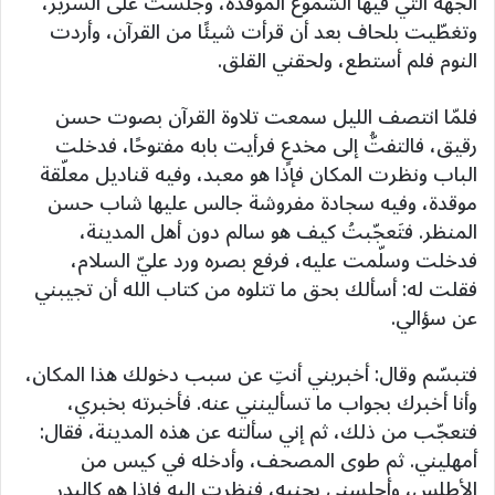
الجهة التي فيها الشموع الموقَدة، وجلست على السرير،
وتغطّيت بلحاف بعد أن قرأت شيئًا من القرآن، وأردت
النوم فلم أستطع، ولحقني القلق.
فلمّا انتصف الليل سمعت تلاوة القرآن بصوت حسن
رقيق، فالتفتُّ إلى مخدعٍ فرأيت بابه مفتوحًا، فدخلت
الباب ونظرت المكان فإذا هو معبد، وفيه قناديل معلّقة
موقدة، وفيه سجادة مفروشة جالس عليها شاب حسن
المنظر. فتَعجّبتُ كيف هو سالم دون أهل المدينة،
فدخلت وسلّمت عليه، فرفع بصره ورد عليّ السلام،
فقلت له: أسألك بحق ما تتلوه من كتاب الله أن تجيبني
عن سؤالي.
فتبسّم وقال: أخبريني أنتِ عن سبب دخولك هذا المكان،
وأنا أخبرك بجواب ما تسألينني عنه. فأخبرته بخبري،
فتعجّب من ذلك، ثم إني سألته عن هذه المدينة، فقال:
أمهليني. ثم طوى المصحف، وأدخله في كيس من
الأطلس، وأجلسني بجنبه، فنظرت إليه فإذا هو كالبدر