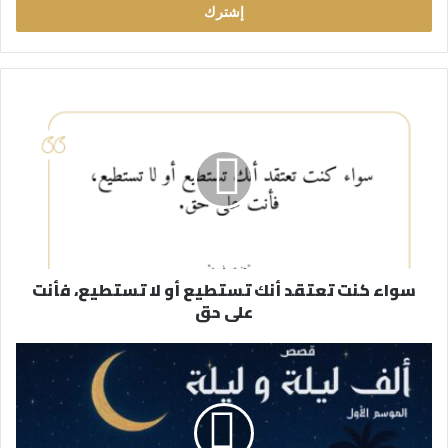
ل
ب
ر
ي
د
ك
ا
ل
إ
ل
ك
ت
ر
سواء كنت تعتقد أنك تستطيع أو لا تستطيع، فأنت
و
على حق
ن
ي