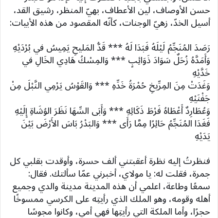
حسن الأوصاف، لين الأعطاف، بهيّ المنظر، رشيق القد،
أسيل الخدّ، زهيّ الوجنات، كأنّه المقصود من هذه الأبيات:
رَصَدَ المُنَجِّمُ لَيْلَهُ فَبَدَا لَهُ *** قَدُّ المَليحِ يَمِيسُ في بُرْدَيْهِ
وَأَمَدَّهُ زُحَلٌ سَوَادَ ذَوَائِبٍ *** وَالمِسْكُ هَادِي الخَالِ في
خَدَّيْهِ
وَغَدَتْ مِنَ المِرِّيخِ حُمْرَةُ خَدِّهِ *** وَالقَوْسُ يَرْمِي النَّبْلَ مِنْ
جَفْنَيْهِ
وَعُطَارِدٌ أَعْطَاهُ فَرْطَ ذَكَائِهِ *** وَأَبَى السِّهَا نَظَرَ الوُشَاةِ إِلَيْهِ
فَغَدَا المُنَجِّمُ حَائِرًا مِمَّا رَأَى *** وَالبَدْرُ بَاسَ الأَرْضَ بَيْنَ
يَدَيْهِ
فنظرتُ إليه نظرة أعقبتني ألف حسرة، وأوقدت بقلبي كل
جمرة، فقلت له: يا مولاي، أخبرني عمّا سألتك. فقال:
سمعًا وطاعة، اعلمي أن هذه المدينة مدينة والدي وجميع
أهله وقومه، وهو الملك الذي رأيتِه على الكرسي ممسوخًا
حجرًا، وأما الملكة التي رأيتِها فهي أمي، وكانوا مجوسًا