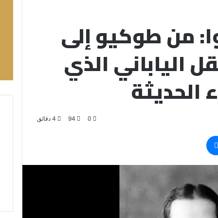
: من طوكيو إلى
قل الياباني الذي
ء الحديثة
0
94
4 دقائق
ماسنجر