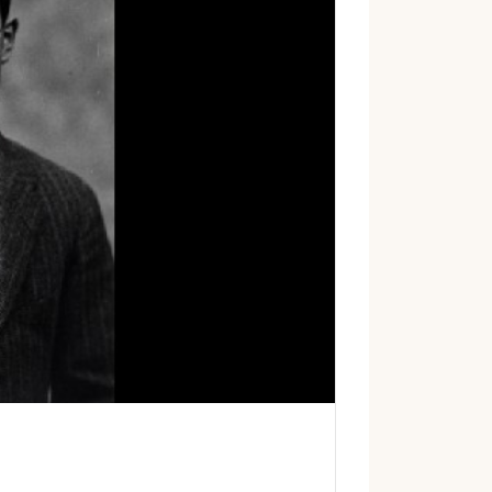
إ
ل
ك
ت
ر
و
ن
ي
ا