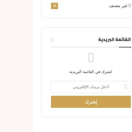
غير مصنف
18
القائمة البريدية
اشترك في القائمة البريدية
أ
د
خ
ل
ب
ر
ي
د