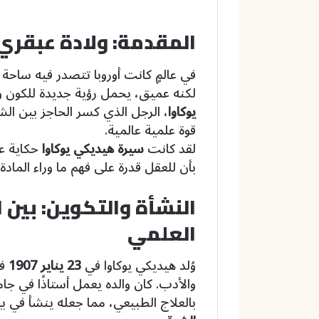
المقدمة: ولادة عبقري
في عالمٍ كانت أوروبا تتصدر فيه ساحة
لكنه عميق، يحمل رؤية جديدة للكون 
يوكاوا
، الرجل الذي كسر الحاجز بين الشر
قوة علمية عالمية.
لقد كانت
سيرة هيديكي يوكاوا
حكاية عن
بأن للعقل قدرة على فهم ما وراء المادة
النشأة والتكوين: بين ا
العلمي
وُلد هيديكي يوكاوا في
23 يناير 1907
ف
والأدب. كان والده يعمل أستاذًا في جامع
بالعلاج الطبيعي، مما جعله ينشأ في ب