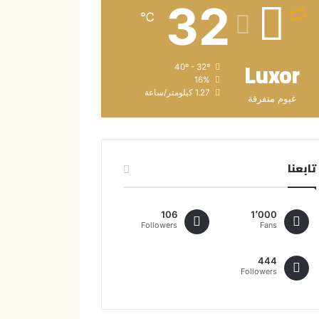
32
℃
Luxor
40º - 32º
16%
1.27 كيلومتر/ساعة
غيوم متفرقة
تابعنا
106
1٬000
Followers
Fans
444
Followers