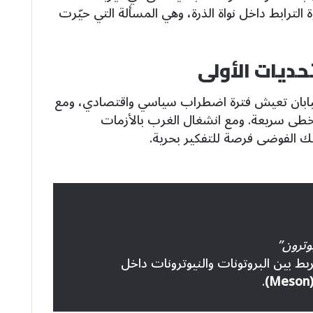
 الترابط داخل نواة الذرة، وهي المسألة التي حيّرت
حديات الأولى
اليابان تعيش فترة اضطراب سياسي واقتصادي، ومع
خطى سريعة. ومع انشغال الغرب بالأزمات
لك الفوضى فرصة للتفكير بحرية.
وترون”
ط بين البروتونات والنيوترونات داخل
)
.