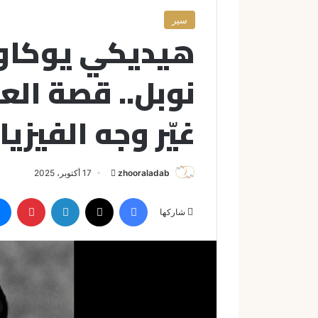
سير
هيديكي يوكاوا
نوبل.. قصة الع
غيّر وجه الفيزيا
zhooraladab
أ
17 أكتوبر، 2025
ر
فيسبوك
X
لينكدإن
بينتيريست
س
شاركها
ل
ب
ر
ي
د
ا