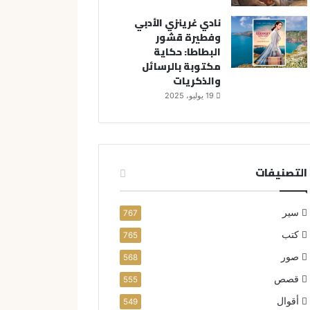
نادي غرينزي الأدبي
وفطيرة قشور
البطاطا: حكاية
مكتوبة بالرسائل
والذكريات
19 يوليو، 2025
التصنيفات
سير
767
كتب
765
صور
568
قصص
555
أقوال
549