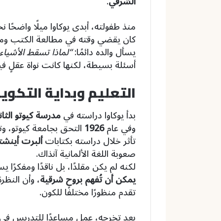
الشرقي
.
منذ طفولته، أبدى يوكاوا ميلًا واضحًا ن
كان يقضي وقته في مطالعة الكتب ومراق
يسأل والده دائمًا:
“لماذا تسقط الأشياء 
أسئلة بسيطة، لكنها كانت نواة عقلٍ ف
التعليم وبداية التكوي
بدأ يوكاوا دراسته في
مدرسة كيوتو الثان
وفي عام
1926
التحق بجامعة كيوتو، وت
تأثر خلال دراسته بكتابات
ألبرت أينشت
صعوبة اللغة الألمانية آنذاك.
لكنه لم يكن مقلدًا، بل ناقدًا ومفكرًا 
يمكن أن تُفهم بروح شرقية
، وأن النظرة
تقدم منظورًا مختلفًا للكون.
بعد تخرجه، عمل مساعدًا للتدريس في ج