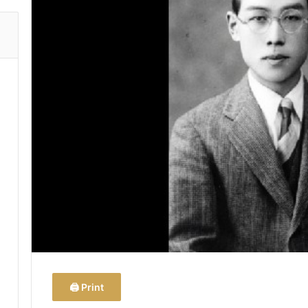
Print 🖨