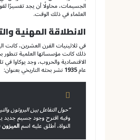
الجسيمات، محاولًا أن يجد تفسيرًا لقوة
العلماء في ذلك الوقت.
الانطلاقة المهنية والت
في ثلاثينيات القرن العشرين، كانت 
ذلك كانت مؤسساتها العلمية تتطور ب
الاقتصادية والحروب، وجد يوكاوا في ت
عام
1935
نشر بحثه التاريخي بعنوان:
“حول التفاعل بين البروتون والني
وفيه اقترح وجود جسيم جديد يرب
النواة، أطلق عليه اسم
الميزون (Meson