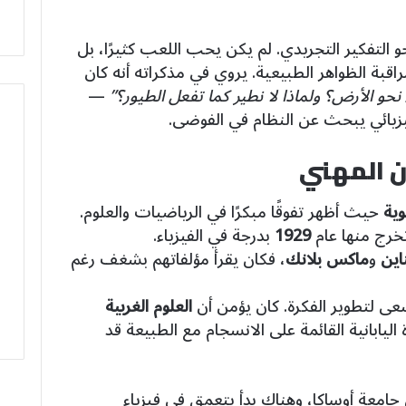
حو التفكير التجريدي. لم يكن يحب اللعب كثيرًا، بل
بة الظواهر الطبيعية. يروي في مذكراته أنه كان
نحو الأرض؟ ولماذا لا نطير كما تفعل الطيور؟”
—
يزيائي يبحث عن النظام في الفوضى.
ن المهني
وية
حيث أظهر تفوقًا مبكرًا في الرياضيات والعلوم.
خرج منها عام
1929
بدرجة في الفيزياء.
اين
و
ماكس بلانك
، فكان يقرأ مؤلفاتهم بشغف رغم
يسعى لتطوير الفكرة. كان يؤمن أن
العلوم الغربية
 اليابانية القائمة على الانسجام مع الطبيعة قد
امعة أوساكا، وهناك بدأ يتعمق في فيزياء