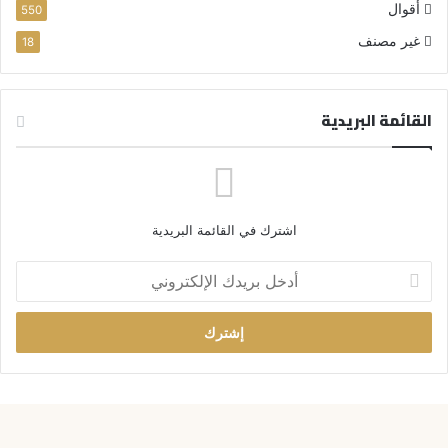
أقوال
550
غير مصنف
18
القائمة البريدية
اشترك في القائمة البريدية
أ
د
خ
ل
ب
ر
ي
د
ك