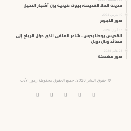
مدينة العلا القديمة: بيوت طينية بين أشجار النخيل
10 مارس، 2024
صور النجوم
17 أبريل، 2026
القديس يوحنا بيرس.. شاعر المنفى الذي حوّل الرياح إلى
قصائد ونال نوبل
25 يناير، 2024
صور مضحكة
© حقوق النشر 2026، جميع الحقوق محفوظة زهور الأدب
فيسبوك
X
انستقرام
تيلقرام
‫TikTok