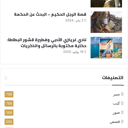
قصة الرجل الحكيم – البحث عن الحكمة
2 يناير، 2024
نادي غرينزي الأدبي وفطيرة قشور البطاطا:
حكاية مكتوبة بالرسائل والذكريات
19 يوليو، 2025
التصنيفات
سير
768
كتب
766
صور
569
قصص
556