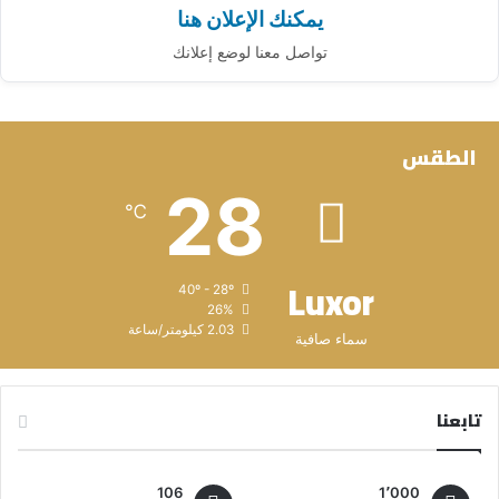
يمكنك الإعلان هنا
تواصل معنا لوضع إعلانك
الطقس
28
℃
Luxor
40º - 28º
26%
2.03 كيلومتر/ساعة
سماء صافية
تابعنا
106
1٬000