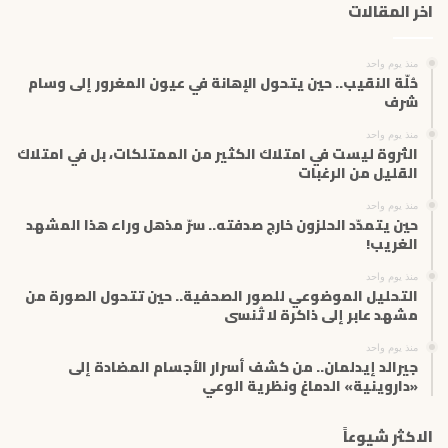
اخر المقالات
ا
ل
إ
منذ يوم واحد
ل
حُلّة النقيب.. حين يتحول الإهانة في عيون المغرور إلى وسام
ك
شرف
ت
منذ يوم واحد
ر
الثروة ليست في امتلاك الكثير من الممتلكات، بل في امتلاك
و
القليل من الرغبات
ن
ي
منذ يوم واحد
حين يتمدّد الحلزون خارج صدفته.. سرّ مذهل وراء هذا المشهد
الغريب!
منذ يوم واحد
التحليل الموضوعي للصور الصحفية.. حين تتحول الصورة من
مشهد عابر إلى ذاكرة لا تُنسى
منذ يوم واحد
جيرالد إيدلمان.. من كشف أسرار الأجسام المضادة إلى
«داروينية» الدماغ ونظرية الوعي
الاكثر شيوعاً