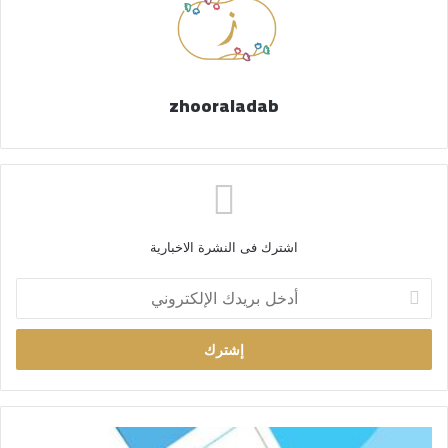
zhooraladab
اشترك فى النشرة الاخبارية
أ
د
خ
ل
ب
ر
ي
د