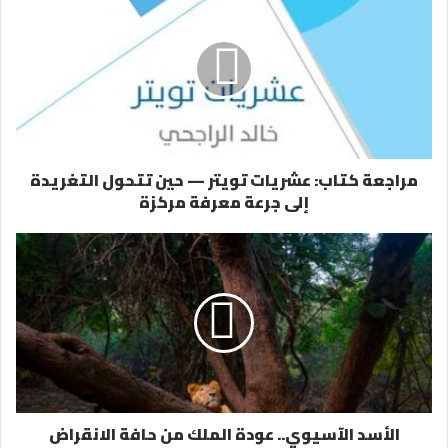
ك
ا
ل
إ
ل
ك
ت
ر
مراجعة كتاب: عشريات تويتر — حين تتحول التغريدة
و
إلى جرعة معرفة مركزة
ن
ي
الأسد الآسيوي.. عودة الملك من حافة الانقراض