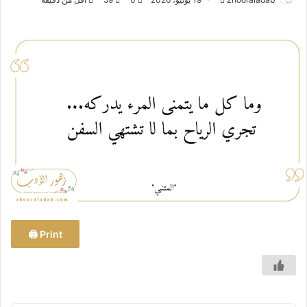
ر
س
ل
ب
ر
ي
د
ا
إ
ل
ك
ت
ر
و
Print 🖨
ن
ي
ا