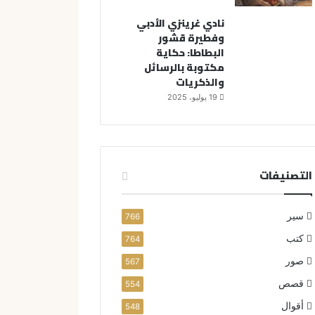
نادي غرينزي الأدبي
وفطيرة قشور
البطاطا: حكاية
مكتوبة بالرسائل
والذكريات
19 يوليو، 2025
التصنيفات
سير
766
كتب
764
صور
567
قصص
554
أقوال
548