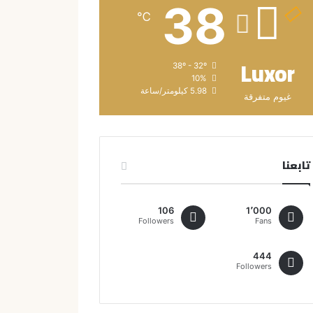
38
℃
Luxor
38º - 32º
10%
5.98 كيلومتر/ساعة
غيوم متفرقة
تابعنا
106
1٬000
Followers
Fans
444
Followers