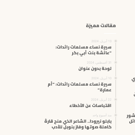
ك
ا
ل
إ
مقالات مميزة
ل
ك
ت
13 أبريل، 2024
ر
سيرة نساء مسلمات رائدات:
“عائشة بنت أبي بكر
و
ن
31 أغسطس، 2024
ي
لوحة بدون عنوان
ي
10 أبريل، 2024
سيرة نساء مسلمات رائدات: “أم
عمارة”
22 أبريل، 2024
اقتباسات عن الأخطاء
شور
منذ أسبوع واحد
ئل
بابلو نيرودا.. الشاعر الذي منح قارةً
كاملة صوتها وفاز بنوبل للأدب