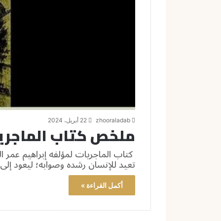
zhooraladab
22 أبريل، 2024
ملخص كتاب الماجريا
كتاب الماجريات لمؤلفه إبراهيم عمر ا
تعيد للإنسان رشده وصوابه؛ ليعود إل
أكمل القراءة »