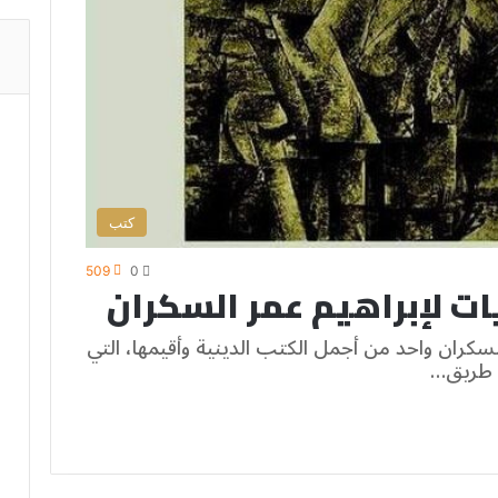
كتب
509
0
ت لإبراهيم عمر السكران
لسكران واحد من أجمل الكتب الدينية وأقيمها، التي
ى طريق…