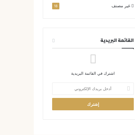
غير مصنف
18
القائمة البريدية
اشترك في القائمة البريدية
أ
د
خ
ل
ب
ر
ي
د