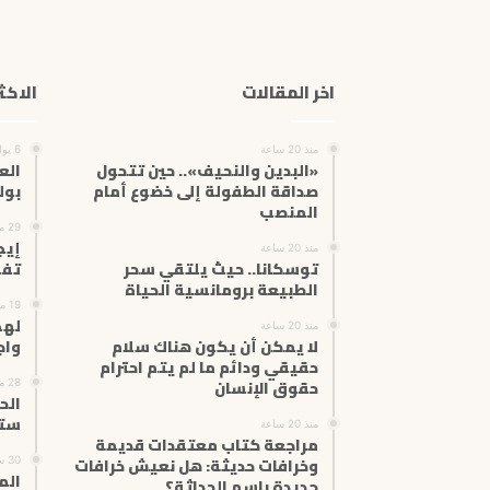
اخر المقالات
الاكث
منذ 20 ساعة
6 يوليو، 2025
«البدين والنحيف».. حين تتحول
الع
صداقة الطفولة إلى خضوع أمام
بول
المنصب
29 مارس، 2026
إيج
منذ 20 ساعة
توسكانا.. حيث يلتقي سحر
تفس
الطبيعة برومانسية الحياة
19 مارس، 2025
لهج
منذ 20 ساعة
لا يمكن أن يكون هناك سلام
واج
حقيقي ودائم ما لم يتم احترام
حقوق الإنسان
28 مايو، 2026
الح
ستغ
منذ 20 ساعة
مراجعة كتاب معتقدات قديمة
وخرافات حديثة: هل نعيش خرافات
30 سبتمبر، 2024
الم
جديدة باسم الحداثة؟