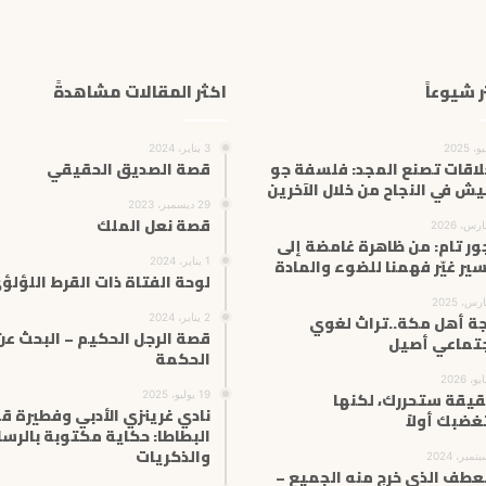
ر شيوعاً
اكثر المقالات مشاهدةً
3 يناير، 2024
لاقات تصنع المجد: فلسفة جو
قصة الصديق الحقيقي
يش في النجاح من خلال الآخرين
29 ديسمبر، 2023
قصة نعل الملك
ور تام: من ظاهرة غامضة إلى
ير غيّر فهمنا للضوء والمادة
1 يناير، 2024
لوحة الفتاة ذات القرط اللؤلؤ
ة أهل مكة..تراث لغوي
2 يناير، 2024
قصة الرجل الحكيم – البحث عن
تماعي أصيل
الحكمة
قيقة ستحررك، لكنها
19 يوليو، 2025
نادي غرينزي الأدبي وفطيرة ق
ضبك أولاً
البطاطا: حكاية مكتوبة بالرسا
والذكريات
عطف الذي خرج منه الجميع –