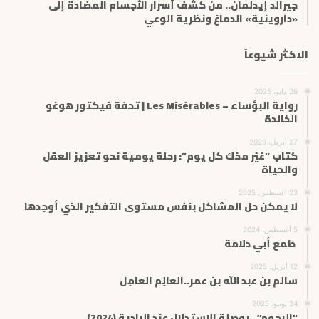
جيرالد إيدلمان.. من كشف أسرار الأجسام المضادة إلى
«داروينية» الدماغ ونظرية الوعي
الاكثر شيوعاً
26 مايو، 2025
رواية البؤساء – Les Misérables | تحفة فيكتور هوغو
الخالدة
27 أبريل، 2025
كتاب “غيّر مخك كل يوم”: رحلة يومية نحو تعزيز العقل
والحياة
23 أغسطس، 2025
لا يمكن حل المشاكل بنفس مستوى التفكير الذي أوجدها
5 أغسطس، 2024
طمع أبي دلامة
12 أبريل، 2025
سالم بن عبد الله بن عمر..العالِم العامِل
24 يونيو، 2025
“الرجوم”.. بوصلة الاستدلال عند البادية (2024)