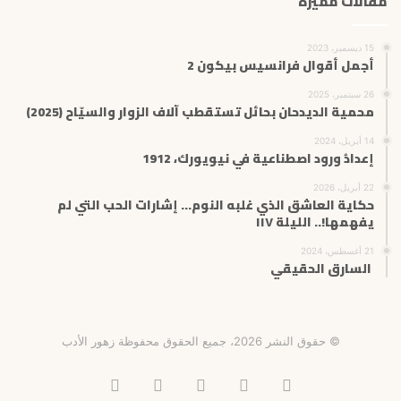
مقالات مميزة
15 ديسمبر، 2023
أجمل أقوال فرانسيس بيكون 2
26 سبتمبر، 2025
محمية الديدحان بحائل تستقطب آلاف الزوار والسيّاح (2025)
14 أبريل، 2024
إعدادُ ورود اصطناعية في نيويورك، 1912
22 أبريل، 2026
حكاية العاشق الذي غلبه النوم… إشارات الحب التي لم
يفهمها!.. الليلة ١١٧
21 أغسطس، 2024
السارق الحقيقي
© حقوق النشر 2026، جميع الحقوق محفوظة زهور الأدب
فيسبوك
X
انستقرام
تيلقرام
‫TikTok