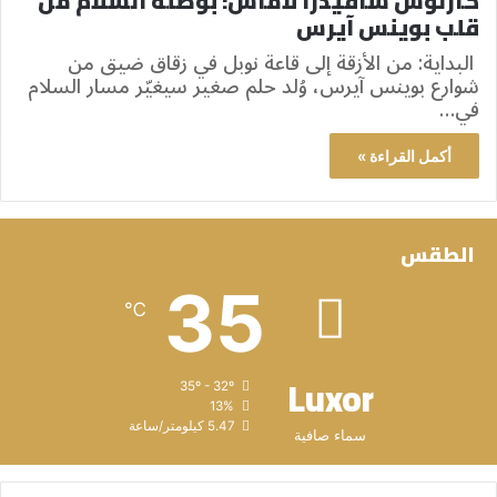
كارلوس سافيدرا لاماس: بوصلة السلام من
قلب بوينس آيرس
البداية: من الأزقة إلى قاعة نوبل في زقاق ضيق من
شوارع بوينس آيرس، وُلد حلم صغير سيغيّر مسار السلام
في…
أكمل القراءة »
الطقس
35
℃
Luxor
35º - 32º
13%
5.47 كيلومتر/ساعة
سماء صافية