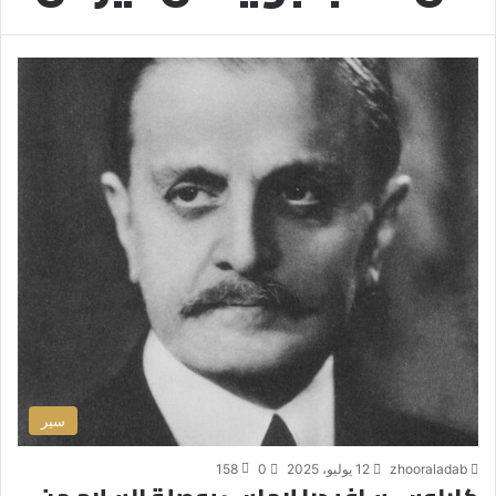
سير
zhooraladab
12 يوليو، 2025
0
158