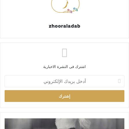
zhooraladab
اشترك فى النشرة الاخبارية
أ
د
خ
ل
ب
ر
ي
د
ك