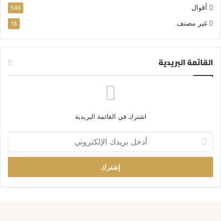
أقوال
549
غير مصنف
18
القائمة البريدية
اشترك في القائمة البريدية
أ
د
خ
ل
ب
ر
ي
د
ك