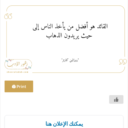
س
ل
ب
ر
ي
د
ا
إ
ل
ك
ت
ر
و
Print 🖨
ن
ي
ا
يمكنك الإعلان هنا