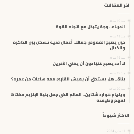
اخر المقالات
ا
ل
إ
منذ 19 ساعة
ل
الحرباء.. وجهٌ يتبدّل مع اتجاه القوة
ك
ت
منذ 19 ساعة
حين يصبح الغموض جمالًا.. أعمال فنية تسكن بين الذاكرة
ر
والخيال
و
ن
منذ 19 ساعة
ي
لا أحد يصبح غنيًا دون أن يغني الآخرين
منذ 19 ساعة
بناة.. هل يستحق أن يعيش القارئ معه ساعات من عمره؟
منذ 20 ساعة
ويليام هوارد شتاين.. العالم الذي جعل بنية الإنزيم مفتاحًا
لفهم وظيفته
الاكثر شيوعاً
11 يناير، 2024