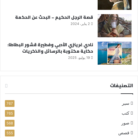
قصة الرجل الحكيم – البحث عن الحكمة
2 يناير، 2024
نادي غرينزي الأدبي وفطيرة قشور البطاطا:
حكاية مكتوبة بالرسائل والذكريات
19 يوليو، 2025
التصنيفات
سير
767
كتب
765
صور
568
قصص
555