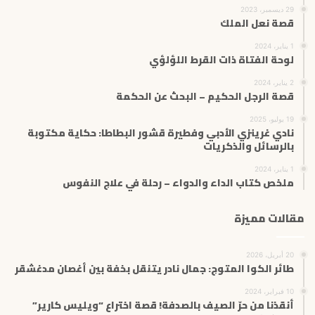
29 ديسمبر، 2023
قصة نعل الملك
1 يناير، 2024
لوحة الفتاة ذات القرط اللؤلؤي
2 يناير، 2024
قصة الرجل الحكيم – البحث عن الحكمة
19 يوليو، 2025
نادي غرينزي الأدبي وفطيرة قشور البطاطا: حكاية مكتوبة
بالرسائل والذكريات
1 يناير، 2024
ملخص كتاب الداء والدواء – رحلة في علاج النفوس
مقالات مميزة
20 أبريل، 2026
طائر الكوا المتوج: جمال نادر يتنقل بخفة بين أغصان مدغشقر
10 فبراير، 2024
أنقذنا من حرّ الصيف بالصدفة! قصة اختراع “ويليس كارير”