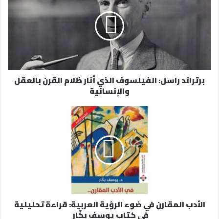
ا
ل
إ
ل
ك
ت
ر
برتراند راسل: الفيلسوف الذي أنار ظلام القرن بالعقل
و
والإنسانية
ن
ي
الأدب المقارن في ضوء الرؤية العربية: قراءة تحليلية
في كتاب يوسف بكّار