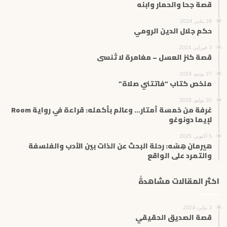
قصة جحا والحمار وابنه
28 يناير، 2024
حكم جلال الدين الرومي
3 فبراير، 2024
قصة كنز العسل – مغامرة لا تُنسى
27 يونيو، 2024
ملخص كتاب “فاتتني صلاة”
30 يوليو، 2025
غرفة من خمسة أمتار… وعالم بأكمله: قراءة في رواية Room
لإيما دونوغو
5 أكتوبر، 2025
هيرمان هِسّه: رحلة البحث عن الذات بين الأدب والفلسفة
والتمرد على الواقع
اكثر المقالات مشاهدةً
3 يناير، 2024
قصة الصديق الحقيقي