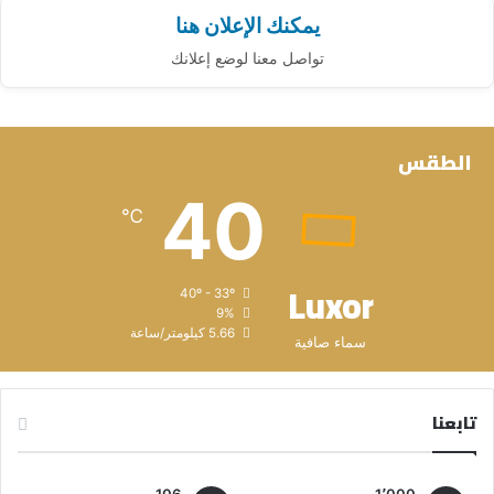
يمكنك الإعلان هنا
تواصل معنا لوضع إعلانك
الطقس
40
℃
Luxor
40º - 33º
9%
5.66 كيلومتر/ساعة
سماء صافية
تابعنا
106
1٬000