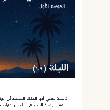
إ
ل
ك
ت
ر
و
ن
ي
ا
قالت: بلغني أيها الملك السعيد أن الوز
والقفار، ويجدّ السير في الليل والنهار، 