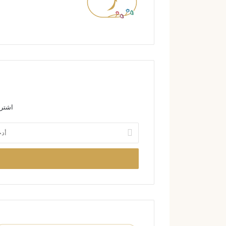
اشترك
أ
د
خ
ل
ب
ر
ي
د
ك
ا