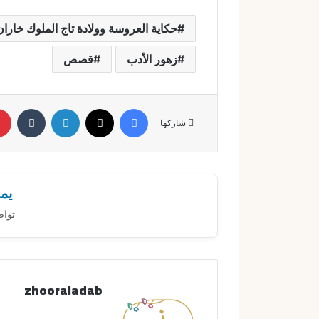
حكاية العروسة وولادة تاج الملوك خاران: ل
زهور الأدب
قصص
فيسبوك
X
لينكدإن
‏Tumblr
شاركها
يمك
تواص
zhooraladab