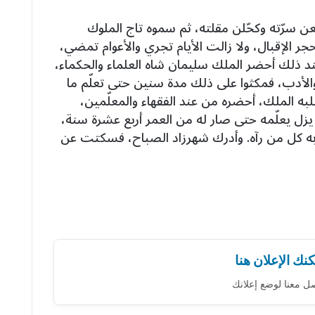
عن سرّته وكحّلن مقلته، ثم سموه تاج الملوك
جر الإقبال، ولا زالت الأيام تجري والأعوام تمضي،
 ذلك أحضر الملك سليمان شاه العلماء والحكماء،
والأدب، فمكثوا على ذلك مدة سنين حتى تعلّم ما
لبه الملك، أحضره من عند الفقهاء والمعلّمين،
م يزل يعلّمه حتى صار له من العمر أربع عشرة سنة،
به كل من رآه. وأدرك شهرزاد الصباح، فسكتت عن
نك الإعلان هنا
ل معنا لوضع إعلانك