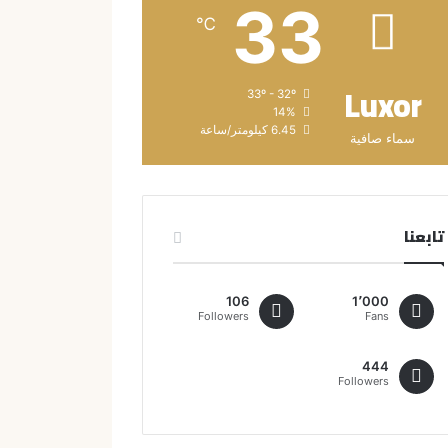
33
℃
Luxor
33º - 32º
14%
6.45 كيلومتر/ساعة
سماء صافية
تابعنا
106
1٬000
Followers
Fans
444
Followers