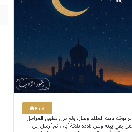
Print 🖨
ير توجّه بابنة الملك وسار، ولم يزل يطوي المراحل
حتى بقي بينه وبين بلاده ثلاثة أيام، ثم أرسل إلى