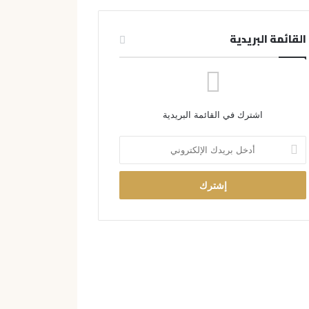
القائمة البريدية
اشترك في القائمة البريدية
أ
د
خ
ل
ب
ر
ي
د
ك
ا
ل
إ