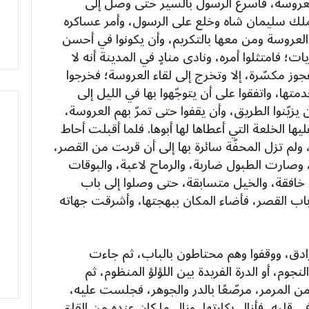
لعروسة، فأسرع الرسول بالسير حتى وصل إلى
لملك سليمان شاه وخلع على الرسول، وأمر عساكره
لعروسة ومن معها بالتكريم، وأن يكونوا في أحسن
؛ فامتثلوا أمره، ونادى منادٍ في المدينة أنه لا
عجوز مكسّرة، إلا وتخرج إلى لقاء العروسة؛ فخرجوا
تها، واتفقوا على أن يتوجّهوا بها في الليل إلى
يزيّنوا الطريق، وأن يقفوا حتى تمرّ بهم العروسة،
يها الخلعة التي أعطاها لها أبوها. فلما أقبلت أحاط
ولم تزل المحفّة سائرة بها إلى أن قربت من القصر،
ا، وصارت الطبول ضاربة، والرماح لاعبة، والبوقات
 خافقة، والخيل متسابقة، حتى وصلوا إلى باب
 باب القصر، فأضاء المكان ببهجتها، وأشرقت جهاته
رادق، ووقفوا وهم محتاطون بالباب، ثم جاءت
جوم، أو الدرة الفريدة بين اللؤلؤ المنظوم، ثم
ن المرمر، مرصّعًا بالدر والجوهر، فجلست عليه،
ي قلبه، فأزال بكارتها، وزال ما كان عنده من القلق