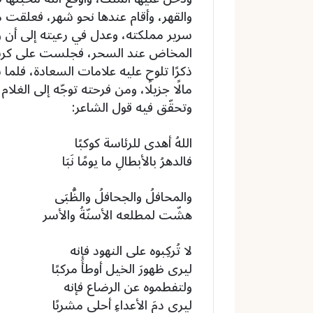
والقهر، وأقام عندها نحو شهر، فعلقت 
سرير مملكته، وعدل في رعيته إلى أن و
المخاض عند السحر، فجلست على كرسي ا
ذكرًا تلوح عليه علامات السعادة، فلما س
مالًا جزيلًا، ومن فرحته توجّه إلى الغلا
وتحقّق فيه قول الشاعر:
اللهُ أهدى للرئاسة كوكبًا
فالدهرُ بالأبطالِ ما يومًا نَبَا
والمحافلُ والجحافلُ والظُّبَى
هشّت لمطلعه الأسنّةُ والأسر
لا تُركِبوه على النهود فإنه
ليرى ظهورَ الخيل أوطأَ مركبًا
ولتفطموه عن الرضاع فإنه
ليرى دمَ الأعداءِ أحلى مشربًا