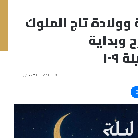
وولادة تاج الملوك
ح وبداية
١٠٩
0
77
2 دقائق
ماسنجر