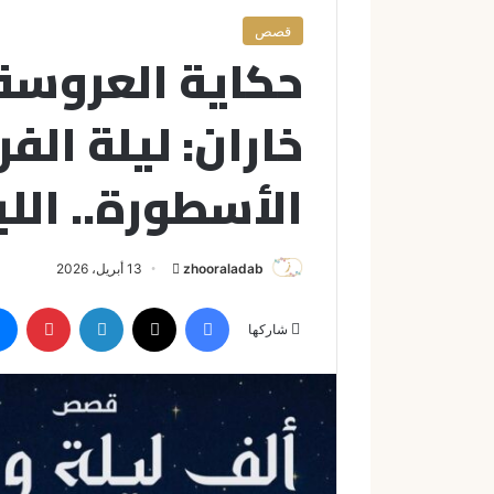
قصص
حكاية العروسة 
خاران: ليلة الفر
الأسطورة.. الليلة 
zhooraladab
أ
13 أبريل، 2026
ر
فيسبوك
X
لينكدإن
بينتيريست
س
شاركها
ل
ب
ر
ي
د
ا