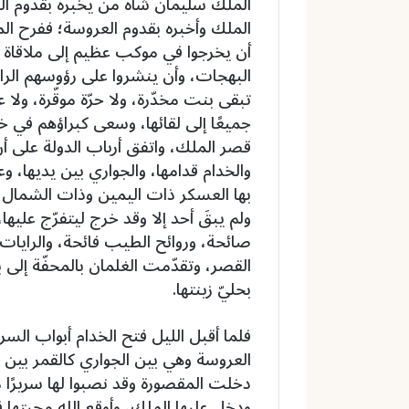
الملك سليمان شاه من يخبره بقدوم ا
الملك وأخبره بقدوم العروسة؛ ففرح ا
أن يخرجوا في موكب عظيم إلى ملاقاة ا
البهجات، وأن ينشروا على رؤوسهم الرايات
تبقى بنت مخدّرة، ولا حرّة موقّرة، ولا 
جميعًا إلى لقائها، وسعى كبراؤهم في خدم
قصر الملك، واتفق أرباب الدولة على أن 
والخدام قدامها، والجواري بين يديها، وعل
بها العسكر ذات اليمين وذات الشمال، 
ولم يبقَ أحد إلا وقد خرج ليتفرّج عليه
صائحة، وروائح الطيب فائحة، والرايات
القصر، وتقدّمت الغلمان بالمحفّة إلى
بحليّ زينتها.
فلما أقبل الليل فتح الخدام أبواب الس
العروسة وهي بين الجواري كالقمر بين الن
دخلت المقصورة وقد نصبوا لها سريرًا م
ودخل عليها الملك، وأوقع الله محبتها ف