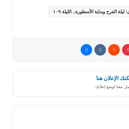
يلة الفرح وبداية الأسطورة.. الليلة ١٠٩
بينتيريست
‏Reddit
‏VKontakte
ماسنجر
نك الإعلان هنا
ل معنا لوضع إعلانك