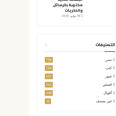
مكتوبة بالرسائل
والذكريات
19 يوليو، 2025
التصنيفات
سير
766
كتب
764
صور
567
قصص
554
أقوال
548
غير مصنف
18