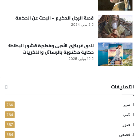
قصة الرجل الحكيم – البحث عن الحكمة
2 يناير، 2024
نادي غرينزي الأدبي وفطيرة قشور البطاطا:
حكاية مكتوبة بالرسائل والذكريات
19 يوليو، 2025
التصنيفات
سير
766
كتب
764
صور
567
قصص
554