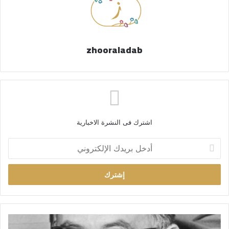
zhooraladab
اشترك فى النشرة الاخبارية
أ
د
خ
ل
ب
ر
ي
د