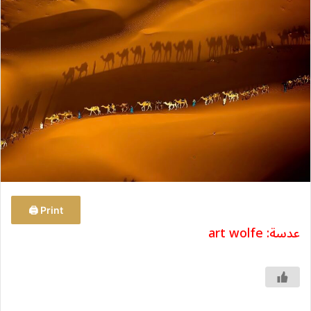
س
ل
ب
ر
ي
د
ا
إ
ل
ك
ت
ر
و
Print 🖨
ن
عدسة: art wolfe
ي
ا