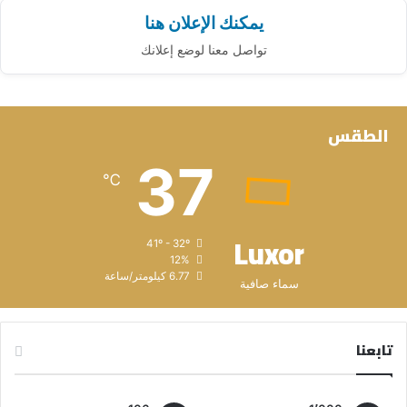
يمكنك الإعلان هنا
تواصل معنا لوضع إعلانك
الطقس
37
℃
Luxor
41º - 32º
12%
6.77 كيلومتر/ساعة
سماء صافية
تابعنا