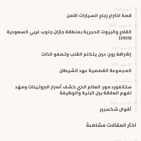
1 يونيو، 2024
قصة اختراع زجاج السيارات الآمن
21 سبتمبر، 2025
القلاع والبيوت الحجرية بمنطقة جازان جنوب غربي السعودية
(2025)
23 يونيو، 2025
إشراقة روح: حين يتكلم القلب وتصفو الذات
22 يوليو، 2024
المجموعة القصصية عهد الشيطان
منذ 12 ساعة
ستانفورد مور: العالم الذي كشف أسرار البروتينات ومهّد
لفهم العلاقة بين البنية والوظيفة
21 أبريل، 2024
أقوال شكسبير
اكثر المقالات مشاهدةً