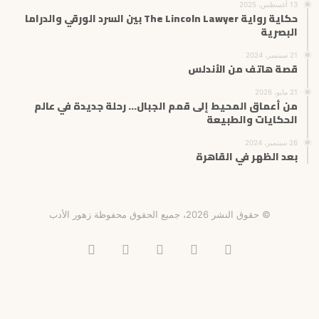
13 أغسطس، 2025
حكاية رواية The Lincoln Lawyer بين السرد الورقي والدراما
البصرية
21 سبتمبر، 2024
قصة هاتف من الأندلس
21 مايو، 2026
من أعماق المحيط إلى قمم الجبال… رحلة جديدة في عالم
الحكايات والطبيعة
26 سبتمبر، 2024
بعد الظهر في القاهرة
© حقوق النشر 2026، جميع الحقوق محفوظة زهور الأدب
فيسبوك
X
انستقرام
تيلقرام
‫TikTok