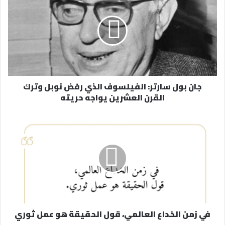
ك
ا
ل
إ
ل
ك
ت
ر
جان بول سارتر: الفيلسوف الذي رفض نوبل وترك
و
القرن العشرين يواجه حريته
ن
ي
في زمن الخداع العالمي، قول الحقيقة هو عمل ثوري