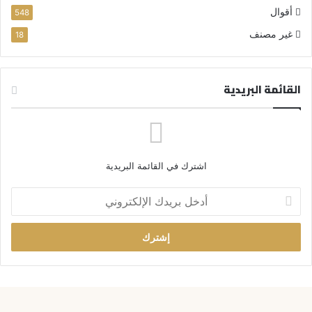
أقوال
548
غير مصنف
18
القائمة البريدية
اشترك في القائمة البريدية
أ
د
خ
ل
ب
ر
ي
د
ك