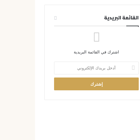
القائمة البريدية
اشترك في القائمة البريدية
أ
د
خ
ل
ب
ر
ي
د
ك
ا
ل
إ