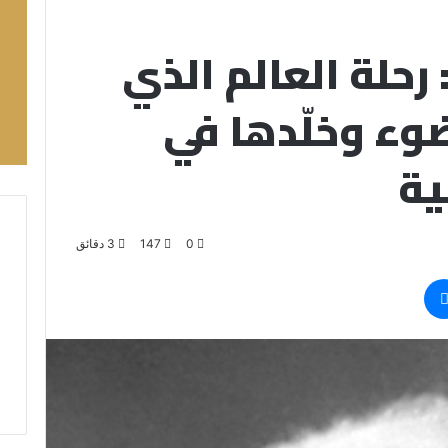
 رحلة العالم الذي
ضوء وخلّدها في
ية
0
147
3 دقائق
ماسنجر