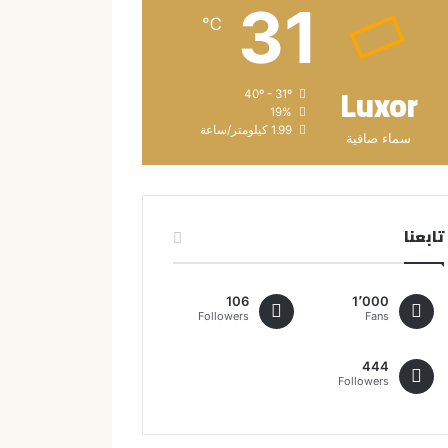
31
℃
Luxor
40º - 31º
19%
1.99 كيلومتر/ساعة
سماء صافية
تابعنا
106
1٬000
Followers
Fans
444
Followers