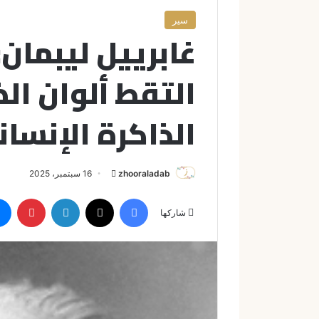
سير
غابرييل ليبمان:
التقط ألوان ال
الذاكرة الإنسان
zhooraladab
أ
16 سبتمبر، 2025
ر
فيسبوك
X
لينكدإن
بينتيريست
س
شاركها
ل
ب
ر
ي
د
ا