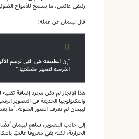
زئبقي عاكس، ما يسمح للأمواج الضوئي
قال ليبمان عن عمله:
“إن الطبيعة هي التي ترسم الألو
الفرصة لتظهر حقيقتها.”
هذا الإنجاز لم يكن مجرد إضافة تقنية 
والتكنولوجيا الحديثة في التصوير الرقم
ليبمان لم يعرف الصور الملونة، أما بعد
إلى جانب التصوير، ساهم ليبمان أيضًا 
الحرارية، لكنه بقي معروفًا عالميًا بابتكا