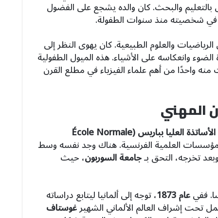
بالتعليم والبحث. كان والده يشجع على الفضول
قًا في شخصيته منذ سنوات الطفولة.
لرياضيات والعلوم الطبيعية. كان يهوى النظر إلى
الضوء وانعكاسه على الأشياء. هذه الميول الطفولية
نه واحدًا من أهم علماء الفيزياء في مطلع القرن
ن المهني
مدرسة الأساتذة العليا بباريس (École Normale
لمؤسسات العلمية الفرنسية. هناك وجد نفسه وسط
وبعد تخرجه، التحق بـ
جامعة السوربون
، حيث
سا. ففي
عام 1873
، توجه إلى ألمانيا ليتابع دراساته
ل تحت إشراف العالم الألماني الشهير
غوستاف