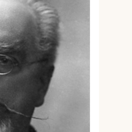
إ
ل
ك
ت
ر
و
ن
ي
ا