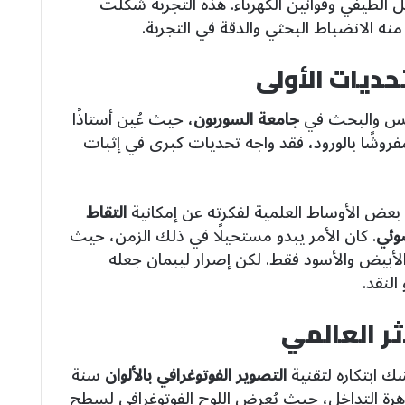
ل الطيفي وقوانين الكهرباء. هذه التجربة شكلت
منه الانضباط البحثي والدقة في التجربة.
حديات الأولى
دريس والبحث في
جامعة السوربون
، حيث عُين أستاذًا
فروشًا بالورود، فقد واجه تحديات كبرى في إثبات
ة بعض الأوساط العلمية لفكرته عن إمكانية
التقاط
ضوئي
. كان الأمر يبدو مستحيلًا في ذلك الزمن، حيث
الأبيض والأسود فقط. لكن إصرار ليبمان جعله
النقد.
ثر العالمي
شك ابتكاره لتقنية
التصوير الفوتوغرافي بالألوان
سنة
هرة التداخل، حيث يُعرض اللوح الفوتوغرافي لسطح