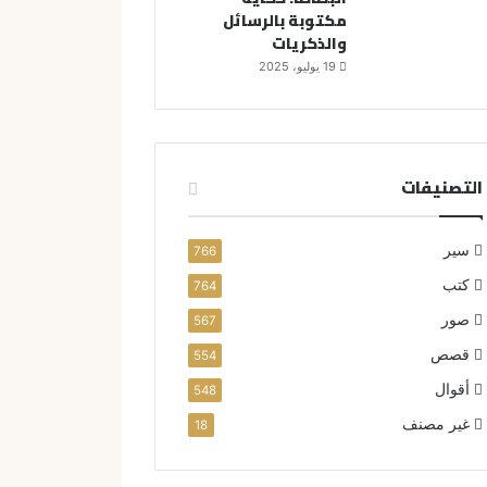
مكتوبة بالرسائل
والذكريات
19 يوليو، 2025
التصنيفات
سير
766
كتب
764
صور
567
قصص
554
أقوال
548
غير مصنف
18