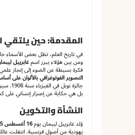
المقدمة: حين يلتقي ا
في تاريخ العلم، تظل بعض الأسماء خالدة
ومن بين هؤلاء يبرز اسم
غابرييل ليبمان (iel Lippmann
فكرة بسيطة عن الضوء إلى إنجاز علمي ا
التصوير الفوتوغرافي بالألوان على أسا
جائزة نو
بل هي حكاية عن إصرار إنساني على كشف
النشأة والتكوين
وُلد غابرييل ليبمان يوم
16 أغسطس 1845
يهودية من أصول فرنسية. انتقلت عائل