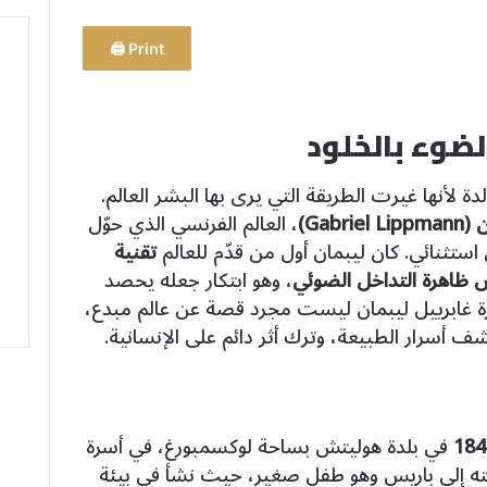
Print 🖨
لضوء بالخلود
 لأنها غيرت الطريقة التي يرى بها البشر العالم.
Gabr)
، العالم الفرنسي الذي حوّل
ستثنائي. كان ليبمان أول من قدّم للعالم
تقنية
س ظاهرة التداخل الضوئي
، وهو ابتكار جعله يحصد
بل في الفيزياء سنة 1908. سيرة غابرييل ليبمان ليست مجرد قصة عن عالم مبدع،
 أسرار الطبيعة، وترك أثر دائم على الإنسانية.
في بلدة هوليتش بساحة لوكسمبورغ، في أسرة
ته إلى باريس وهو طفل صغير، حيث نشأ في بيئة