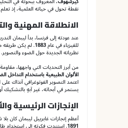
كيرشهوف
، المعروف ببحوثه في التحلي
نقطة تحول في حياته العلمية، إذ تعلم 
الانطلاقة المهنية والت
عند عودته إلى فرنسا، بدأ ليبمان الت
للفيزياء في عام
1883
. لم يكن طريقه م
نظرياته الجديدة حول الضوء والتصوير.
من أبرز التحديات التي واجهها، مقاوم
الألوان الطبيعية باستخدام التداخل ال
اعتمد التصوير الفوتوغرافي آنذاك على 
يستمر في أبحاثه، غير آبهٍ بالتشكيك أو 
الإنجازات الرئيسية والأ
أعظم إنجازات غابرييل ليبمان كان بلا 
1891
. استندت فكرته إلى استخدام ظا