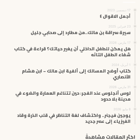
17 ديسمبر، 2023
أجمل الاقوال ٤
23 فبراير، 2025
سيرة سراقة بن مالك..من مطارد إلى صحابي جليل
17 مارس، 2026
هل يمكن للطفل الداخلي أن يغير حياتك؟ قراءة في كتاب
شفاء الطفل التائه
1 أبريل، 2024
كتاب أوضح المسالك إلى ألفية ابن مالك – ابن هشام
الأنصاري
31 مارس، 2026
لوس أنجلوس عند الفجر: حين تتناغم العمارة والضوء في
مدينة بلا حدود
8 مايو، 2026
يوجين فيجنر.. واكتشاف لغة التناظر في قلب الذرة وقاد
الفيزياء إلى عصر جديد
اكثر المقالات مشاهدةً