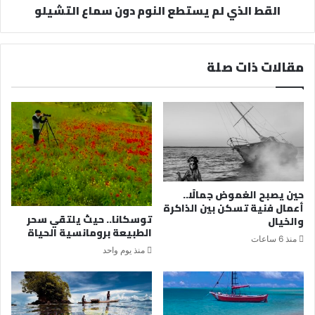
القط الذي لم يستطع النوم دون سماع التشيلو
مقالات ذات صلة
حين يصبح الغموض جمالًا..
أعمال فنية تسكن بين الذاكرة
توسكانا.. حيث يلتقي سحر
والخيال
الطبيعة برومانسية الحياة
منذ 6 ساعات
منذ يوم واحد