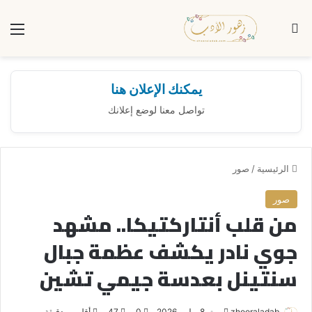
بحث عن
الق
يمكنك الإعلان هنا
تواصل معنا لوضع إعلانك
الرئيسية
/
صور
صور
من قلب أنتاركتيكا.. مشهد
جوي نادر يكشف عظمة جبال
سنتينل بعدسة جيمي تشين
zhooraladab
أ
8 يوليو، 2026
0
47
أقل من دقيقة