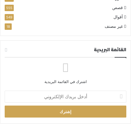
قصص
555
أقوال
549
غير مصنف
18
القائمة البريدية
اشترك في القائمة البريدية
أ
د
خ
ل
ب
ر
ي