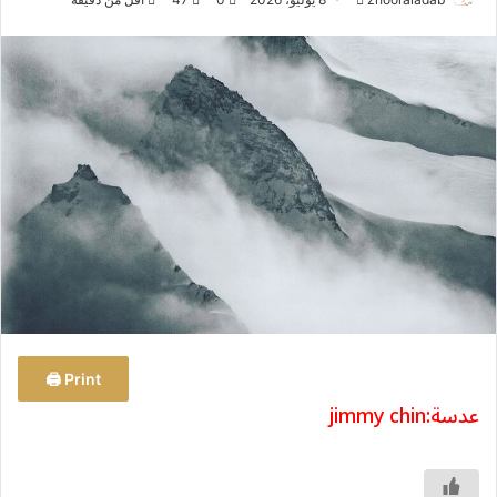
ر
س
ل
ب
ر
ي
د
ا
إ
ل
ك
ت
ر
و
Print 🖨
ن
عدسة:jimmy chin
ي
ا