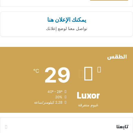
يمكنك الإعلان هنا
تواصل معنا لوضع إعلانك
الطقس
29
℃
Luxor
40º - 28º
20%
2.28 كيلومتر/ساعة
غيوم متفرقة
تابعنا