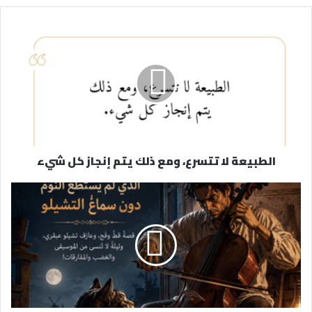
ي
د
ك
ا
ل
إ
ل
ك
ت
ر
الطبيعة لا تتسرع، ومع ذلك يتم إنجاز كل شيء
و
ن
ي