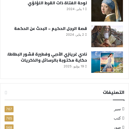
لوحة الفتاة ذات القرط اللؤلؤي
1 يناير، 2024
قصة الرجل الحكيم – البحث عن الحكمة
2 يناير، 2024
نادي غرينزي الأدبي وفطيرة قشور البطاطا:
حكاية مكتوبة بالرسائل والذكريات
19 يوليو، 2025
التصنيفات
سير
767
كتب
765
صور
568