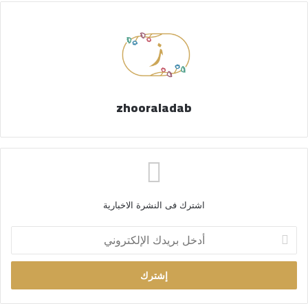
zhooraladab
اشترك فى النشرة الاخبارية
أ
د
خ
ل
ب
ر