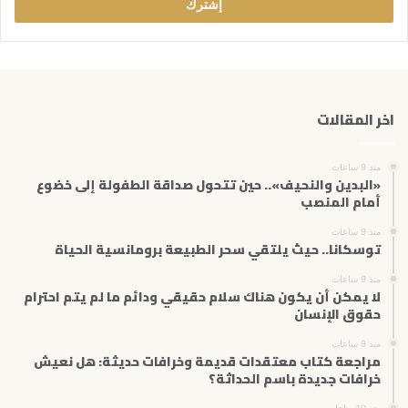
ل
ب
ر
ي
د
ك
اخر المقالات
ا
ل
إ
منذ 9 ساعات
ل
«البدين والنحيف».. حين تتحول صداقة الطفولة إلى خضوع
ك
أمام المنصب
ت
منذ 9 ساعات
ر
توسكانا.. حيث يلتقي سحر الطبيعة برومانسية الحياة
و
ن
منذ 9 ساعات
ي
لا يمكن أن يكون هناك سلام حقيقي ودائم ما لم يتم احترام
حقوق الإنسان
منذ 9 ساعات
مراجعة كتاب معتقدات قديمة وخرافات حديثة: هل نعيش
خرافات جديدة باسم الحداثة؟
منذ 10 ساعات