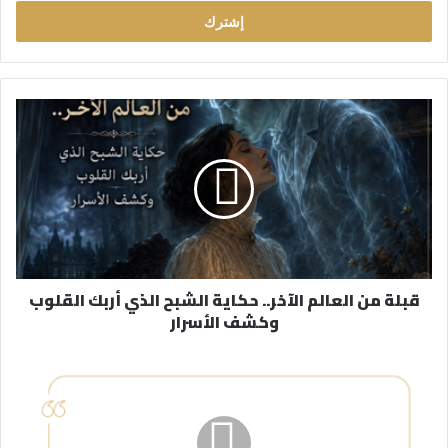
خ
ل
ب
ر
ي
د
ك
ا
ل
إ
ل
ك
ت
ر
قبلة من العالم الآخر.. حكاية الشبح الذي أربك القلوب
و
وكشف الأسرار
ن
ي