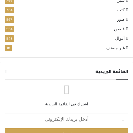
سير
766
كتب
764
صور
567
قصص
554
أقوال
548
غير مصنف
18
القائمة البريدية
اشترك في القائمة البريدية
أ
د
خ