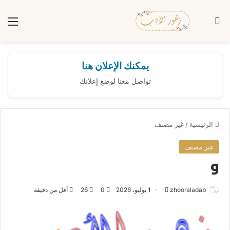
بحث عن
الق
يمكنك الإعلان هنا
تواصل معنا لوضع إعلانك
الرئيسية
/
غير مصنف
غير مصنف
و
zhooraladab
أ
1 يوليو، 2026
0
26
أقل من دقيقة
ر
س
ل