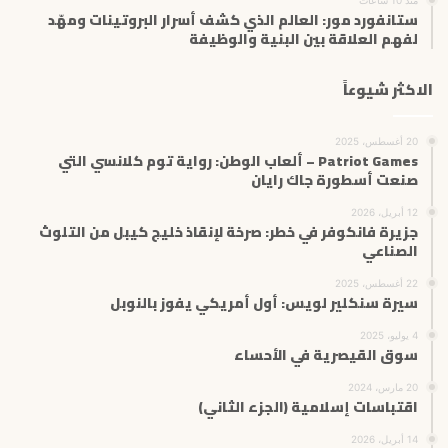
ستانفورد مور: العالم الذي كشف أسرار البروتينات ومهّد
لفهم العلاقة بين البنية والوظيفة
الاكثر شيوعاً
20 أغسطس، 2025
Patriot Games – ألعاب الوطن: رواية توم كلانسي التي
صنعت أسطورة جاك رايان
12 أبريل، 2026
جزيرة فانكوفر في خطر: صرخة لإنقاذ خليج كيبل من التلوث
الصناعي
22 أغسطس، 2025
سيرة سنكلير لويس: أول أمريكي يفوز بالنوبل
4 يوليو، 2025
سوق القيصرية في الأحساء
20 مارس، 2024
اقتباسات إسلامية (الجزء الثاني)
14 أبريل، 2026